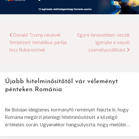
Bejegyzés
Donald Trump nevével
Egyre kevesebben veszik
fémjelzett tematikus parkja
igénybe a vasúti
navigáció
lesz Bukarestnek
személyszállítást
Újabb hitelminősítőtől vár véleményt
pénteken Románia
Ilie Bolojan ideiglenes kormányfő reményét fejezte ki, hogy
Románia megőrzi jelenlegi hitelminősítését a közelgő
értékelés során. Ugyanakkor hangsúlyozta, hogy mielőbb…