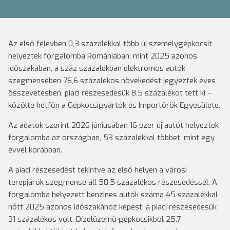
Az első félévben 0,3 százalékkal több új személygépkocsit
helyeztek forgalomba Romániában, mint 2025 azonos
időszakában, a száz százalékban elektromos autók
szegmensében 76,6 százalékos növekedést jegyeztek éves
összevetésben, piaci részesedésük 8,5 százalékot tett ki –
közölte hétfőn a Gépkocsigyártók és Importőrök Egyesülete.
Az adatok szerint 2026 júniusában 16 ezer új autót helyeztek
forgalomba az országban, 53 százalékkal többet, mint egy
évvel korábban.
A piaci részesedést tekintve az első helyen a városi
terepjárók szegmense áll 58,5 százalékos részesedéssel. A
forgalomba helyezett benzines autók száma 45 százalékkal
nőtt 2025 azonos időszakához képest, a piaci részesedésük
31 százalékos volt. Dízelüzemű gépkocsikból 25,7