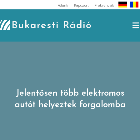
Skip
Rólunk
Kapcsolat
Frekvenciák
to
content
Bukaresti Rádió
Jelentősen több elektromos
autót helyeztek forgalomba