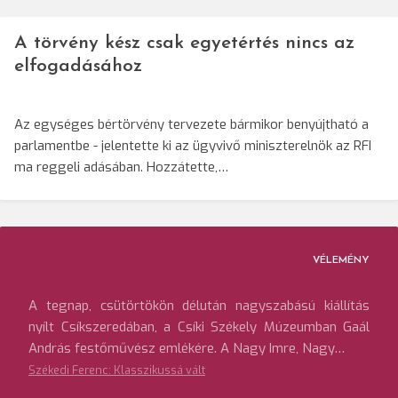
A törvény kész csak egyetértés nincs az
elfogadásához
Az egységes bértörvény tervezete bármikor benyújtható a
parlamentbe - jelentette ki az ügyvivő miniszterelnök az RFI
ma reggeli adásában. Hozzátette,…
VÉLEMÉNY
A tegnap, csütörtökön délután nagyszabású kiállítás
nyílt Csíkszeredában, a Csíki Székely Múzeumban Gaál
András festőművész emlékére. A Nagy Imre, Nagy…
Székedi Ferenc: Klasszikussá vált