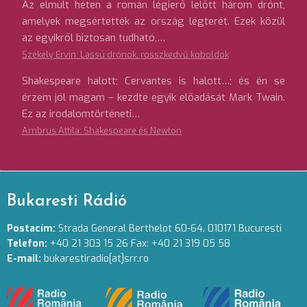
Az elmúlt héten a román légierő lelőtt három drónt,
amelyek megsértették az ország légterét. Ezek közül
az egyikről biztosan tudható,…
Székely Ervin: Lassú drónok, rosszkedvű koboldok
Shakespeare halott; Cervantes is halott…; és én se
érzem jól magam – kezdte egyik előadását Mark Twain.
Ez az irodalomtörténeti…
Ambrus Attila: Shakespeare és Newton
Bukaresti Rádió
Postacím:
Strada General Berthelot 60-64. 010171 Bucuresti
Telefon:
+40 21 303 15 26 Fax: +40 21 319 05 58
E-mail:
bukarestiradio[at]srr.ro