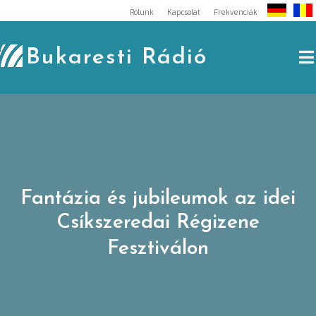
Skip
Rólunk
Kapcsolat
Frekvenciák
to
content
Bukaresti Rádió
Fantázia és jubileumok az idei
Csíkszeredai Régizene
Fesztiválon