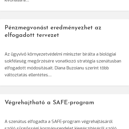
kivonására…
Pénzmegvonást eredményezhet az
elfogadott tervezet
Az ügyvivő környezetvédelmi miniszter bírálta a biológiai
sokféleség megőrzésére vonatkozó stratégia szenátusban
elfogadott módosításait. Diana Buzoianu szerint több
változtatás ellentétes…
Végrehajtható a SAFE-program
A szenátus elfogadta a SAFE-program végrehajtásáról
szóló sürgősségi kormányrendelet kiegészítéséről szóló