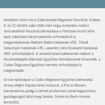
Kezdetét vette ma a Csíkszeredai Régizene Fesztivál. A július
6. és 12. között zajló több mint négy évtizedes múltra
visszatekintő fesztivál idei kiadása a
Fantasia
mottó köré
épül, miközben három jelentős évfordulóról is
megemlékeznek: Bakfark Bálint halálának 450., Tinódi
Sebestyén halálának 470., valamint John Dowland halálának
400. évfordulójáról. A zenetörténeti jubileumok mellett a
fesztiválalapító Barozda Együttes fennállásának ötvenedik, a
Codex Régizene Együttes harminc évfordulóját is
megünneplik.
A mai nyitónapon a Codex Régizene Együttes bemutatja
Arany idejim folyása
című műsorát, a Pax et Bonum
Kamarakórus pedig a német protestáns zenei hagyomány
gazdagságát idézi meg Gesius, Schein és Bach művein
keresztül.