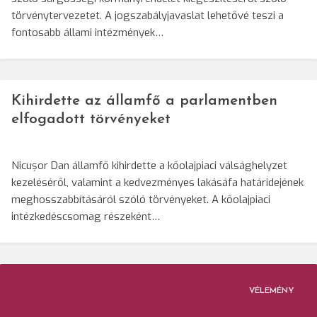
törvénytervezetet. A jogszabályjavaslat lehetővé teszi a
fontosabb állami intézmények…
Kihirdette az államfő a parlamentben
elfogadott törvényeket
Nicușor Dan államfő kihirdette a kőolajpiaci válsághelyzet
kezeléséről, valamint a kedvezményes lakásáfa határidejének
meghosszabbításáról szóló törvényeket. A kőolajpiaci
intézkedéscsomag részeként…
VÉLEMÉNY