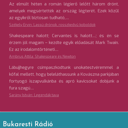
Az elmúlt héten a román légierő lelőtt három drónt,
amelyek megsértették az ország légterét. Ezek közül
az egyikről biztosan tudható,…
Székely Ervin: Lassú drónok, rosszkedvű koboldok
Shakespeare halott; Cervantes is halott…; és én se
érzem jól magam – kezdte egyik előadását Mark Twain.
Ez az irodalomtörténeti…
Ambrus Attila: Shakespeare és Newton
Lábujjhegyre csimpaszkodtunk unokatestvéremmel a
kőfal mellett, hogy beleláthassunk a Kovászna parkjában
fortyogó iszapvulkánba és apró kavicsokat dobjunk a
fura szagú…
Sarány István: Legendák tava
Bukaresti Rádió