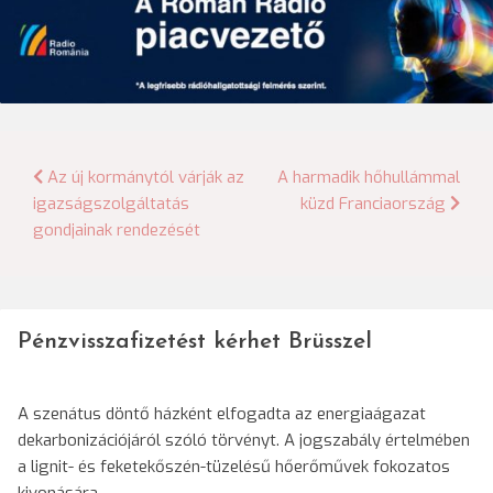
Bejegyzés
Az új kormánytól várják az
A harmadik hőhullámmal
igazságszolgáltatás
küzd Franciaország
navigáció
gondjainak rendezését
Pénzvisszafizetést kérhet Brüsszel
A szenátus döntő házként elfogadta az energiaágazat
dekarbonizációjáról szóló törvényt. A jogszabály értelmében
a lignit- és feketekőszén-tüzelésű hőerőművek fokozatos