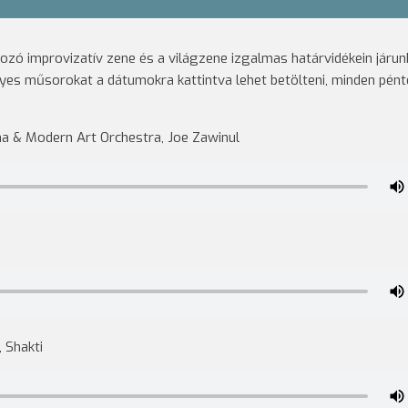
ozó improvizatív zene és a világzene izgalmas határvidékein járun
gyes műsorokat a dátumokra kattintva lehet betölteni, minden pén
na & Modern Art Orchestra, Joe Zawinul
 Shakti