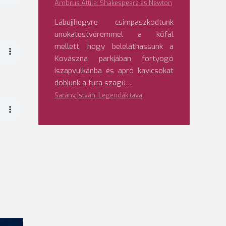
Ambrus Attila: Shakespeare és Newton
Lábujjhegyre csimpaszkodtunk
unokatestvéremmel a kőfal
mellett, hogy beleláthassunk a
Kovászna parkjában fortyogó
iszapvulkánba és apró kavicsokat
dobjunk a fura szagú…
Sarány István: Legendák tava