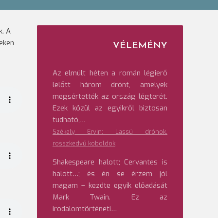
k. A
teken
VÉLEMÉNY
Az elmúlt héten a román légierő
lelőtt három drónt, amelyek
megsértették az ország légterét.
Ezek közül az egyikről biztosan
tudható,…
Székely Ervin: Lassú drónok,
rosszkedvű koboldok
Shakespeare halott; Cervantes is
halott…; és én se érzem jól
magam – kezdte egyik előadását
Mark Twain. Ez az
irodalomtörténeti…