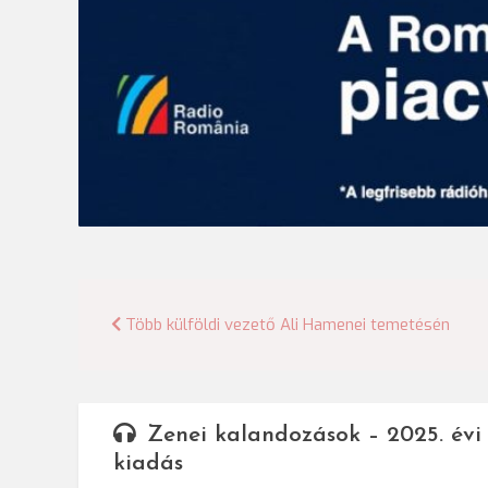
Bejegyzés
Több külföldi vezető Ali Hamenei temetésén
navigáció
Zenei kalandozások – 2025. évi
kiadás