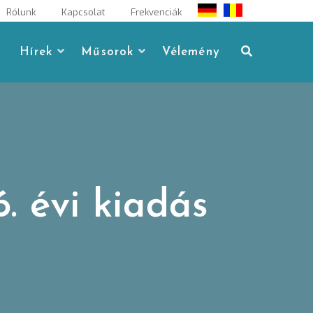
Rólunk
Kapcsolat
Frekvenciák
Hírek
Műsorok
Vélemény
. évi kiadás