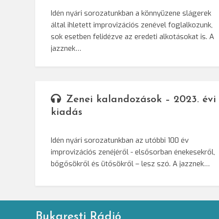
Idén nyári sorozatunkban a könnyüzene slágerek
által ihletett improvizációs zenével foglalkozunk,
sok esetben felidézve az eredeti alkotásokat is. A
jazznek…
Zenei kalandozások – 2023. évi
kiadás
Idén nyári sorozatunkban az utóbbi 100 év
improvizációs zenéjéről - elsősorban énekesekről,
bőgősökről és ütősökről – lesz szó. A jazznek…
Bukaresti Rádió