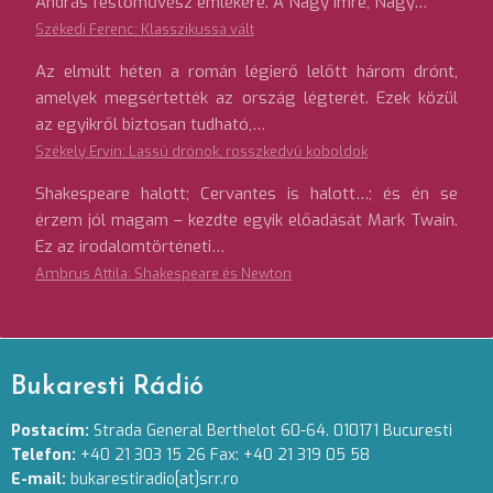
András festőművész emlékére. A Nagy Imre, Nagy…
Székedi Ferenc: Klasszikussá vált
Az elmúlt héten a román légierő lelőtt három drónt,
amelyek megsértették az ország légterét. Ezek közül
az egyikről biztosan tudható,…
Székely Ervin: Lassú drónok, rosszkedvű koboldok
Shakespeare halott; Cervantes is halott…; és én se
érzem jól magam – kezdte egyik előadását Mark Twain.
Ez az irodalomtörténeti…
Ambrus Attila: Shakespeare és Newton
Bukaresti Rádió
Postacím:
Strada General Berthelot 60-64. 010171 Bucuresti
Telefon:
+40 21 303 15 26 Fax: +40 21 319 05 58
E-mail:
bukarestiradio[at]srr.ro