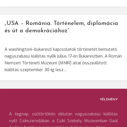
„USA – Románia. Történelem, diplomácia
és út a demokráciához”
A washingtoni–bukaresti kapcsolatok történetét bemutató
nagyszabású kiállítás nyílik július 17-én Bukarestben. A Román
Nemzeti Történeti Múzeum (MNIR) által összeállított
kiállítás szeptember 30-ig lesz…
VÉLEMÉNY
A tegnap, csütörtökön délután nagyszabású kiállítás
nyílt Csíkszeredában, a Csíki Székely Múzeumban Gaál