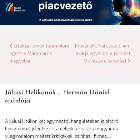
Bejegyzés
Értékes román fatemplom
Krasznahorkai László nem
égett le Máramaros
akarja egyelőre a Nemzet
navigáció
megyében
Művésze elismerést
Júliusi Helikonok – Hermán Dániel
ajánlója
A júliusi Helikon két egymástól hangulatában is eltérő
lapszámmal jelentkezik, amelyek a kortárs magyar és
világirodalom mellett kritikákkal, színházi, filmes…