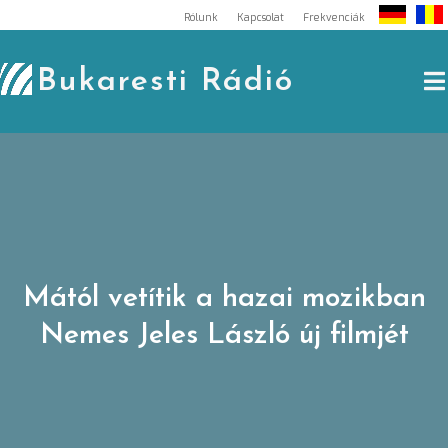
Skip
Rólunk
Kapcsolat
Frekvenciák
to
content
Bukaresti Rádió
Mától vetítik a hazai mozikban
Nemes Jeles László új filmjét