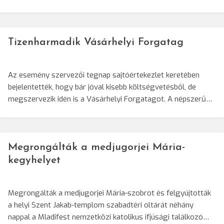
Tizenharmadik Vásárhelyi Forgatag
Az esemény szervezői tegnap sajtóértekezlet keretében
bejelentették, hogy bár jóval kisebb költségvetésből, de
megszervezik idén is a Vásárhelyi Forgatagot. A népszerű…
Megrongálták a medjugorjei Mária-
kegyhelyet
Megrongálták a medjugorjei Mária-szobrot és felgyújtották
a helyi Szent Jakab-templom szabadtéri oltárát néhány
nappal a Mladifest nemzetközi katolikus ifjúsági találkozó…