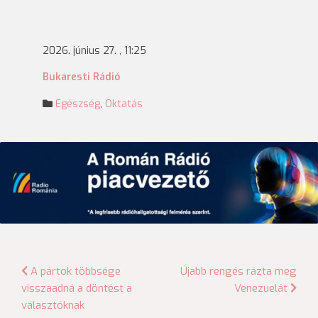
2026. június 27. , 11:25
Bukaresti Rádió
Egészség
,
Oktatás
Bejegyzés
A pártok többsége
Újabb rengés rázta meg
visszaadná a döntést a
Venezuelát
navigáció
választóknak