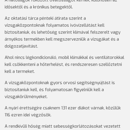
A hatóságok fokozott óvatosságot kérnek, különösen az
idősektől és a krónikus betegektől.
Az oktatási tárca pénteki átirata szerint a
vizsgaközpontoknak folyamatos ivóvízellátást kell
biztosítaniuk, és lehetőség szerint klímával felszerelt vagy
árnyékos termekben kell megszervezniük a vizsgákat és a
dolgozatjavítást.
Ahol nincs légkondicionáló, mobil klímákkal és ventilátorokkal
kell csökkenteni a hőterhelést, és rendszeresen szellőztetni
kell a termeket.
A vizsgaközpontoknak gyors orvosi segítségnyújtást is
biztosítaniuk kell, és folyamatosan figyelniük kell a
vizsgakörülményeket.
A nyári érettségire csaknem 131 ezer diákot várnak, közülük
116 ezren idei végzősök.
A rendkívüli hőség miatt sebességkorlátozásokat vezetett