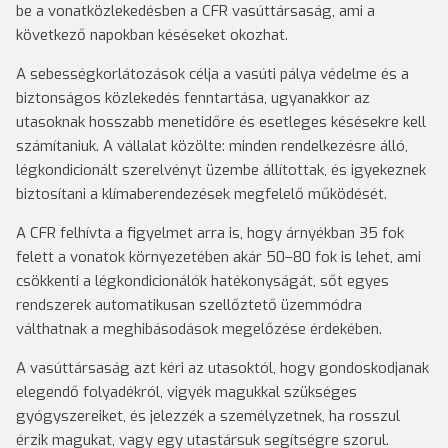
be a vonatközlekedésben a CFR vasúttársaság, ami a
következő napokban késéseket okozhat.
A sebességkorlátozások célja a vasúti pálya védelme és a
biztonságos közlekedés fenntartása, ugyanakkor az
utasoknak hosszabb menetidőre és esetleges késésekre kell
számítaniuk. A vállalat közölte: minden rendelkezésre álló,
légkondicionált szerelvényt üzembe állítottak, és igyekeznek
biztosítani a klímaberendezések megfelelő működését.
A CFR felhívta a figyelmet arra is, hogy árnyékban 35 fok
felett a vonatok környezetében akár 50–80 fok is lehet, ami
csökkenti a légkondicionálók hatékonyságát, sőt egyes
rendszerek automatikusan szellőztető üzemmódra
válthatnak a meghibásodások megelőzése érdekében.
A vasúttársaság azt kéri az utasoktól, hogy gondoskodjanak
elegendő folyadékról, vigyék magukkal szükséges
gyógyszereiket, és jelezzék a személyzetnek, ha rosszul
érzik magukat, vagy egy utastársuk segítségre szorul.