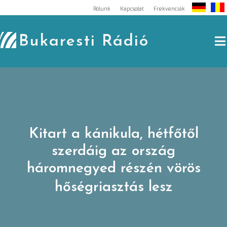
Skip
Rólunk
Kapcsolat
Frekvenciák
to
content
Bukaresti Rádió
Kitart a kánikula, hétfőtől
szerdáig az ország
háromnegyed részén vörös
hőségriasztás lesz