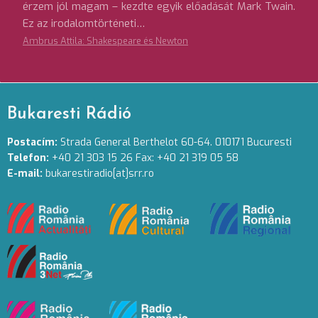
érzem jól magam – kezdte egyik előadását Mark Twain.
Ez az irodalomtörténeti…
Ambrus Attila: Shakespeare és Newton
Bukaresti Rádió
Postacím:
Strada General Berthelot 60-64. 010171 Bucuresti
Telefon:
+40 21 303 15 26 Fax: +40 21 319 05 58
E-mail:
bukarestiradio[at]srr.ro