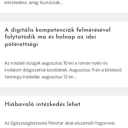
intézkedést, amíg tisztázzák…
A digitális kompetenciák felmérésével
folytatódik ma és holnap az idei
pótérettségi
Az írásbeli vizsgák augusztus 10-én a román nyelv és
irodalom dolgozattal kezdődnek. Augusztus 11-én a kötelező
tantárgy írásbelije, augusztus 12-én…
Hiábavaló intézkedés lehet
Az Egészségbiztosító Pénztár által elszámolt fogorvosi