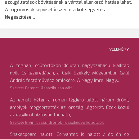
szolgáltatások bővítésének a várttal ellenkező hatása lehet.
A fogorvosok képviselői szerint a költségvetés
kiegészítése…
VÉLEMÉNY
A tegnap, csütörtökön délután nagyszabású kiállítás
nyílt Csíkszeredában, a Csíki Székely Múzeumban Gaál
András festőművész emlékére. A Nagy Imre, Nagy…
Székedi Ferenc: Klasszikussá vált
Az elmúlt héten a román légierő lelőtt három drónt,
amelyek megsértették az ország légterét. Ezek közül
az egyikről biztosan tudható,…
Székely Ervin: Lassú drónok, rosszkedvű koboldok
Shakespeare halott; Cervantes is halott…; és én se