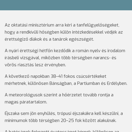
Az oktatási minisztérium arra kéri a tanfelügyelőségeket,
hogy a rendkívüli hőségben külön intézkedésekkel védjék az
érettségiző diákok és a tanárok egészségét.
A nyári érettségi hétfőn kezdődik a román nyelv és irodalom
írásbeli vizsgával, miközben több térségben narancs- és
vörös riasztás lesz érvényben.
A következő napokban 38–41 fokos csúcsértékeket
mérhetnek, különösen Bánságban, a Partiumban és Erdélyben.
A meteorológusok szerint a hőérzetet tovább rontja a
magas páratartalom.
Éjszaka sem jön enyhülés, trópusi éjszakákra kell készülni, a
minimumok több térségben 20–25 fok között alakulnak.