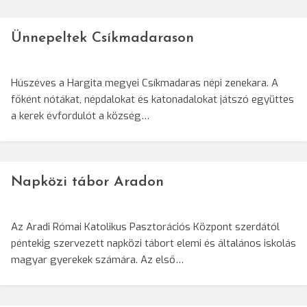
Ünnepeltek Csíkmadarason
Húszéves a Hargita megyei Csíkmadaras népi zenekara. A
főként nótákat, népdalokat és katonadalokat játszó együttes
a kerek évfordulót a község…
Napközi tábor Aradon
Az Aradi Római Katolikus Pasztorációs Központ szerdától
péntekig szervezett napközi tábort elemi és általános iskolás
magyar gyerekek számára. Az első…