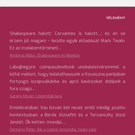
VÉLEMÉNY
Shakespeare halott; Cervantes is halott…; és én se
érzem jól magam – kezdte egyik előadását Mark Twain.
Ez az irodalomtörténeti…
Ambrus Attila: Shakespeare és Newton
Lábujjhegyre csimpaszkodtunk unokatestvéremmel a
kőfal mellett, hogy beleláthassunk a Kovászna parkjában
fortyogó iszapvulkánba és apró kavicsokat dobjunk a
fura szagú…
Sarány István: Legendák tava
Emlékiratában Vas István két nevet említ mindig pozitív
kontextusban: a Berda Józsefét és a Tersánszky Józsi
Jenőét. Ők ketten, mondja,…
Demény Péter: Aki a cipőre rámondja, hogy cipő