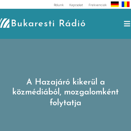
Skip
Rólunk
Kapcsolat
Frekvenciák
to
content
Bukaresti Rádió
A Hazajáró kikerül a
közmédiából, mozgalomként
folytatja