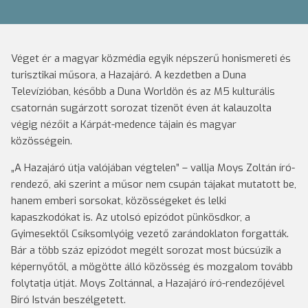
Véget ér a magyar közmédia egyik népszerű honismereti és
turisztikai műsora, a Hazajáró. A kezdetben a Duna
Televízióban, később a Duna Worldön és az M5 kulturális
csatornán sugárzott sorozat tizenöt éven át kalauzolta
végig nézőit a Kárpát-medence tájain és magyar
közösségein.
„A Hazajáró útja valójában végtelen” – vallja Moys Zoltán író-
rendező, aki szerint a műsor nem csupán tájakat mutatott be,
hanem emberi sorsokat, közösségeket és lelki
kapaszkodókat is. Az utolsó epizódot pünkösdkor, a
Gyimesektől Csíksomlyóig vezető zarándoklaton forgatták.
Bár a több száz epizódot megélt sorozat most búcsúzik a
képernyőtől, a mögötte álló közösség és mozgalom tovább
folytatja útját. Moys Zoltánnal, a Hazajáró író-rendezőjével
Bíró István beszélgetett.