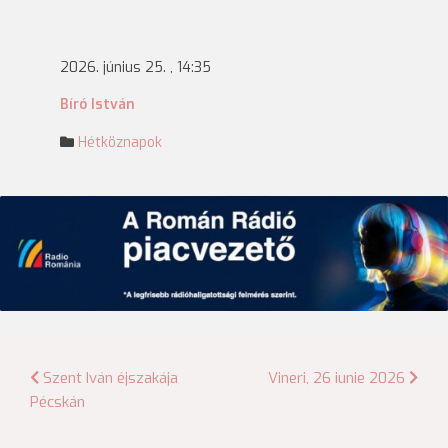
2026. június 25. , 14:35
Bíró István
Hétköznapok
Bejegyzés
Szent Iván éjszakája
Vineri, 26 iunie 2026
Pécskán
navigáció