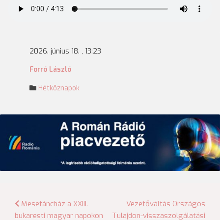
2026. június 18. , 13:23
Forró László
Hétköznapok
Bejegyzés
Mesetáncház a XXIII.
Vezetőváltás Országos
bukaresti magyar napokon
Tulajdon-visszaszolgálatási