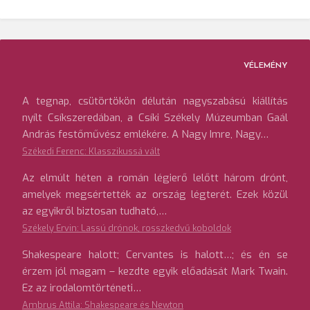
VÉLEMÉNY
A tegnap, csütörtökön délután nagyszabású kiállítás
nyílt Csíkszeredában, a Csíki Székely Múzeumban Gaál
András festőművész emlékére. A Nagy Imre, Nagy…
Székedi Ferenc: Klasszikussá vált
Az elmúlt héten a román légierő lelőtt három drónt,
amelyek megsértették az ország légterét. Ezek közül
az egyikről biztosan tudható,…
Székely Ervin: Lassú drónok, rosszkedvű koboldok
Shakespeare halott; Cervantes is halott…; és én se
érzem jól magam – kezdte egyik előadását Mark Twain.
Ez az irodalomtörténeti…
Ambrus Attila: Shakespeare és Newton