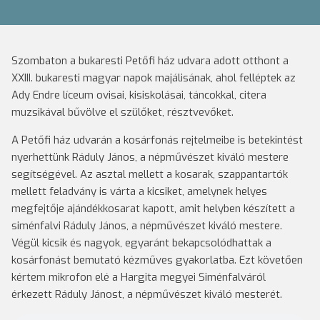
Szombaton a bukaresti Petőfi ház udvara adott otthont a
XXIII. bukaresti magyar napok majálisának, ahol felléptek az
Ady Endre líceum ovisai, kisiskolásai, táncokkal, citera
muzsikával bűvölve el szülőket, résztvevőket.
A Petőfi ház udvarán a kosárfonás rejtelmeibe is betekintést
nyerhettünk Ráduly János, a népművészet kiváló mestere
segítségével. Az asztal mellett a kosarak, szappantartók
mellett feladvány is várta a kicsiket, amelynek helyes
megfejtője ajándékkosarat kapott, amit helyben készített a
siménfalvi Ráduly János, a népművészet kiváló mestere.
Végül kicsik és nagyok, egyaránt bekapcsolódhattak a
kosárfonást bemutató kézműves gyakorlatba. Ezt követően
kértem mikrofon elé a Hargita megyei Siménfalváról
érkezett Ráduly Jánost, a népművészet kiváló mesterét.