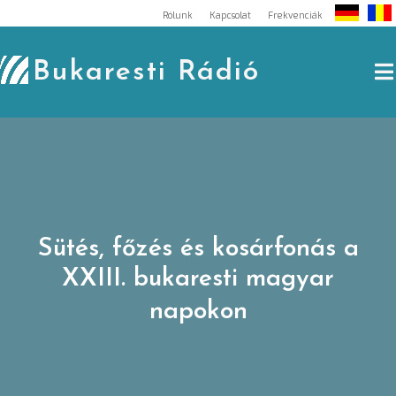
Skip
Rólunk
Kapcsolat
Frekvenciák
to
content
Bukaresti Rádió
Sütés, főzés és kosárfonás a
XXIII. bukaresti magyar
napokon