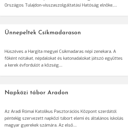
Országos Tulajdon-visszaszolgáltatási Hatóság elnöke,…
Ünnepeltek Csíkmadarason
Húszéves a Hargita megyei Csíkmadaras népi zenekara. A
főként nótákat, népdalokat és katonadalokat játszó együttes
a kerek évfordulót a község…
Napközi tábor Aradon
Az Aradi Római Katolikus Pasztorációs Központ szerdától
péntekig szervezett napközi tábort elemi és általános iskolás
magyar gyerekek számára. Az első…