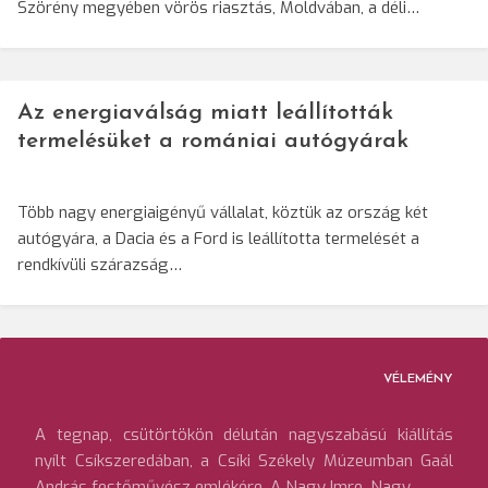
Szörény megyében vörös riasztás, Moldvában, a déli…
Az energiaválság miatt leállították
termelésüket a romániai autógyárak
Több nagy energiaigényű vállalat, köztük az ország két
autógyára, a Dacia és a Ford is leállította termelését a
rendkívüli szárazság…
VÉLEMÉNY
A tegnap, csütörtökön délután nagyszabású kiállítás
nyílt Csíkszeredában, a Csíki Székely Múzeumban Gaál
András festőművész emlékére. A Nagy Imre, Nagy…