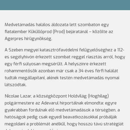
Medvetámadás halálos áldozata lett szombaton egy
fiatalember Küküllőprod (Prod) bejáratánál – közölte az
Agerpres hírügynökség.
A Szeben megyei katasztrófavédelmi felügyelőséghez a 112-
es segélyhívón érkezett szombat reggel riasztás arról, hogy
egy férfi súlyosan megsérült. A helyszínre érkezett
rohammentősök azonban már csak a 34 éves férfi halálát
tudták megállapítani, akinek testén medvetámadás nyomai
látszódtak.
Nicolae Lazar, a községközpont Holdvilág (Hoghilag)
polgármestere az Adevarul hírportálnak elmondta: egyre
gyakrabban fordulnak elő medvetámadások a térségben, a
hatóságok pedig csak egyedi beavatkozásokkal próbálják
megoldani a problémát anélkül, hogy hosszú távú stratégiát