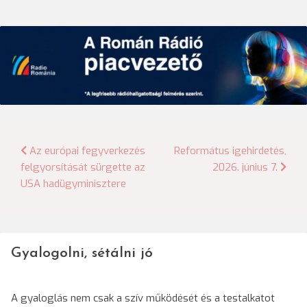
Bejegyzés
Az európai fegyverkezés
Református igehirdetés,
felgyorsítását sürgette az
2026. június 7.
navigáció
USA hadügyminisztere
Gyalogolni, sétálni jó
A gyaloglás nem csak a szív működését és a testalkatot