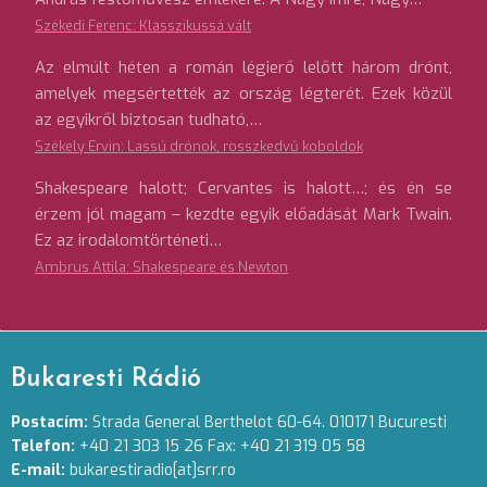
Székedi Ferenc: Klasszikussá vált
Az elmúlt héten a román légierő lelőtt három drónt,
amelyek megsértették az ország légterét. Ezek közül
az egyikről biztosan tudható,…
Székely Ervin: Lassú drónok, rosszkedvű koboldok
Shakespeare halott; Cervantes is halott…; és én se
érzem jól magam – kezdte egyik előadását Mark Twain.
Ez az irodalomtörténeti…
Ambrus Attila: Shakespeare és Newton
Bukaresti Rádió
Postacím:
Strada General Berthelot 60-64. 010171 Bucuresti
Telefon:
+40 21 303 15 26 Fax: +40 21 319 05 58
E-mail:
bukarestiradio[at]srr.ro