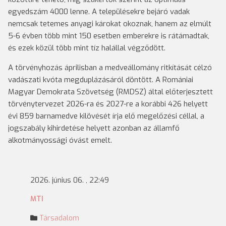
egyedszám 4000 lenne. A településekre bejáró vadak
nemcsak tetemes anyagi károkat okoznak, hanem az elmúlt
5-6 évben több mint 150 esetben emberekre is rátámadtak,
és ezek közül több mint tíz halállal végződött.
A törvényhozás áprilisban a medveállomány ritkítását célzó
vadászati kvóta megduplázásáról döntött. A Romániai
Magyar Demokrata Szövetség (RMDSZ) által előterjesztett
törvénytervezet 2026-ra és 2027-re a korábbi 426 helyett
évi 859 barnamedve kilövését írja elő megelőzési céllal, a
jogszabály kihirdetése helyett azonban az államfő
alkotmányossági óvást emelt.
2026. június 06. , 22:49
MTI
Társadalom