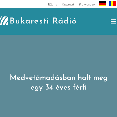
Skip
Rólunk
Kapcsolat
Frekvenciák
to
content
Bukaresti Rádió
Medvetámadásban halt meg
egy 34 éves férfi