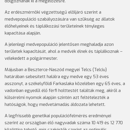
dolgoznának ki a megelőzésre.
Az erdészmérnöki végzettségű elöljáró szerint a
medvepopuláció szabályozására van szükség az állatok
élőhelyeinek és táplálkozási területeinek tényleges
kapacitása alapján.
A jelenlegi medvepopuláció jelentősen meghaladja azon
területek kapacitását, ahol a medvék élnek és táplálkoznak –
vélekedett a polgármester.
Májusban a Beszterce-Naszód megyei Telcs (Telciu)
határában sebesített halálra egy medve egy 53 éves
asszonyt, a székelyföldi Farkaslaka közelében egy 65 éves, a
vadonban egyedül élő férfi holttestét találták meg, akiről a
külsérelmi nyomok alapján szintén azt feltételezték a
hatóságok, hogy medvetámadás áldozata lehetett.
A legfrissebb genetikai populációfelmérés eredményei
szerint az országban élő nagyvadak száma 10 419 és 12 770
közöttire tehető, míg szakértők szerint az optimális