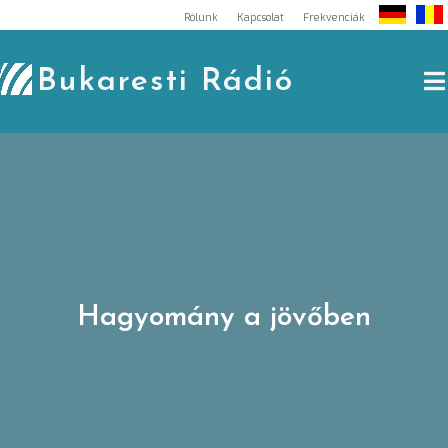
Skip
Rólunk
Kapcsolat
Frekvenciák
to
content
Bukaresti Rádió
Hagyomány a jövőben