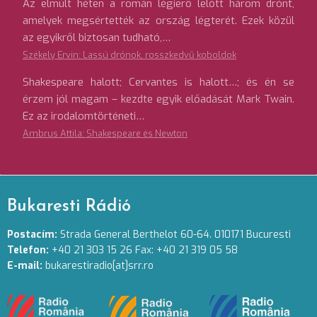
Az elmúlt héten a román légierő lelőtt három drónt,
amelyek megsértették az ország légterét. Ezek közül
az egyikről biztosan tudható,…
Székely Ervin: Lassú drónok, rosszkedvű koboldok
Shakespeare halott; Cervantes is halott…; és én se
érzem jól magam – kezdte egyik előadását Mark Twain.
Ez az irodalomtörténeti…
Ambrus Attila: Shakespeare és Newton
Bukaresti Rádió
Postacím:
Strada General Berthelot 60-64. 010171 Bucuresti
Telefon:
+40 21 303 15 26 Fax: +40 21 319 05 58
E-mail:
bukarestiradio[at]srr.ro