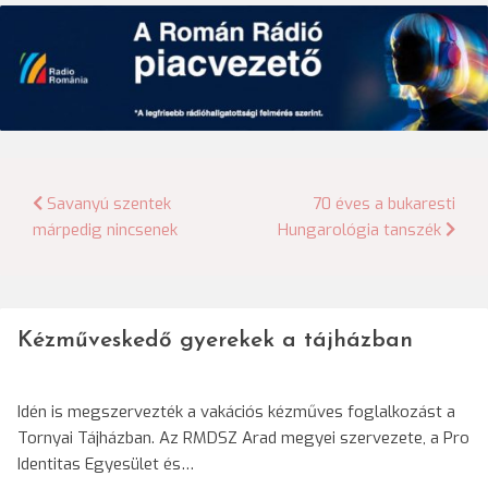
Bejegyzés
Savanyú szentek
70 éves a bukaresti
márpedig nincsenek
Hungarológia tanszék
navigáció
Kézműveskedő gyerekek a tájházban
Idén is megszervezték a vakációs kézműves foglalkozást a
Tornyai Tájházban. Az RMDSZ Arad megyei szervezete, a Pro
Identitas Egyesület és…