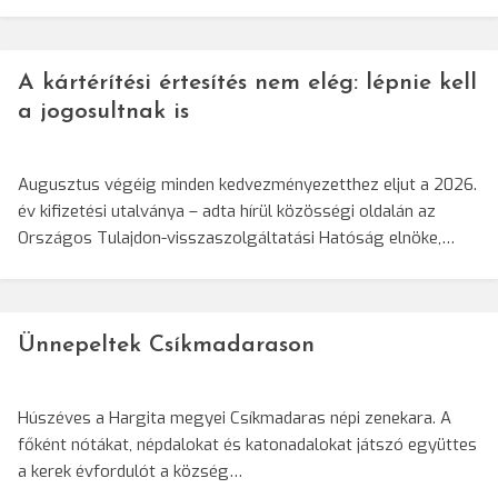
A kártérítési értesítés nem elég: lépnie kell
a jogosultnak is
Augusztus végéig minden kedvezményezetthez eljut a 2026.
év kifizetési utalványa – adta hírül közösségi oldalán az
Országos Tulajdon-visszaszolgáltatási Hatóság elnöke,…
Ünnepeltek Csíkmadarason
Húszéves a Hargita megyei Csíkmadaras népi zenekara. A
főként nótákat, népdalokat és katonadalokat játszó együttes
a kerek évfordulót a község…