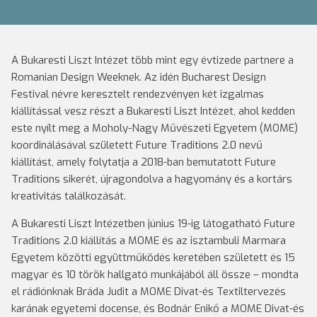
A Bukaresti Liszt Intézet több mint egy évtizede partnere a
Romanian Design Weeknek. Az idén Bucharest Design
Festival névre keresztelt rendezvényen két izgalmas
kiállítással vesz részt a Bukaresti Liszt Intézet, ahol kedden
este nyílt meg a Moholy-Nagy Művészeti Egyetem (MOME)
koordinálásával született Future Traditions 2.0 nevű
kiállítást, amely folytatja a 2018-ban bemutatott Future
Traditions sikerét, újragondolva a hagyomány és a kortárs
kreativitás találkozását.
A Bukaresti Liszt Intézetben június 19-ig látogatható Future
Traditions 2.0 kiállítás a MOME és az isztambuli Marmara
Egyetem közötti együttműködés keretében született és 15
magyar és 10 török hallgató munkájából áll össze – mondta
el rádiónknak Bráda Judit a MOME Divat-és Textiltervezés
karának egyetemi docense, és Bodnár Enikő a MOME Divat-és