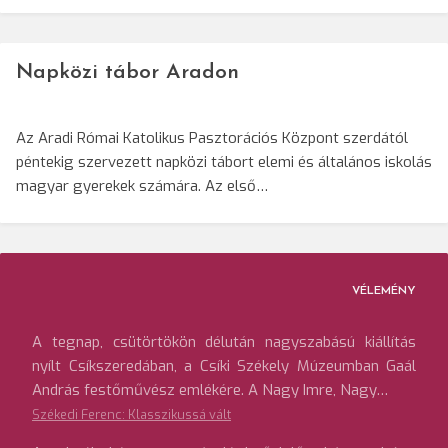
Napközi tábor Aradon
Az Aradi Római Katolikus Pasztorációs Központ szerdától
péntekig szervezett napközi tábort elemi és általános iskolás
magyar gyerekek számára. Az első…
VÉLEMÉNY
A tegnap, csütörtökön délután nagyszabású kiállítás
nyílt Csíkszeredában, a Csíki Székely Múzeumban Gaál
András festőművész emlékére. A Nagy Imre, Nagy…
Székedi Ferenc: Klasszikussá vált