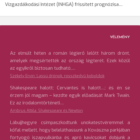
Vízgazdálkodási Intézet (INHGA) frissített prognózisa…
VÉLEMÉNY
Az elmúlt héten a román légierő lelőtt három drónt,
amelyek megsértették az ország légterét. Ezek közül
az egyikről biztosan tudható,…
Székely Ervin: Lassú drónok, rosszkedvű koboldok
Shakespeare halott; Cervantes is halott…; és én se
érzem jól magam – kezdte egyik előadását Mark Twain.
Ez az irodalomtörténeti…
Ambrus Attila: Shakespeare és Newton
Lábujjhegyre csimpaszkodtunk unokatestvéremmel a
kőfal mellett, hogy beleláthassunk a Kovászna parkjában
fortyogó iszapvulkánba és apró kavicsokat dobjunk a