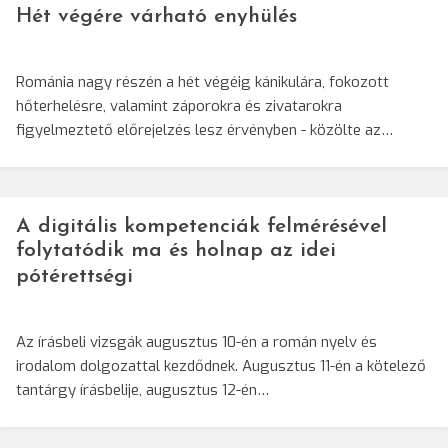
Hét végére várható enyhülés
Románia nagy részén a hét végéig kánikulára, fokozott
hőterhelésre, valamint záporokra és zivatarokra
figyelmeztető előrejelzés lesz érvényben - közölte az…
A digitális kompetenciák felmérésével
folytatódik ma és holnap az idei
pótérettségi
Az írásbeli vizsgák augusztus 10-én a román nyelv és
irodalom dolgozattal kezdődnek. Augusztus 11-én a kötelező
tantárgy írásbelije, augusztus 12-én…