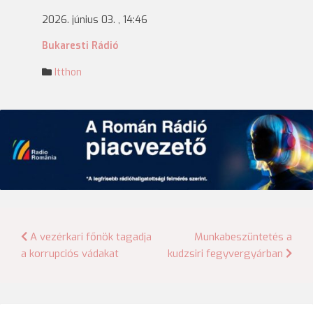
2026. június 03. , 14:46
Bukaresti Rádió
Itthon
Bejegyzés
A vezérkari főnök tagadja
Munkabeszüntetés a
a korrupciós vádakat
kudzsiri fegyvergyárban
navigáció