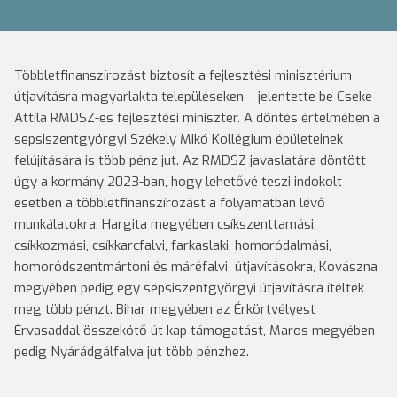
Többletfinanszírozást biztosít a fejlesztési minisztérium
útjavításra magyarlakta településeken – jelentette be Cseke
Attila RMDSZ-es fejlesztési miniszter. A döntés értelmében a
sepsiszentgyörgyi Székely Mikó Kollégium épületeinek
felújítására is több pénz jut. Az RMDSZ javaslatára döntött
úgy a kormány 2023-ban, hogy lehetővé teszi indokolt
esetben a többletfinanszírozást a folyamatban lévő
munkálatokra. Hargita megyében csíkszenttamási,
csíkkozmási, csíkkarcfalvi, farkaslaki, homoródalmási,
homoródszentmártoni és máréfalvi útjavításokra, Kovászna
megyében pedig egy sepsiszentgyörgyi útjavításra ítéltek
meg több pénzt. Bihar megyében az Érkörtvélyest
Érvasaddal összekötő út kap támogatást, Maros megyében
pedig Nyárádgálfalva jut több pénzhez.