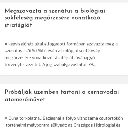
Megszavazta a szenátus a biológiai
sokféleség megőrzésére vonatkozó
stratégiát
A képviselőház által elfogadott formában szavazta meg a
szenátus csütörtöki ülésén a biológiai sokféleség
megőrzésére vonatkozó stratégiát jóváhagyó
törvénytervezetet. A jogszabályjavaslatot 79…
Próbálják üzemben tartani a cernavodai
atomerőművet
A Duna torkolatnál, Baziașnál a folyó vízhozama csütörtökön
történelmi mélypontra süllyedt: az Országos Hidrológiai és