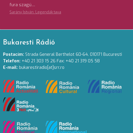
fura szagú…
Sarány István: Legendák tava
Bukaresti Rádió
Postacím:
Strada General Berthelot 60-64. 010171 Bucuresti
Telefon:
+40 21 303 15 26 Fax: +40 21 319 05 58
E-mail:
bukarestiradio[at]srr.ro