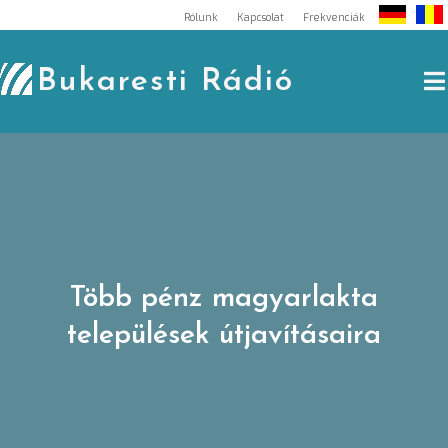
Skip
Rólunk
Kapcsolat
Frekvenciák
to
content
Bukaresti Rádió
Több pénz magyarlakta
települések útjavításaira