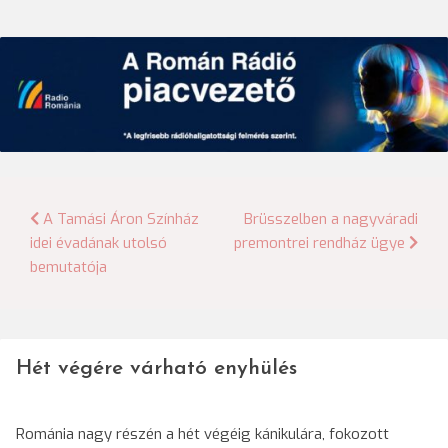
Bejegyzés
A Tamási Áron Színház
Brüsszelben a nagyváradi
idei évadának utolsó
premontrei rendház ügye
navigáció
bemutatója
Hét végére várható enyhülés
Románia nagy részén a hét végéig kánikulára, fokozott