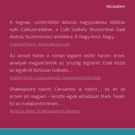
VÉLEMÉNY
A tegnap, csütörtökön délután nagyszabású kiállítás
nyílt Csíkszeredában, a Csíki Székely Múzeumban Gaál
András festőművész emlékére. A Nagy Imre, Nagy…
Székedi Ferenc: Klasszikussá vált
Az elmúlt héten a román légierő lelőtt három drónt,
amelyek megsértették az ország légterét. Ezek közül
az egyikről biztosan tudható,…
Székely Ervin: Lassú drónok, rosszkedvű koboldok
Shakespeare halott; Cervantes is halott…; és én se
érzem jól magam – kezdte egyik előadását Mark Twain.
Ez az irodalomtörténeti…
Ambrus Attila: Shakespeare és Newton