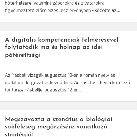
hőterhelésre, valamint záporokra és zivatarokra
figyelmeztető előrejelzés lesz érvényben - közölte az…
A digitális kompetenciák felmérésével
folytatódik ma és holnap az idei
pótérettségi
Az írásbeli vizsgák augusztus 10-én a román nyelv és
irodalom dolgozattal kezdődnek. Augusztus 11-én a kötelező
tantárgy írásbelije, augusztus 12-én…
Megszavazta a szenátus a biológiai
sokféleség megőrzésére vonatkozó
stratégiát