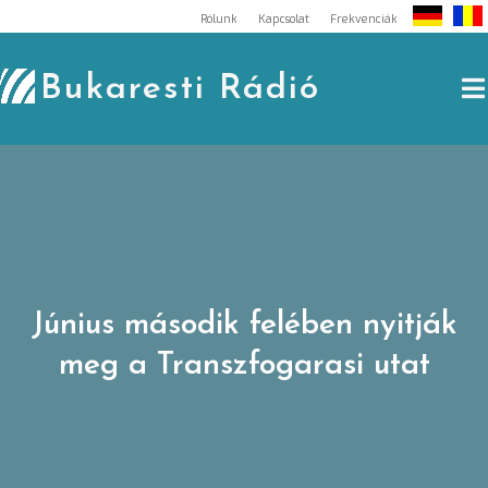
Skip
Rólunk
Kapcsolat
Frekvenciák
to
content
Bukaresti Rádió
Június második felében nyitják
meg a Transzfogarasi utat