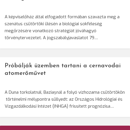
A képviselőház által elfogadott formában szavazta meg a
szenátus csütörtöki ülésén a biológiai sokféleség
megőrzésére vonatkozó stratégiát jóváhagyó
törvénytervezetet. A jogszabályjavaslatot 79…
Próbálják üzemben tartani a cernavodai
atomerőművet
A Duna torkolatnál, Baziașnál a folyó vízhozama csütörtökön
történelmi mélypontra süllyedt: az Országos Hidrológiai és
Vízgazdálkodási Intézet (INHGA) frissített prognózisa…