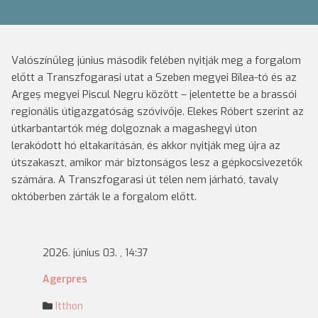
Valószínűleg június második felében nyitják meg a forgalom
előtt a Transzfogarasi utat a Szeben megyei Bîlea-tó és az
Argeș megyei Piscul Negru között – jelentette be a brassói
regionális útigazgatóság szóvivője. Elekes Róbert szerint az
útkarbantartók még dolgoznak a magashegyi úton
lerakódott hó eltakarításán, és akkor nyitják meg újra az
útszakaszt, amikor már biztonságos lesz a gépkocsivezetők
számára. A Transzfogarasi út télen nem járható, tavaly
októberben zárták le a forgalom előtt.
2026. június 03. , 14:37
Agerpres
Itthon