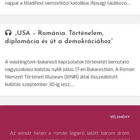
nappal a Mladifest nemzetközi katolikus ifjúsági találkozó…
„USA – Románia. Történelem,
diplomácia és út a demokráciához”
A washingtoni–bukaresti kapcsolatok történetét bemutató
nagyszabású kiállítás nyílik július 17-én Bukarestben. A Román
Nemzeti Történeti Múzeum (MNIR) által összeállított
kiállítás szeptember 30-ig lesz…
VÉLEMÉNY
Az elmúlt héten a román légierő lelőtt három drónt,