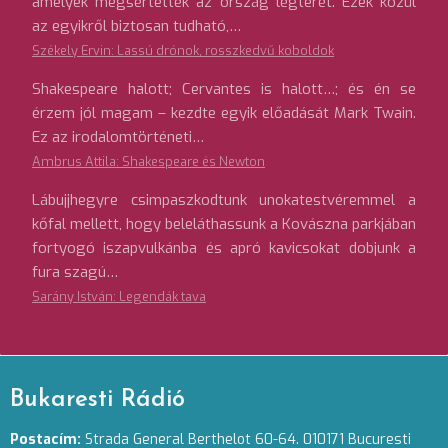
amelyek megsértették az ország légterét. Ezek közül
az egyikről biztosan tudható,…
Székely Ervin: Lassú drónok, rosszkedvű koboldok
Shakespeare halott; Cervantes is halott…; és én se
érzem jól magam – kezdte egyik előadását Mark Twain.
Ez az irodalomtörténeti…
Ambrus Attila: Shakespeare és Newton
Lábujjhegyre csimpaszkodtunk unokatestvéremmel a
kőfal mellett, hogy beleláthassunk a Kovászna parkjában
fortyogó iszapvulkánba és apró kavicsokat dobjunk a
fura szagú…
Sarány István: Legendák tava
Bukaresti Rádió
Postacím:
Strada General Berthelot 60-64. 010171 Bucuresti