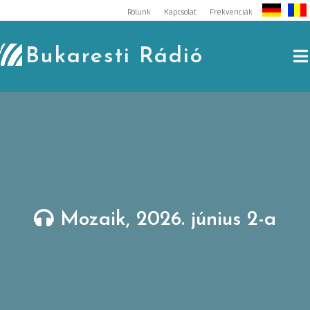
Skip
Rólunk
Kapcsolat
Frekvenciák
to
content
Bukaresti Rádió
Mozaik, 2026. június 2-a