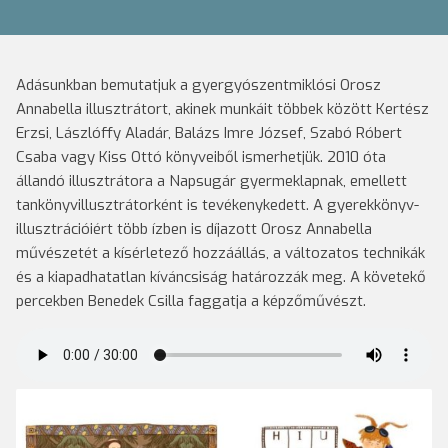
Adásunkban bemutatjuk a gyergyószentmiklósi Orosz
Annabella illusztrátort, akinek munkáit többek között Kertész
Erzsi, Lászlóffy Aladár, Balázs Imre József, Szabó Róbert
Csaba vagy Kiss Ottó könyveiből ismerhetjük. 2010 óta
állandó illusztrátora a Napsugár gyermeklapnak, emellett
tankönyvillusztrátorként is tevékenykedett. A gyerekkönyv-
illusztrációiért több ízben is díjazott Orosz Annabella
művészetét a kísérletező hozzáállás, a változatos technikák
és a kiapadhatatlan kíváncsiság határozzák meg. A követekő
percekben Benedek Csilla faggatja a képzőművészt.