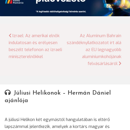
Bejegyzés
Izrael: Az amerikai elnök
Az Aluminum Bahrain
indulatosan és erélyesen
szándéknyilatkozatot írt alá
navigáció
beszélt telefonon az izraeli
az EU legnagyobb
miniszterelnökkel
alumíniumkohójának
felvásárlásáról
Júliusi Helikonok – Hermán Dániel
ajánlója
A júliusi Helikon két egymástól hangulatában is eltérő
lapszámmal jelentkezik, amelyek a kortárs magyar és