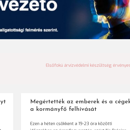
Elsőfokú árvízvédelmi készültség érvénye
yt
Megértették az emberek és a cége
a kormányfő felhívását
Ezen a héten csökkent a 19-23 óra közötti