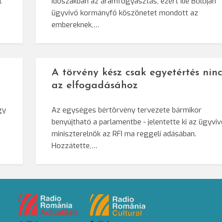
t
időszakban az áramfogyasztás, ezért Ilie Bolojan
ügyvivő kormányfő köszönetet mondott az
embereknek,…
A törvény kész csak egyetértés ninc
az elfogadásához
gy
Az egységes bértörvény tervezete bármikor
benyújtható a parlamentbe - jelentette ki az ügyvi
miniszterelnök az RFI ma reggeli adásában.
Hozzátette,…