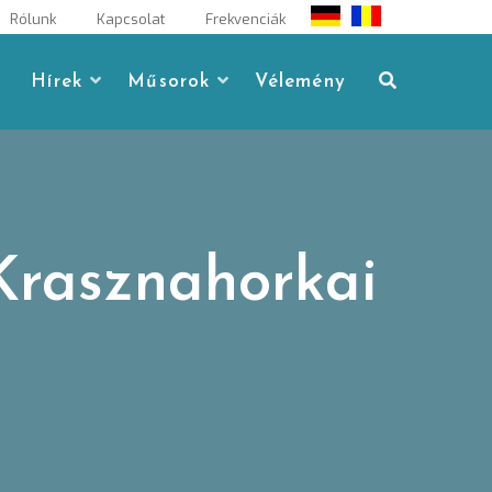
Rólunk
Kapcsolat
Frekvenciák
Hírek
Műsorok
Vélemény
Krasznahorkai