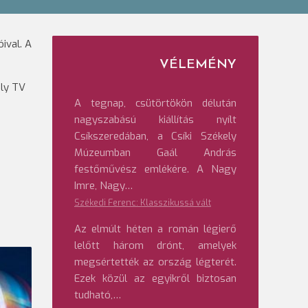
ival. A
VÉLEMÉNY
ély TV
A tegnap, csütörtökön délután
nagyszabású kiállítás nyílt
Csíkszeredában, a Csíki Székely
Múzeumban Gaál András
festőművész emlékére. A Nagy
Imre, Nagy…
Székedi Ferenc: Klasszikussá vált
Az elmúlt héten a román légierő
lelőtt három drónt, amelyek
megsértették az ország légterét.
Ezek közül az egyikről biztosan
tudható,…