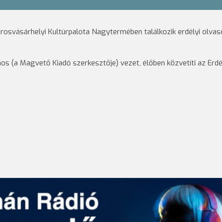
arosvásárhelyi Kultúrpalota Nagytermében találkozik erdélyi olvasó
os (a Magvető Kiadó szerkesztője) vezet, élőben közvetíti az Erd
.