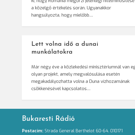
ki, hogy Románia megőrzi jelenlegi hitelminősítésé
a közelgő értékelés során. Ugyanakkor
hangsúlyozta, hogy mielőbb…
Lett volna idő a dunai
munkálatokra
Már négy éve a közlekedési minisztériumnál van e
olyan projekt, amely megvalósulása esetén
megakadályozhatta volna a Duna vízhozamának
csökkenésével kapcsolatos…
Bukaresti Rádió
Postacím:
Strada General Berthelot 60-64. 010171