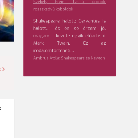
Székely Ervin: Lassú drónok,
rosszkedvű koboldok
Shakespeare halott; Cervantes is
halott…; és én se érzem jól
magam – kezdte egyik előadását
Mark Twain. Ez az
irodalomtörténeti…
Ambrus Attila: Shakespeare és Newton
s
k