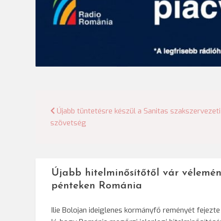
Bejegyzés
Újabb tüntetésre készül a Sanitas szakszervezeti
szövetség
navigáció
Újabb hitelminősítőtől vár vélemén
pénteken Románia
Ilie Bolojan ideiglenes kormányfő reményét fejezte