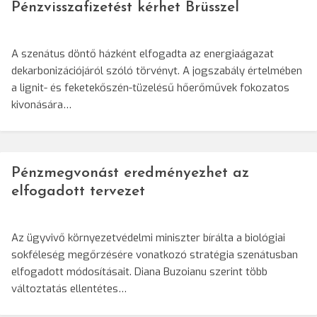
Pénzvisszafizetést kérhet Brüsszel
A szenátus döntő házként elfogadta az energiaágazat
dekarbonizációjáról szóló törvényt. A jogszabály értelmében
a lignit- és feketekőszén-tüzelésű hőerőművek fokozatos
kivonására…
Pénzmegvonást eredményezhet az
elfogadott tervezet
Az ügyvivő környezetvédelmi miniszter bírálta a biológiai
sokféleség megőrzésére vonatkozó stratégia szenátusban
elfogadott módosításait. Diana Buzoianu szerint több
változtatás ellentétes…