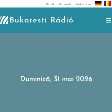
Skip
Rólunk
Kapcsolat
Frekvenciák
to
content
Bukaresti Rádió
Duminică, 31 mai 2026