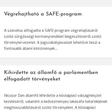
Végrehajtható a SAFE-program
A szenátus elfogadta a SAFE-program végrehajtásáról
szóló sürgősségi kormányrendelet kiegészítéséről szóló
törvénytervezetet. A jogszabályjavaslat lehetővé teszi a
fontosabb állami intézmények…
Kihirdette az államfő a parlamentben
elfogadott törvényeket
Nicușor Dan államfő kihirdette a kőolajpiaci válsághelyzet
kezeléséről, valamint a kedvezményes lakásáfa határidejének
meghosszabbításáról szóló törvényeket. A kőolajpiaci