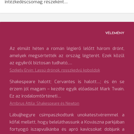
intézkedéscsomag részeként…
VÉLEMÉNY
Az elmúlt héten a román légierő lelőtt három drónt,
amelyek megsértették az ország légterét. Ezek közül
az egyikről biztosan tudható,…
Székely Ervin: Lassú drónok, rosszkedvű koboldok
Shakespeare halott; Cervantes is halott…; és én se
érzem jól magam – kezdte egyik előadását Mark Twain.
Ez az irodalomtörténeti…
Ambrus Attila: Shakespeare és Newton
Lábujjhegyre csimpaszkodtunk unokatestvéremmel a
kőfal mellett, hogy beleláthassunk a Kovászna parkjában
fortyogó iszapvulkánba és apró kavicsokat dobjunk a