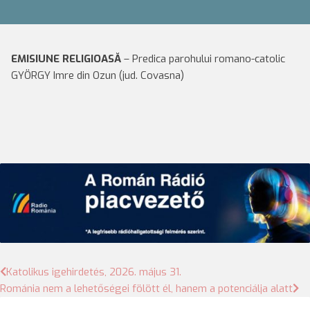
EMISIUNE RELIGIOASĂ
– Predica parohului romano-catolic
GYÖRGY Imre din Ozun (jud. Covasna)
Bejegyzés
Katolikus igehirdetés, 2026. május 31.
Románia nem a lehetőségei fölött él, hanem a potenciálja alatt
navigáció