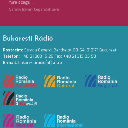
fura szagú…
Sarány István: Legendák tava
Bukaresti Rádió
Postacím:
Strada General Berthelot 60-64. 010171 Bucuresti
Telefon:
+40 21 303 15 26 Fax: +40 21 319 05 58
E-mail:
bukarestiradio[at]srr.ro