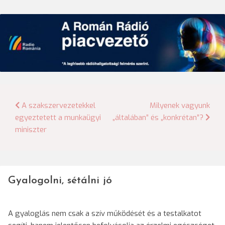
Bejegyzés
A szakszervezetekkel
Milyenek vagyunk
egyeztetett a munkaügyi
„általában” és „konkrétan”?
navigáció
miniszter
Gyalogolni, sétálni jó
A gyaloglás nem csak a szív működését és a testalkatot