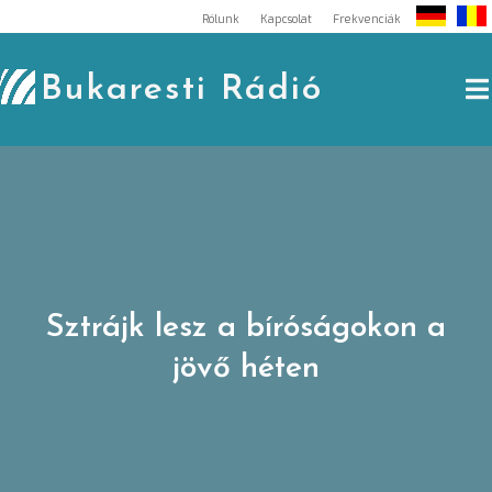
Skip
Rólunk
Kapcsolat
Frekvenciák
to
content
Bukaresti Rádió
Sztrájk lesz a bíróságokon a
jövő héten