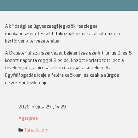
A bírósági és ügyészségi jegyzők részleges
munkabeszüntetéssel tiltakoznak az új közalkalmazotti
bértörvény tervezete ellen.
A Dicasterial szakszervezet bejelentése szerint június 2. és 5.
között naponta reggel 8 és dél között korlátozott lesz a
tevékenység a bíróságokon és ügyészségeken. Az
ügyfélfogadás ideje a felére csökken, és csak a sürgős
ügyeket intézik majd.
2026. május 29. , 14:29
Agerpres
Társadalom