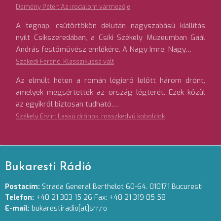
Demény Péter: Az irodalom vármezője
A tegnap, csütörtökön délután nagyszabású kiállítás
nyílt Csíkszeredában, a Csíki Székely Múzeumban Gaál
András festőművész emlékére. A Nagy Imre, Nagy…
Székedi Ferenc: Klasszikussá vált
Az elmúlt héten a román légierő lelőtt három drónt,
amelyek megsértették az ország légterét. Ezek közül
az egyikről biztosan tudható,…
Székely Ervin: Lassú drónok, rosszkedvű koboldok
Bukaresti Rádió
Postacím:
Strada General Berthelot 60-64. 010171 Bucuresti
Telefon:
+40 21 303 15 26 Fax: +40 21 319 05 58
E-mail:
bukarestiradio[at]srr.ro