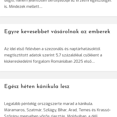
segíti, hanem jelentősen befolyásolja az érzelmi egészséget
is. Mindezek mellett…
Egyre kevesebbet vásárolnak az emberek
Az idei első félévben a szezonális és naptárhatásoktól
megtisztított adatok szerint 5,7 százalékkal csökkent a
kiskereskedelmi forgalom Romániában 2025 első…
Egész héten kánikula lesz
Legalább péntekig országszerte marad a kánikula.
Máramaros, Szatmár, Szilágy, Bihar, Arad, Temes és Krassó-
Szörény megyében vörös riasztás, Moldvában, a déli…