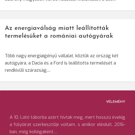
Az energiaválság miatt leállították
termelésüket a romániai autógyárak
Több nagy energiaigényű vállalat, köztük az ország két
autógyára, a Dacia és a Ford is leállította termelését a
rendkívüli szárazság…
VÉLEMÉNY
A 10. Látó táborba azért hívtak meg, mert hosszú évekig
a folyóirat szerkesztője voltam, s amikor elindult, 2016-
ban, még kollégaként…