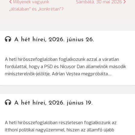
Bejegyzés
Milyenek vagyunk
Sâmbătă, 30 mai 2026
„általában” és „konkrétan”?
navigáció
A hét hírei, 2026. június 26.
A heti hírösszefoglalóban foglalkozunk azzal a váratlan
fordulattal, hogy a PSD és Nicușor Dan államelnök második
miniszterelnök-jelöltje, Adrian Veștea megpróbálta…
A hét hírei, 2026. június 19.
A heti hírösszefoglalóban részletesen foglalkozunk az
itthoni politikai nagyüzemmel, hiszen az államfő újabb