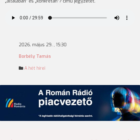
„általában” és „konkrétan”? című jegyzetét.
2026. május 29. , 15:30
Borbély Tamás
A hét hírei