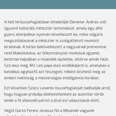
A heti hírösszefoglalóban áttekintjük Demeter András volt
ügyvivő kulturális miniszter lemondását, amely egy álhír
gyors elterjedése nyomán következett be, noha vulgáris
megszólalásával a miniszter is szolgáltatott muníciót
bírálóinak. A héten bekövetkezett a nagyváradi premontrei
rend kilakoltatása, az önkormányzat munkásai ugyanis
betörtek hajnalban a műemlék épületbe, áttörve annak falát.
Szó lesz még XIV. Leó pápa első enciklikájáról is, amelyben a
katolikus egyházfő azt feszegeti, miként őrizhető meg az
emberi méltóság a mesterséges intelligencia korában.
Ezt követően Szőcs Levente összefoglalóját hallhatják arról,
hogy hogyan próbálja ellehetetleníteni az autoriter török
elnök a fő ellenzéki pártot a jövő évi választások előtt.
Végül Garzó Ferenc olvassa fel a Milyenek vagyunk