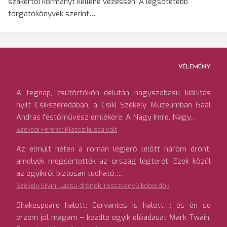
szakértői kormányt kellene vezessen. A legsötétebb
forgatókönyvek szerint…
VÉLEMÉNY
A tegnap, csütörtökön délután nagyszabású kiállítás
nyílt Csíkszeredában, a Csíki Székely Múzeumban Gaál
András festőművész emlékére. A Nagy Imre, Nagy…
Székedi Ferenc: Klasszikussá vált
Az elmúlt héten a román légierő lelőtt három drónt,
amelyek megsértették az ország légterét. Ezek közül
az egyikről biztosan tudható,…
Székely Ervin: Lassú drónok, rosszkedvű koboldok
Shakespeare halott; Cervantes is halott…; és én se
érzem jól magam – kezdte egyik előadását Mark Twain.