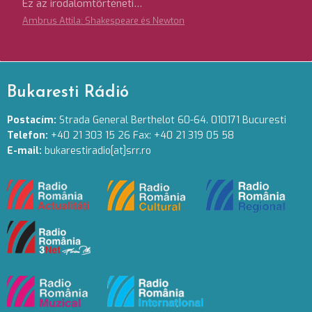
Ez az irodalomtörténeti…
Ambrus Attila: Shakespeare és Newton
Bukaresti Rádió
Postacím:
Strada General Berthelot 60-64. 010171 Bucuresti
Telefon:
+40 21 303 15 26 Fax: +40 21 319 05 58
E-mail:
bukarestiradio[at]srr.ro