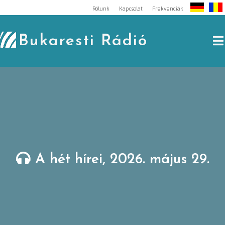
Skip
Rólunk
Kapcsolat
Frekvenciák
to
content
Bukaresti Rádió
A hét hírei, 2026. május 29.