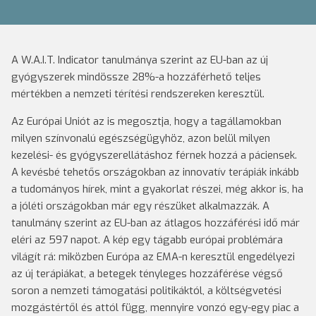
A W.A.I.T. Indicator tanulmánya szerint az EU-ban az új
gyógyszerek mindössze 28%-a hozzáférhető teljes
mértékben a nemzeti térítési rendszereken keresztül.
Az Európai Uniót az is megosztja, hogy a tagállamokban
milyen színvonalú egészségügyhöz, azon belül milyen
kezelési- és gyógyszerellátáshoz férnek hozzá a páciensek.
A kevésbé tehetős országokban az innovatív terápiák inkább
a tudományos hírek, mint a gyakorlat részei, még akkor is, ha
a jóléti országokban már egy részüket alkalmazzák. A
tanulmány szerint az EU-ban az átlagos hozzáférési idő már
eléri az 597 napot. A kép egy tágabb európai problémára
világít rá: miközben Európa az EMA-n keresztül engedélyezi
az új terápiákat, a betegek tényleges hozzáférése végső
soron a nemzeti támogatási politikáktól, a költségvetési
mozgástértől és attól függ, mennyire vonzó egy-egy piac a