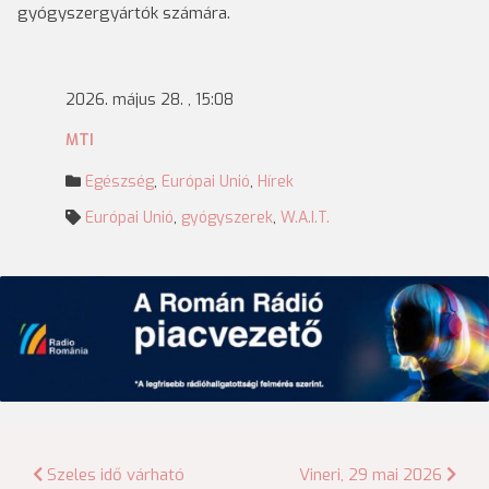
gyógyszergyártók számára.
2026. május 28. , 15:08
MTI
Egészség
,
Európai Unió
,
Hírek
Európai Unió
,
gyógyszerek
,
W.A.I.T.
Bejegyzés
Szeles idő várható
Vineri, 29 mai 2026