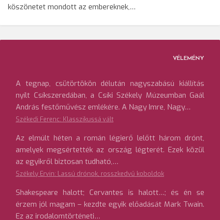
köszönetet mondott az embereknek,…
VÉLEMÉNY
A tegnap, csütörtökön délután nagyszabású kiállítás
nyílt Csíkszeredában, a Csíki Székely Múzeumban Gaál
András festőművész emlékére. A Nagy Imre, Nagy…
Székedi Ferenc: Klasszikussá vált
Az elmúlt héten a román légierő lelőtt három drónt,
amelyek megsértették az ország légterét. Ezek közül
az egyikről biztosan tudható,…
Székely Ervin: Lassú drónok, rosszkedvű koboldok
Shakespeare halott; Cervantes is halott…; és én se
érzem jól magam – kezdte egyik előadását Mark Twain.
Ez az irodalomtörténeti…