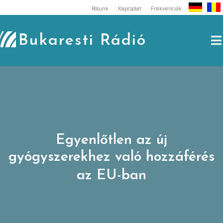
Skip
Rólunk
Kapcsolat
Frekvenciák
to
content
Bukaresti Rádió
Egyenlőtlen az új
gyógyszerekhez való hozzáférés
az EU-ban