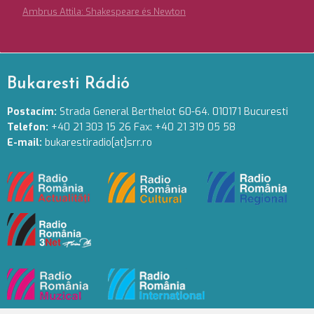
Ambrus Attila: Shakespeare és Newton
Bukaresti Rádió
Postacím:
Strada General Berthelot 60-64. 010171 Bucuresti
Telefon:
+40 21 303 15 26 Fax: +40 21 319 05 58
E-mail:
bukarestiradio[at]srr.ro