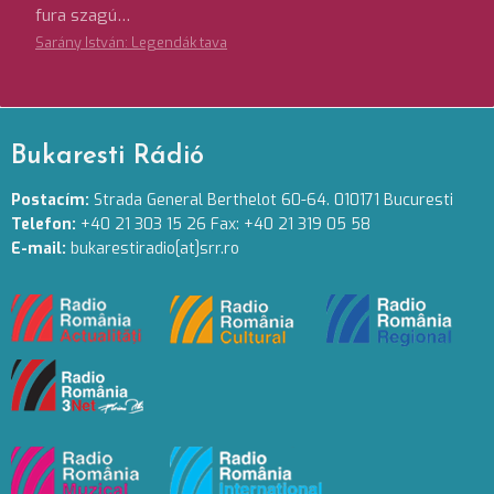
fura szagú…
Sarány István: Legendák tava
Bukaresti Rádió
Postacím:
Strada General Berthelot 60-64. 010171 Bucuresti
Telefon:
+40 21 303 15 26 Fax: +40 21 319 05 58
E-mail:
bukarestiradio[at]srr.ro