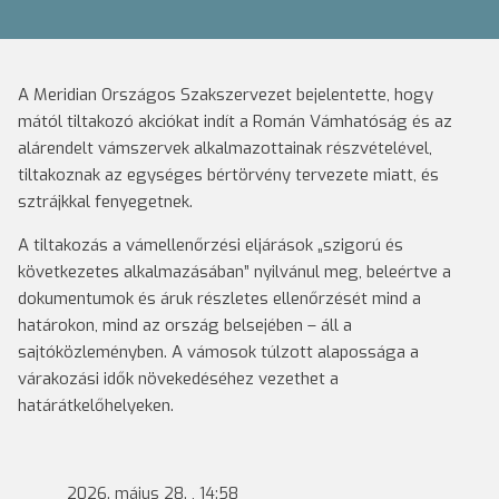
A Meridian Országos Szakszervezet bejelentette, hogy
mától tiltakozó akciókat indít a Román Vámhatóság és az
alárendelt vámszervek alkalmazottainak részvételével,
tiltakoznak az egységes bértörvény tervezete miatt, és
sztrájkkal fenyegetnek.
A tiltakozás a vámellenőrzési eljárások „szigorú és
következetes alkalmazásában” nyilvánul meg, beleértve a
dokumentumok és áruk részletes ellenőrzését mind a
határokon, mind az ország belsejében – áll a
sajtóközleményben. A vámosok túlzott alapossága a
várakozási idők növekedéséhez vezethet a
határátkelőhelyeken.
2026. május 28. , 14:58