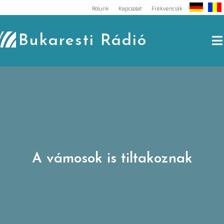
Skip
Rólunk
Kapcsolat
Frekvenciák
to
content
Bukaresti Rádió
A vámosok is tiltakoznak