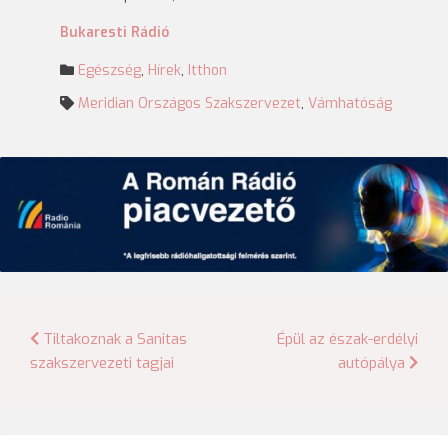
Bukaresti Rádió
Egészség
,
Hírek
,
Itthon
Meridian Országos Szakszervezet
,
Vámhatóság
Bejegyzés
Tiltakoznak a Sanitas
Épül az észak-erdélyi
szakszervezeti tagjai
autópálya
navigáció