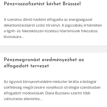
Pénzvisszafizetést kérhet Brüsszel
A szenátus döntő házként elfogadta az energiaágazat
dekarbonizációjáról szóló törvényt. A jogszabály értelmében
a lignit- és feketekőszén-tüzelésű hőerőművek fokozatos
kivonására…
Pénzmegvonást eredményezhet az
elfogadott tervezet
Az ügyvivő környezetvédelmi miniszter bírálta a biológiai
sokféleség megőrzésére vonatkozó stratégia szenátusban
elfogadott módosításait. Diana Buzoianu szerint több
változtatás ellentétes…