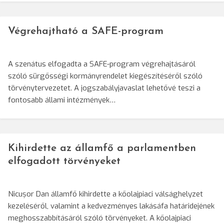
Végrehajtható a SAFE-program
A szenátus elfogadta a SAFE-program végrehajtásáról
szóló sürgősségi kormányrendelet kiegészítéséről szóló
törvénytervezetet. A jogszabályjavaslat lehetővé teszi a
fontosabb állami intézmények…
Kihirdette az államfő a parlamentben
elfogadott törvényeket
Nicușor Dan államfő kihirdette a kőolajpiaci válsághelyzet
kezeléséről, valamint a kedvezményes lakásáfa határidejének
meghosszabbításáról szóló törvényeket. A kőolajpiaci