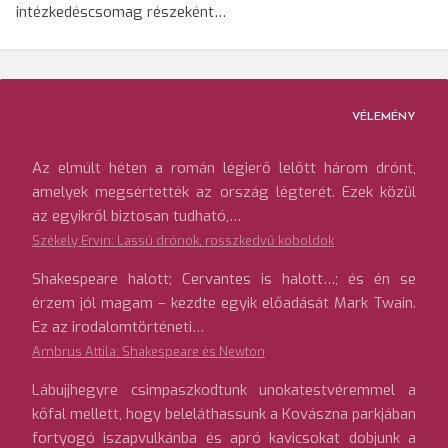
intézkedéscsomag részeként…
VÉLEMÉNY
Az elmúlt héten a román légierő lelőtt három drónt,
amelyek megsértették az ország légterét. Ezek közül
az egyikről biztosan tudható,…
Székely Ervin: Lassú drónok, rosszkedvű koboldok
Shakespeare halott; Cervantes is halott…; és én se
érzem jól magam – kezdte egyik előadását Mark Twain.
Ez az irodalomtörténeti…
Ambrus Attila: Shakespeare és Newton
Lábujjhegyre csimpaszkodtunk unokatestvéremmel a
kőfal mellett, hogy beleláthassunk a Kovászna parkjában
fortyogó iszapvulkánba és apró kavicsokat dobjunk a