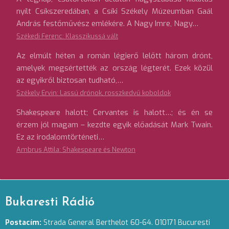
nyílt Csíkszeredában, a Csíki Székely Múzeumban Gaál
András festőművész emlékére. A Nagy Imre, Nagy…
Székedi Ferenc: Klasszikussá vált
Az elmúlt héten a román légierő lelőtt három drónt,
amelyek megsértették az ország légterét. Ezek közül
az egyikről biztosan tudható,…
Székely Ervin: Lassú drónok, rosszkedvű koboldok
Shakespeare halott; Cervantes is halott…; és én se
érzem jól magam – kezdte egyik előadását Mark Twain.
Ez az irodalomtörténeti…
Ambrus Attila: Shakespeare és Newton
Bukaresti Rádió
Postacím:
Strada General Berthelot 60-64. 010171 Bucuresti