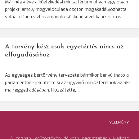
Már négy éve a közlekedési minisztériumnál van egy olyan
projekt, amely megvalósulása esetén megakadályozhatta
volna a Duna vízhozamának csökkenésével kapcsolatos…
A törvény kész csak egyetértés nincs az
elfogadásához
Az egységes bértörvény tervezete bármikor benyújtható a
parlamentbe - jelentette ki az ügyvivő miniszterelnök az RFI
ma reggeli adásában. Hozzátette,…
VÉLEMÉNY
A tegnap, csütörtökön délután nagyszabású kiállítás