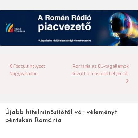
Bejegyzés
Feszült helyzet
Románia az EU-tagállamok
Nagyváradon
között a második helyen áll
navigáció
Újabb hitelminősítőtől vár véleményt
pénteken Románia