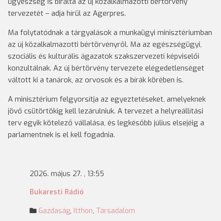
ügyészség is bírálta az új közalkalmazotti bértörvény
tervezetét – adja hírül az Agerpres.
Ma folytatódnak a tárgyalások a munkaügyi minisztériumban
az új közalkalmazotti bértörvényről. Ma az egészségügyi,
szociális és kulturális ágazatok szakszervezeti képviselői
konzultálnak. Az új bértörvény tervezete elégedetlenséget
váltott ki a tanárok, az orvosok és a bírák körében is.
A minisztérium felgyorsítja az egyeztetéseket, amelyeknek
jövő csütörtökig kell lezárulniuk. A tervezet a helyreállítási
terv egyik kötelező vállalása, és legkésőbb július elsejéig a
parlamentnek is el kell fogadnia.
2026. május 27. , 13:55
Bukaresti Rádió
Gazdaság
,
Itthon
,
Társadalom