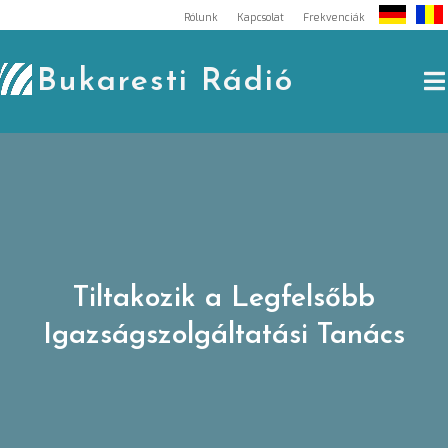
Skip
Rólunk
Kapcsolat
Frekvenciák
to
content
Bukaresti Rádió
Tiltakozik a Legfelsőbb
Igazságszolgáltatási Tanács