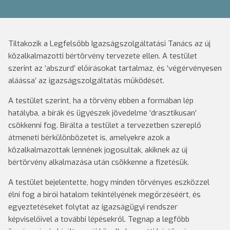
Tiltakozik a Legfelsőbb Igazságszolgáltatási Tanács az új
közalkalmazotti bértörvény tervezete ellen. A testület
szerint az ‘abszurd’ előírásokat tartalmaz, és ‘végérvényesen
aláássa’ az igazságszolgáltatás működését.
A testület szerint, ha a törvény ebben a formában lép
hatályba, a bírák és ügyészek jövedelme ‘drasztikusan’
csökkenni fog. Bírálta a testület a tervezetben szereplő
átmeneti bérkülönbözetet is, amelyekre azok a
közalkalmazottak lennének jogosultak, akiknek az új
bértörvény alkalmazása után csökkenne a fizetésük.
A testület bejelentette, hogy minden törvényes eszközzel
élni fog a bírói hatalom tekintélyének megőrzéséért, és
egyeztetéseket folytat az igazságügyi rendszer
képviselőivel a további lépésekről. Tegnap a legfőbb