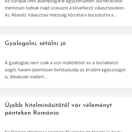
Az Európai Unió állampolgárai egyszerűbben, bürokráciától
mentesen tudnak majd szavazni a következő választásokon.
Az Állandó Választási Hatóság közvitára bocsátotta a…
Gyalogolni, sétálni jó
A gyaloglás nem csak a szív működését és a testalkatot
segíti, hanem jelentősen befolyásolja az érzelmi egészséget
is. Mindezek mellett…
Újabb hitelminősítőtől vár véleményt
pénteken Románia