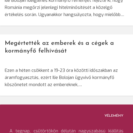
Ilie Bolojan ideiglenes kormányfő reményét fejezte ki, hogy
Románia megőrzi jelenlegi hitelminősítését a közelgő
értékelés során. Ugyanakkor hangsúlyozta, hogy mielőbb…
Megértették az emberek és a cégek a
kormányfő felhívását
Ezen a héten csökkent a 19-23 óra közötti időszakban az
áramfogyasztás, ezért Ilie Bolojan ügyvivő kormányfő
köszönetet mondott az embereknek,…
VÉLEMÉNY
A tegnap, csütörtökön délután nagyszabású kiállítás