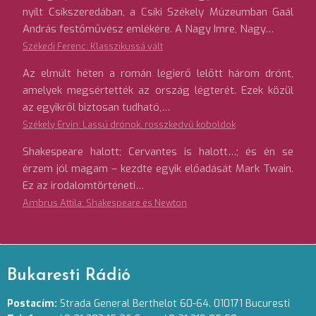
nyílt Csíkszeredában, a Csíki Székely Múzeumban Gaál
András festőművész emlékére. A Nagy Imre, Nagy…
Székedi Ferenc: Klasszikussá vált
Az elmúlt héten a román légierő lelőtt három drónt,
amelyek megsértették az ország légterét. Ezek közül
az egyikről biztosan tudható,…
Székely Ervin: Lassú drónok, rosszkedvű koboldok
Shakespeare halott; Cervantes is halott…; és én se
érzem jól magam – kezdte egyik előadását Mark Twain.
Ez az irodalomtörténeti…
Ambrus Attila: Shakespeare és Newton
Bukaresti Rádió
Postacím:
Strada General Berthelot 60-64. 010171 Bucuresti