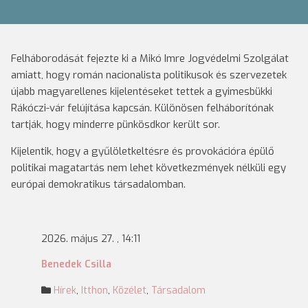
Felháborodását fejezte ki a Mikó Imre Jogvédelmi Szolgálat
amiatt, hogy román nacionalista politikusok és szervezetek
újabb magyarellenes kijelentéseket tettek a gyimesbükki
Rákóczi-vár felújítása kapcsán. Különösen felháborítónak
tartják, hogy minderre pünkösdkor került sor.
Kijelentik, hogy a gyűlöletkeltésre és provokációra épülő
politikai magatartás nem lehet következmények nélküli egy
európai demokratikus társadalomban.
2026. május 27. , 14:11
Benedek Csilla
Hírek
,
Itthon
,
Közélet
,
Társadalom