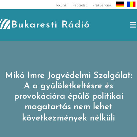
Skip
Rólunk
Kapcsolat
Frekvenciák
to
content
Bukaresti Rádió
Mikó Imre Jogvédelmi Szolgálat:
A a gyűlöletkeltésre és
provokációra épülő politikai
magatartás nem lehet
következmények nélküli