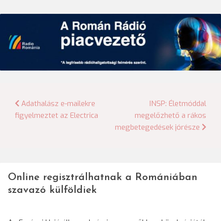
Bejegyzés
Adathalász e-mailekre
INSP: Életmóddal
figyelmeztet az Electrica
megelőzhető a rákos
navigáció
megbetegedések jórésze
Online regisztrálhatnak a Romániában
szavazó külföldiek