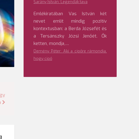
Sarány István: Legendák tava
Emlékiratában Vas István két
nevet említ mindig pozitív
kontextusban: a Berda Józsefét és
a Tersánszky Józsi Jenőét. Ők
ketten, mondja,…
Demény Péter: Aki a cipőre rámondja,
hogy cipő
égy
n
g