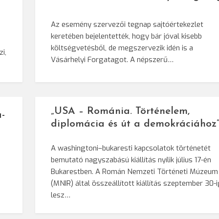
Az esemény szervezői tegnap sajtóértekezlet
keretében bejelentették, hogy bár jóval kisebb
költségvetésből, de megszervezik idén is a
i,
Vásárhelyi Forgatagot. A népszerű…
„USA – Románia. Történelem,
-
diplomácia és út a demokráciához
A washingtoni–bukaresti kapcsolatok történetét
bemutató nagyszabású kiállítás nyílik július 17-én
Bukarestben. A Román Nemzeti Történeti Múzeum
(MNIR) által összeállított kiállítás szeptember 30-
lesz…