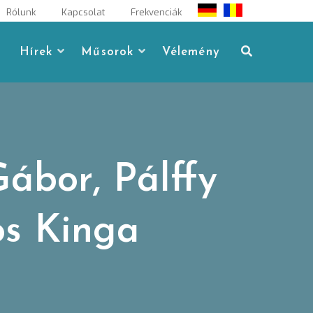
Rólunk
Kapcsolat
Frekvenciák
Hírek
Műsorok
Vélemény
ábor, Pálffy
os Kinga