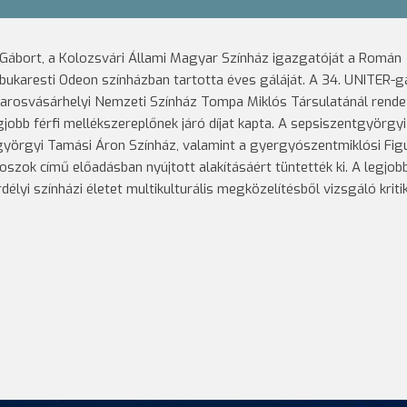
a Gábort, a Kolozsvári Állami Magyar Színház igazgatóját a Román
bukaresti Odeon színházban tartotta éves gáláját. A 34. UNITER-g
 Marosvásárhelyi Nemzeti Színház Tompa Miklós Társulatánál rende
gjobb férfi mellékszereplőnek járó díjat kapta. A sepsiszentgyörgyi
tgyörgyi Tamási Áron Színház, valamint a gyergyószentmiklósi Fig
szok című előadásban nyújtott alakításáért tüntették ki. A legjob
rdélyi színházi életet multikulturális megközelítésből vizsgáló kriti