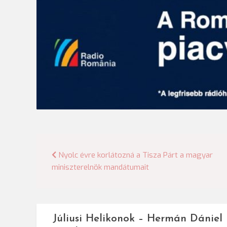
Bejegyzés
Nyolc évre korlátozná a Tisza Párt a magyar
miniszterelnök mandátumait
navigáció
Júliusi Helikonok – Hermán Dániel