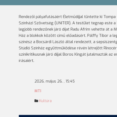
Rendezői pályafutásáért Életműdíjjal tüntette ki Tomp
Színházi Szövetség (UNITER). A testület tegnap este a 
legjobb rendezőnek járó díjat Radu Afrim vehette át a
Ház a blokkok között című előadásért. Pálffy Tibor a le
színész a Bocsárdi László által rendezett, a sepsiszen
Stúdió Színház együttműködése révén létrejött Rinocéro
színikritikusnak járó díjjal Boros Kingát jutalmazták az e
írásaiért.
2026. május 26. , 15:45
MTI
Kultúra