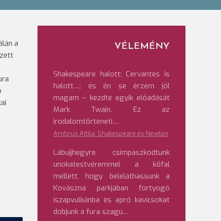
álán a
VÉLEMÉNY
zett
Shakespeare halott; Cervantes is
ura
halott…; és én se érzem jól
b
magam – kezdte egyik előadását
kai
Mark Twain. Ez az
irodalomtörténeti…
Ambrus Attila: Shakespeare és Newton
Lábujjhegyre csimpaszkodtunk
unokatestvéremmel a kőfal
mellett, hogy beleláthassunk a
Kovászna parkjában fortyogó
iszapvulkánba és apró kavicsokat
dobjunk a fura szagú…