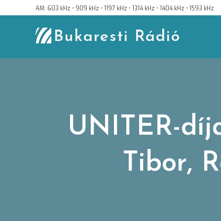
Skip
AM: 603 kHz • 909 kHz • 1197 kHz • 1314 kHz • 1404 kHz • 1593 kHz
to
content
Bukaresti Rádió
UNITER-díja
Tibor, 