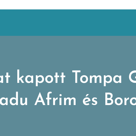
t kapott Tompa G
Radu Afrim és Bor