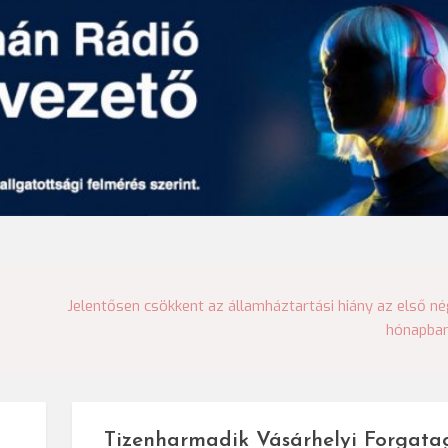
Jelentősen csökkent az államháztartási hiány az első n
hónapba
Tizenharmadik Vásárhelyi Forgata