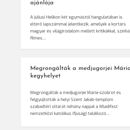
ajánlója
A júliusi Helikon két egymástól hangulatában is
eltérő lapszámmal jelentkezik, amelyek a kortárs
magyar és világirodalom mellett kritikákkal, színház
filmes…
Megrongálták a medjugorjei Mária
kegyhelyet
Megrongálták a medjugorjei Mária-szobrot és
felgyújtották a helyi Szent Jakab-templom
szabadtéri oltárát néhány nappal a Mladifest
nemzetközi katolikus ifjúsági találkozó…