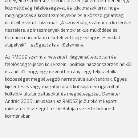
amelyek a szövetség szerint összeegyeztethetetlenek egy
közméltóság felelősségével, és alkalmasak arra, hogy
megingassák a közintézményekbe és a közszolgálatiság
értékeibe vetett bizalmat. „A szövetség számára a közérdek
tisztelete, az intézmények demokratikus működése és
Románia euroatlanti elkötelezettsége világos és vállalt
alapelvek” – szögezte le a közlemény.
Az RMDSZ szerint a helyzetet kiegyensúlyozottan és
felelősségteljesen kell kezelni, politikai haszonszerzés nélkül,
és anélkül, hogy egy egyéni botrányt egy teljes etnikai
közösséget megbélyegző narratívává alakítanának. Egyes
kijelentések vagy magatartások kritikája nem igazolhat
kollektív általánosításokat és megbélyegzést. Demeter
András 2025 júniusában az RMDSZ jelöltjeként kapott
miniszteri tisztséget az Ilie Bolojan vezette bukaresti
kormányban.