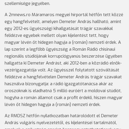
szellemisége jegyében.
A 2mnews.ro Máramaros megyei hírportál hétfőn tett közzé
egy hangfelvételt, amelyen Demeter András hallható, amint
egy 2012-es ügyészségi kihallgatását trágár szavakkal
felidézve egyebek mellett olyan kijelentést tett, hogy
magyar lévén őt hidegen hagyja a (román) nemzeti érdek. A
lap szerint a legfőbb ügyészség a Román Rádió chisinaui
regionális stúdiójának korrupciógyanús beszerzése ügyében
hallgatta ki Demeter Andrást, aki 2012-ben a közrádió elnök-
vezérigazgatója volt. Az ügyésszel folytatott szóváltását
felidézve a hangfelvételen Demeter András trágár szavakat
használva bizonygatja: a rádió igazgatótanácsa akár az
oroszoknak is eladhatná 5 millió euróért a moldovai stúdiót,
hogyha a román államot csak a profit érdekli, hiszen magyar
lévén őt hidegen hagyja a (román) nemzeti érdek.
Az RMDSZ hétfőn nyilatkozatban határolódott el Demeter
András vulgáris nyelvezetétől, és kijelentései tartalmától,