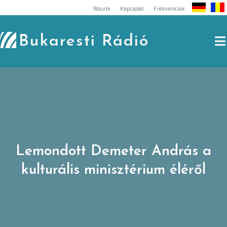
Skip
Rólunk
Kapcsolat
Frekvenciák
to
content
Bukaresti Rádió
Lemondott Demeter András a
kulturális minisztérium éléről