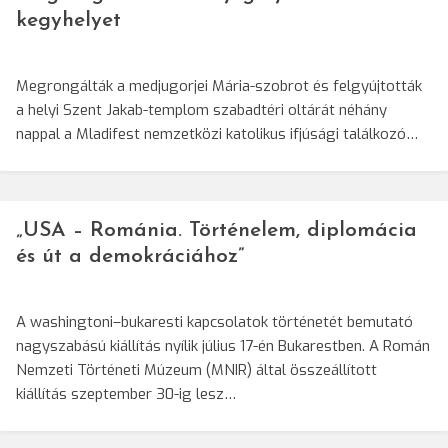
kegyhelyet
Megrongálták a medjugorjei Mária-szobrot és felgyújtották
a helyi Szent Jakab-templom szabadtéri oltárát néhány
nappal a Mladifest nemzetközi katolikus ifjúsági találkozó…
„USA – Románia. Történelem, diplomácia
és út a demokráciához”
A washingtoni–bukaresti kapcsolatok történetét bemutató
nagyszabású kiállítás nyílik július 17-én Bukarestben. A Román
Nemzeti Történeti Múzeum (MNIR) által összeállított
kiállítás szeptember 30-ig lesz…