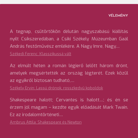
VÉLEMÉNY
A tegnap, csütörtökön délután nagyszabású kiállítás
nyílt Csíkszeredában, a Csíki Székely Múzeumban Gaál
András festőművész emlékére. A Nagy Imre, Nagy…
Székedi Ferenc: Klasszikussá vált
Az elmúlt héten a román légierő lelőtt három drónt,
amelyek megsértették az ország légterét. Ezek közül
az egyikről biztosan tudható,…
Székely Ervin: Lassú drónok, rosszkedvű koboldok
Shakespeare halott; Cervantes is halott…; és én se
érzem jól magam – kezdte egyik előadását Mark Twain.
Ez az irodalomtörténeti…
Ambrus Attila: Shakespeare és Newton