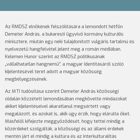
Az RMDSZ elnökének felszólítására a lemondott hétfőn
Demeter András, a bukaresti ügyvivő kormány kulturális
minisztere, miután egy neki tulajdonított vulgáris tartalmú és
nyelvezetű hangfelvétel jelent meg a román médiában.
Kelemen Hunor szerint az RMDSZ politikusának
„vállalhatatlan hangnemű”, a magyar identitásáról szóló
kijelentésével teret adott a magyar közösség
megbélyegzésének.
Az MTI tudósítása szerint Demeter András közösségi
oldalán közzétett lemondásában megkövette mindazokat
akiket kijelentéseivel akaratlanul megsértett vagy
megalázott, és azokat is, akik úgy érzik, hogy elárulta őket.
Másfelől kifejezte meggyőződését, hogy tettei mindig a
közérdeket szolgálták, a közösségi és az állami érdekek
mentén járt el mindig a kultúra és az interkulturalitás