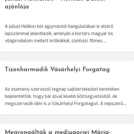
ajánlója
A júliusi Helikon két egymástól hangulatában is eltérő
lapszámmal jelentkezik, amelyek a kortárs magyar és
világirodalom mellett kritikákkal, színházi, filmes…
Tizenharmadik Vásárhelyi Forgatag
Az esemény szervezői tegnap sajtóértekezlet keretében
bejelentették, hogy bár jóval kisebb költségvetésből, de
megszervezik idén is a Vásárhelyi Forgatagot. A népszerű…
Megrongálták a medjugorjei Mária-