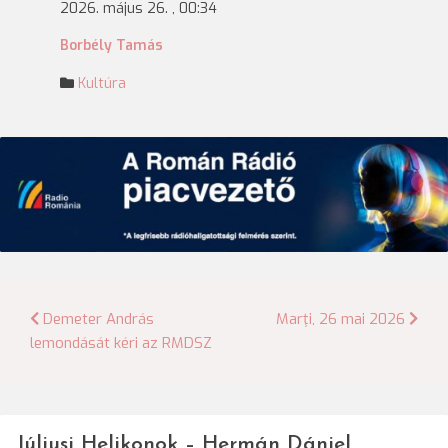
2026. május 26. , 00:34
Borbély Tamás
Kultúra
Bejegyzés
Demeter András
Marţi, 26 mai 2026
lemondását kéri az RMDSZ
navigáció
Júliusi Helikonok – Hermán Dániel