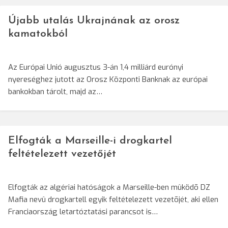
Újabb utalás Ukrajnának az orosz
kamatokból
Az Európai Unió augusztus 3-án 1,4 milliárd eurónyi
nyereséghez jutott az Orosz Központi Banknak az európai
bankokban tárolt, majd az…
Elfogták a Marseille-i drogkartel
feltételezett vezetőjét
Elfogták az algériai hatóságok a Marseille-ben mûködõ DZ
Mafia nevû drogkartell egyik feltételezett vezetõjét, aki ellen
Franciaország letartóztatási parancsot is…