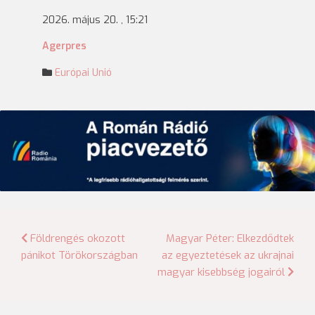
2026. május 20. , 15:21
Agerpres
Európai Unió
Bejegyzés
Földrengés okozott
Magyar Péter: Elkezdődtek
pánikot Törökországban
az egyeztetések az ukrajnai
navigáció
magyar kisebbség jogairól