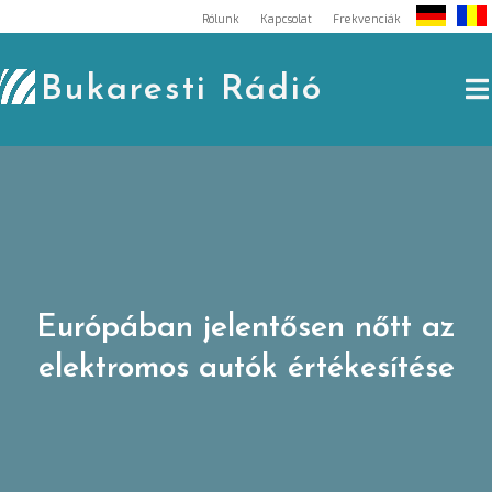
Skip
Rólunk
Kapcsolat
Frekvenciák
to
content
Bukaresti Rádió
Európában jelentősen nőtt az
elektromos autók értékesítése