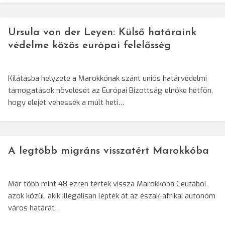
Ursula von der Leyen: Külső határaink
védelme közös európai felelősség
Kilátásba helyzete a Marokkónak szánt uniós határvédelmi
támogatások növelését az Európai Bizottság elnöke hétfőn,
hogy elejét vehessék a múlt heti…
A legtöbb migráns visszatért Marokkóba
Már több mint 48 ezren tértek vissza Marokkóba Ceutából
azok közül, akik illegálisan lépték át az észak-afrikai autonóm
város határát…