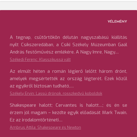
VÉLEMÉNY
A tegnap, csütörtökön délután nagyszabású kiállítás
nyílt Csíkszeredában, a Csíki Székely Múzeumban Gaál
András festőművész emlékére. A Nagy Imre, Nagy…
Székedi Ferenc: Klasszikussá vált
Az elmúlt héten a román légierő lelőtt három drónt,
amelyek megsértették az ország légterét. Ezek közül
az egyikről biztosan tudható,…
Székely Ervin: Lassú drónok, rosszkedvű koboldok
Shakespeare halott; Cervantes is halott…; és én se
érzem jól magam – kezdte egyik előadását Mark Twain.
Ez az irodalomtörténeti…
Ambrus Attila: Shakespeare és Newton