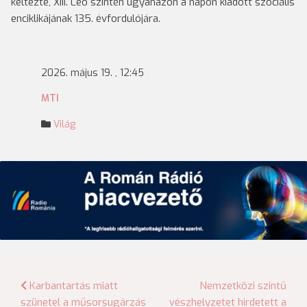
keltezte, XIII. Leó szintén ugyanazon a napon kiadott szociális
enciklikájának 135. évfordulójára.
2026. május 19. , 12:45
MTI
Világ
Bejegyzés
Karbantartás miatt
Nemzetközi szintű
szünetel a műsorsugárzás
vészhelyzetet hirdetett a