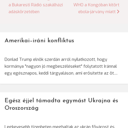
navigáció
a Bukaresti Rádió szakálházi
WHO a Kongóban kitört
adáskörzetében
ebola-járvány miatt
Amerikai–iráni konfliktus
Donlad Trump elnök szerdán arról nyilatkozott, hogy
kormánya "nagyon jó megbeszéléseket" folytatott Iránnal
egy egésznapos, keddi tárgyaláson, ami erősítette az öt…
Egész éjjel támadta egymást Ukrajna és
Oroszország
Legkevesebb tizenheten meghaltak az ukrán fõvárost és