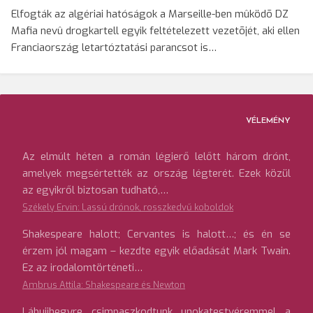
Elfogták az algériai hatóságok a Marseille-ben mûködõ DZ
Mafia nevû drogkartell egyik feltételezett vezetõjét, aki ellen
Franciaország letartóztatási parancsot is…
VÉLEMÉNY
Az elmúlt héten a román légierő lelőtt három drónt,
amelyek megsértették az ország légterét. Ezek közül
az egyikről biztosan tudható,…
Székely Ervin: Lassú drónok, rosszkedvű koboldok
Shakespeare halott; Cervantes is halott…; és én se
érzem jól magam – kezdte egyik előadását Mark Twain.
Ez az irodalomtörténeti…
Ambrus Attila: Shakespeare és Newton
Lábujjhegyre csimpaszkodtunk unokatestvéremmel a