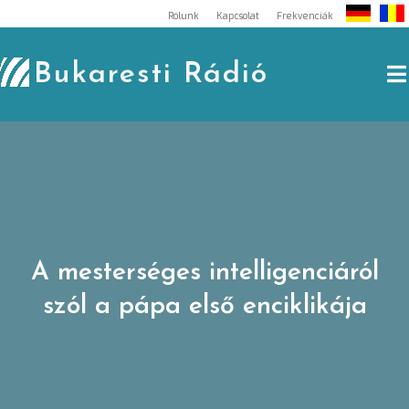
Skip
Rólunk
Kapcsolat
Frekvenciák
to
content
Bukaresti Rádió
A mesterséges intelligenciáról
szól a pápa első enciklikája