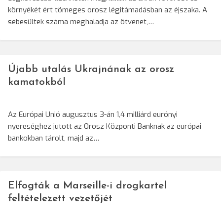
környékét ért tömeges orosz légitámadásban az éjszaka. A
sebesültek száma meghaladja az ötvenet,…
Újabb utalás Ukrajnának az orosz
kamatokból
Az Európai Unió augusztus 3-án 1,4 milliárd eurónyi
nyereséghez jutott az Orosz Központi Banknak az európai
bankokban tárolt, majd az…
Elfogták a Marseille-i drogkartel
feltételezett vezetőjét