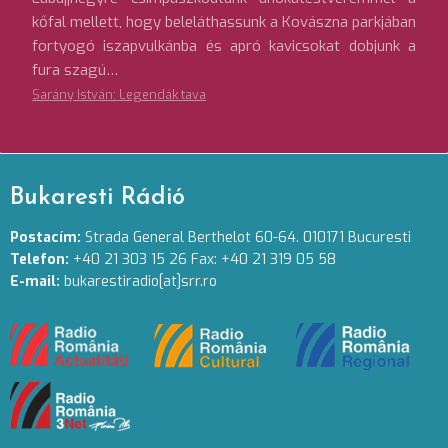
kőfal mellett, hogy beleláthassunk a Kovászna parkjában
fortyogó iszapvulkánba és apró kavicsokat dobjunk a
fura szagú…
Sarány István: Legendák tava
Bukaresti Rádió
Postacím:
Strada General Berthelot 60-64. 010171 Bucuresti
Telefon:
+40 21 303 15 26 Fax: +40 21 319 05 58
E-mail:
bukarestiradio[at]srr.ro