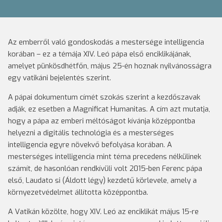
Az emberről való gondoskodás a mestersége intelligencia
korában – ez a témája XIV. Leó pápa első enciklikájának,
amelyet pünkösdhétfőn, május 25-én hoznak nyilvánosságra
egy vatikáni bejelentés szerint.
A pápai dokumentum címét szokás szerint a kezdőszavak
adják, ez esetben a Magnificat Humanitas. A cím azt mutatja,
hogy a pápa az emberi méltóságot kívánja középpontba
helyezni a digitális technológia és a mesterséges
intelligencia egyre növekvő befolyása korában. A
mesterséges intelligencia mint téma precedens nélkülinek
számít, de hasonlóan rendkívüli volt 2015-ben Ferenc pápa
első, Laudato si (Áldott légy) kezdetű körlevele, amely a
környezetvédelmet állította középpontba.
A Vatikán közölte, hogy XIV. Leó az enciklikát május 15-re