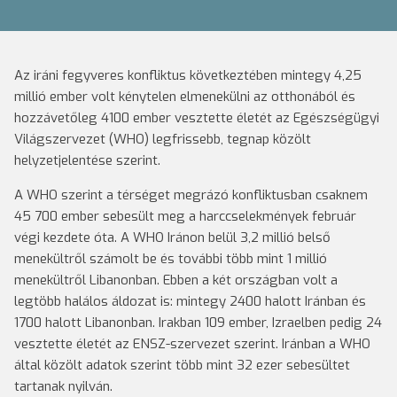
Az iráni fegyveres konfliktus következtében mintegy 4,25
millió ember volt kénytelen elmenekülni az otthonából és
hozzávetőleg 4100 ember vesztette életét az Egészségügyi
Világszervezet (WHO) legfrissebb, tegnap közölt
helyzetjelentése szerint.
A WHO szerint a térséget megrázó konfliktusban csaknem
45 700 ember sebesült meg a harccselekmények február
végi kezdete óta. A WHO Iránon belül 3,2 millió belső
menekültről számolt be és további több mint 1 millió
menekültről Libanonban. Ebben a két országban volt a
legtöbb halálos áldozat is: mintegy 2400 halott Iránban és
1700 halott Libanonban. Irakban 109 ember, Izraelben pedig 24
vesztette életét az ENSZ-szervezet szerint. Iránban a WHO
által közölt adatok szerint több mint 32 ezer sebesültet
tartanak nyilván.