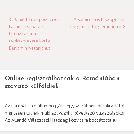
Bejegyzés
Donald Trump az izraeli
A kubai elnök leszögezte,
katonai csapások
hogy nem fog lemondani
navigáció
intenzitásának
csökkentésére kérte
Benjámin Netanjahut
Online regisztrálhatnak a Romániában
szavazó külföldiek
Az Európai Unió állampolgárai egyszerűbben, bürokráciától
mentesen tudnak majd szavazni a következő választásokon.
Az Állandó Választási Hatóság közvitára bocsátotta a…