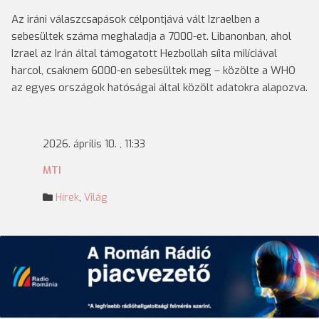
Az iráni válaszcsapások célpontjává vált Izraelben a
sebesültek száma meghaladja a 7000-et. Libanonban, ahol
Izrael az Irán által támogatott Hezbollah síita milíciával
harcol, csaknem 6000-en sebesültek meg – közölte a WHO
az egyes országok hatóságai által közölt adatokra alapozva.
2026. április 10. , 11:33
MTI
Hírek
,
Világ