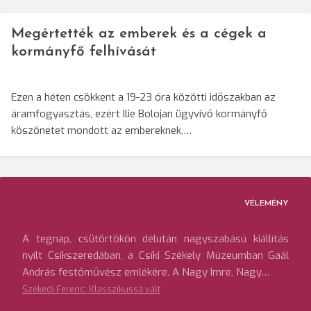
Megértették az emberek és a cégek a
kormányfő felhívását
Ezen a héten csökkent a 19-23 óra közötti időszakban az
áramfogyasztás, ezért Ilie Bolojan ügyvivő kormányfő
köszönetet mondott az embereknek,…
VÉLEMÉNY
A tegnap, csütörtökön délután nagyszabású kiállítás
nyílt Csíkszeredában, a Csíki Székely Múzeumban Gaál
András festőművész emlékére. A Nagy Imre, Nagy…
Székedi Ferenc: Klasszikussá vált