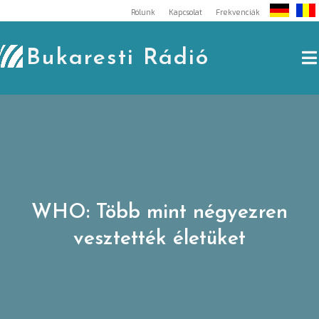
Skip
Rólunk
Kapcsolat
Frekvenciák
to
content
Bukaresti Rádió
WHO: Több mint négyezren
vesztették életüket