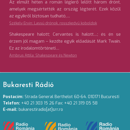
Az elmúlt héten a román légierő lelőtt három drónt,
amelyek megsértették az ország légterét. Ezek közül
az egyikről biztosan tudható,…
Székely Ervin: Lassú drónok, rosszkedvű koboldok
Shakespeare halott; Cervantes is halott…; és én se
érzem jól magam – kezdte egyik előadását Mark Twain.
Ez az irodalomtörténeti…
Ambrus Attila: Shakespeare és Newton
Bukaresti Rádió
Postacím:
Strada General Berthelot 60-64. 010171 Bucuresti
Telefon:
+40 21 303 15 26 Fax: +40 21 319 05 58
E-mail:
bukarestiradio[at]srr.ro