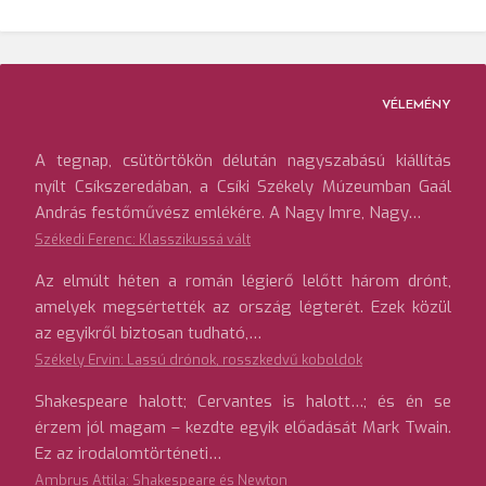
VÉLEMÉNY
A tegnap, csütörtökön délután nagyszabású kiállítás
nyílt Csíkszeredában, a Csíki Székely Múzeumban Gaál
András festőművész emlékére. A Nagy Imre, Nagy…
Székedi Ferenc: Klasszikussá vált
Az elmúlt héten a román légierő lelőtt három drónt,
amelyek megsértették az ország légterét. Ezek közül
az egyikről biztosan tudható,…
Székely Ervin: Lassú drónok, rosszkedvű koboldok
Shakespeare halott; Cervantes is halott…; és én se
érzem jól magam – kezdte egyik előadását Mark Twain.
Ez az irodalomtörténeti…
Ambrus Attila: Shakespeare és Newton