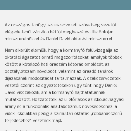
Az országos tanügyi szakszervezeti szövetség vezetői
elégedetlenül zárták a hétfői megbeszélést Ilie Bolojan
miniszterelnökkel és Daniel David oktatási miniszterrel.
Nem sikerült elérniük, hogy a kormányfő felülvizsgálja az
oktatási ágazatot érintő megszorításokat, amelyek többek
között a kötelező heti óraszám kétórás emelését, az
osztálylétszám növelését, valamint az óraadó tanárok
díjazásának módosítását tartalmazzák. A szakszervezetek
vezetői szerint az egyeztetéseken úgy tűnt, hogy Daniel
David visszakozik, ám a kormányfő hajthatatlannak
mutatkozott. Hozzátették, az új előírások az iskolaelhagyási
arány és a funkcionális analfabetizmus növekedéséhez, a
vidéki iskolákban pedig a szimultán oktatás „robbanásszerű
terjedéséhez” vezetnek majd.