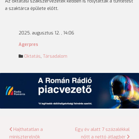
Az oktatási szakszervezetek kedden is folytatták a tüntetést
a szaktárca épülete előtt.
2025. augusztus 12. , 14:06
Agerpres
Oktatás
,
Társadalom
Bejegyzés
Hajthatatlan a
Egy év alatt 7 százalékkal
miniszterelnök
nőtt a nettó átlagbér