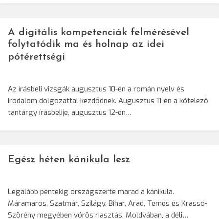
A digitális kompetenciák felmérésével
folytatódik ma és holnap az idei
pótérettségi
Az írásbeli vizsgák augusztus 10-én a román nyelv és
irodalom dolgozattal kezdődnek. Augusztus 11-én a kötelező
tantárgy írásbelije, augusztus 12-én…
Egész héten kánikula lesz
Legalább péntekig országszerte marad a kánikula.
Máramaros, Szatmár, Szilágy, Bihar, Arad, Temes és Krassó-
Szörény megyében vörös riasztás, Moldvában, a déli…