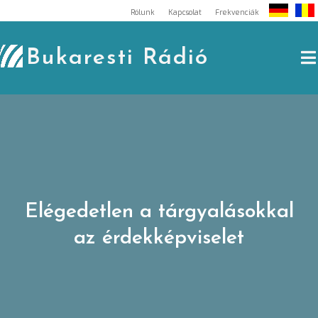
Skip
Rólunk
Kapcsolat
Frekvenciák
to
content
Bukaresti Rádió
Elégedetlen a tárgyalásokkal
az érdekképviselet