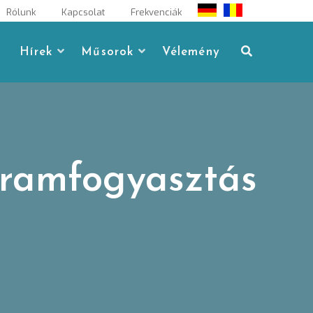
Rólunk
Kapcsolat
Frekvenciák
Hírek
Műsorok
Vélemény
áramfogyasztás