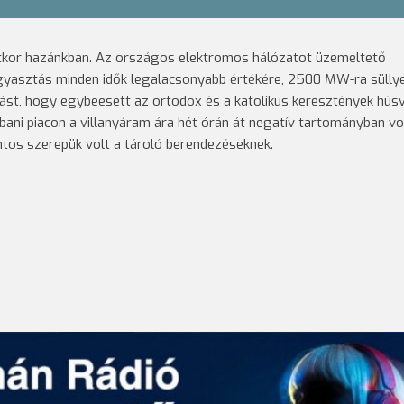
tkor hazánkban. Az országos elektromos hálózatot üzemeltető
ogyasztás minden idők legalacsonyabb értékére, 2500 MW-ra süllye
st, hogy egybeesett az ortodox és a katolikus keresztények húsv
ani piacon a villanyáram ára hét órán át negatív tartományban vo
tos szerepük volt a tároló berendezéseknek.