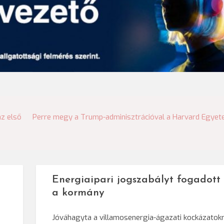
az első
Perre megy a Trump-adminisztrációval a Harvard Egye
Energiaipari jogszabályt fogadott 
a kormány
Jóváhagyta a villamosenergia-ágazati kockázatok