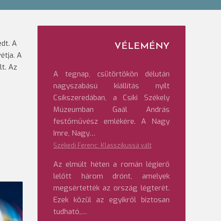
dt. A
VÉLEMÉNY
étja. A
lt. Az
A tegnap, csütörtökön délután
nagyszabású kiállítás nyílt
Csíkszeredában, a Csíki Székely
Múzeumban Gaál András
festőművész emlékére. A Nagy
Imre, Nagy…
Székedi Ferenc: Klasszikussá vált
Az elmúlt héten a román légierő
lelőtt három drónt, amelyek
megsértették az ország légterét.
Ezek közül az egyikről biztosan
tudható,…