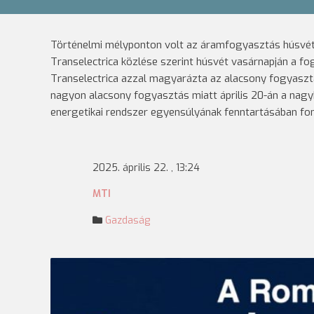
Történelmi mélyponton volt az áramfogyasztás húsvé
Transelectrica közlése szerint húsvét vasárnapján a f
Transelectrica azzal magyarázta az alacsony fogyasztá
nagyon alacsony fogyasztás miatt április 20-án a nagyb
energetikai rendszer egyensúlyának fenntartásában fon
2025. április 22. , 13:24
MTI
Gazdaság