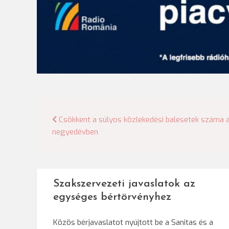
Bejegyzés
Csökkent a súlyos közlekedési balesetek száma 
negyedévben
navigáció
Szakszervezeti javaslatok az
egységes bértörvényhez
Közös bérjavaslatot nyújtott be a Sanitas és a