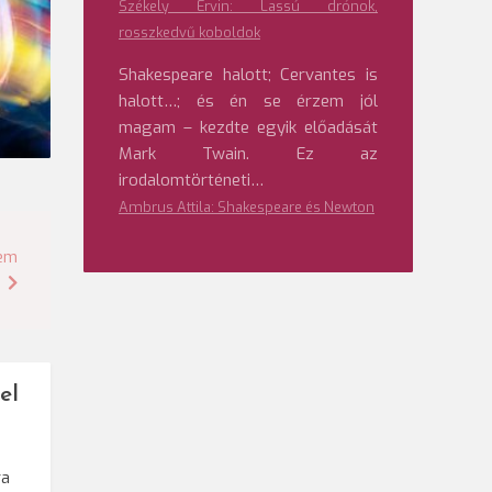
Székely Ervin: Lassú drónok,
rosszkedvű koboldok
Shakespeare halott; Cervantes is
halott…; és én se érzem jól
magam – kezdte egyik előadását
Mark Twain. Ez az
irodalomtörténeti…
Ambrus Attila: Shakespeare és Newton
tem
el
ra