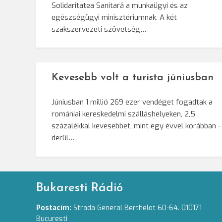
Solidaritatea Sanitară a munkaügyi és az
egészségügyi minisztériumnak. A két
szakszervezeti szövetség…
Kevesebb volt a turista júniusban
Júniusban 1 millió 269 ezer vendéget fogadtak a
romániai kereskedelmi szálláshelyeken, 2,5
százalékkal kevesebbet, mint egy évvel korábban -
derül…
Bukaresti Rádió
Postacím:
Strada General Berthelot 60-64. 010171
Bucuresti