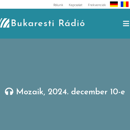
Skip
Rólunk
Kapcsolat
Frekvenciák
to
content
Bukaresti Rádió
Mozaik, 2024. december 10-e