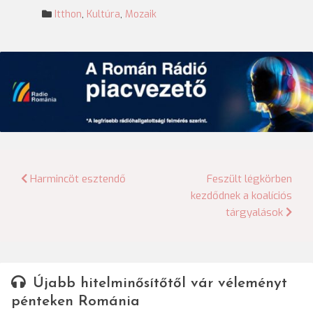
Itthon
,
Kultúra
,
Mozaik
Bejegyzés
Harmincöt esztendő
Feszült légkörben
kezdődnek a koalíciós
navigáció
tárgyalások
Újabb hitelminősítőtől vár véleményt
pénteken Románia