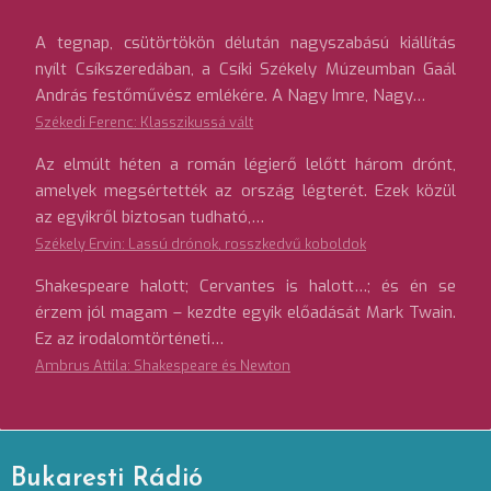
A tegnap, csütörtökön délután nagyszabású kiállítás
nyílt Csíkszeredában, a Csíki Székely Múzeumban Gaál
András festőművész emlékére. A Nagy Imre, Nagy…
Székedi Ferenc: Klasszikussá vált
Az elmúlt héten a román légierő lelőtt három drónt,
amelyek megsértették az ország légterét. Ezek közül
az egyikről biztosan tudható,…
Székely Ervin: Lassú drónok, rosszkedvű koboldok
Shakespeare halott; Cervantes is halott…; és én se
érzem jól magam – kezdte egyik előadását Mark Twain.
Ez az irodalomtörténeti…
Ambrus Attila: Shakespeare és Newton
Bukaresti Rádió