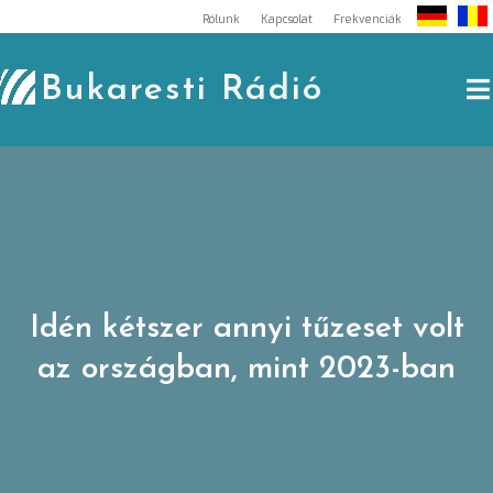
Skip
Rólunk
Kapcsolat
Frekvenciák
to
content
Bukaresti Rádió
Idén kétszer annyi tűzeset volt
az országban, mint 2023-ban