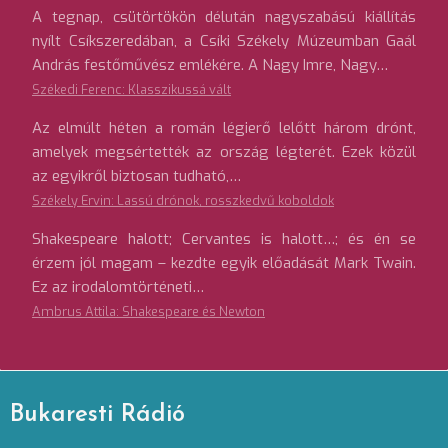
A tegnap, csütörtökön délután nagyszabású kiállítás
nyílt Csíkszeredában, a Csíki Székely Múzeumban Gaál
András festőművész emlékére. A Nagy Imre, Nagy…
Székedi Ferenc: Klasszikussá vált
Az elmúlt héten a román légierő lelőtt három drónt,
amelyek megsértették az ország légterét. Ezek közül
az egyikről biztosan tudható,…
Székely Ervin: Lassú drónok, rosszkedvű koboldok
Shakespeare halott; Cervantes is halott…; és én se
érzem jól magam – kezdte egyik előadását Mark Twain.
Ez az irodalomtörténeti…
Ambrus Attila: Shakespeare és Newton
Bukaresti Rádió