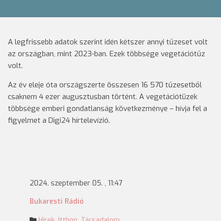
A legfrissebb adatok szerint idén kétszer annyi tűzeset volt
az országban, mint 2023-ban. Ezek többsége vegetációtűz
volt.
Az év eleje óta országszerte összesen 16 570 tűzesetből
csaknem 4 ezer augusztusban történt. A vegetációtüzek
többsége emberi gondatlanság következménye – hívja fel a
figyelmet a Digi24 hírtelevízió.
2024. szeptember 05. , 11:47
Bukaresti Rádió
Hírek
,
Itthon
,
Társadalom