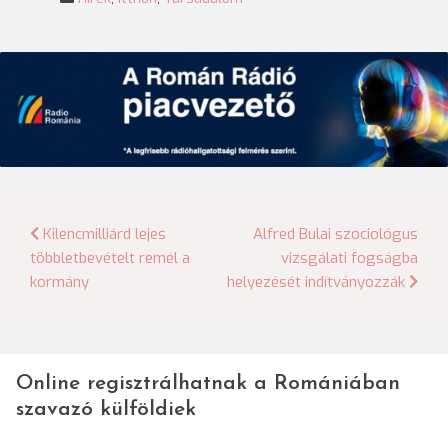
Bejegyzés
Kilencmilliárd lejes
Alfred Bulai szociológus
többletbevételt remél a
vizsgálati fogságba
navigáció
kormány
helyezését indítványozzák
Online regisztrálhatnak a Romániában
szavazó külföldiek