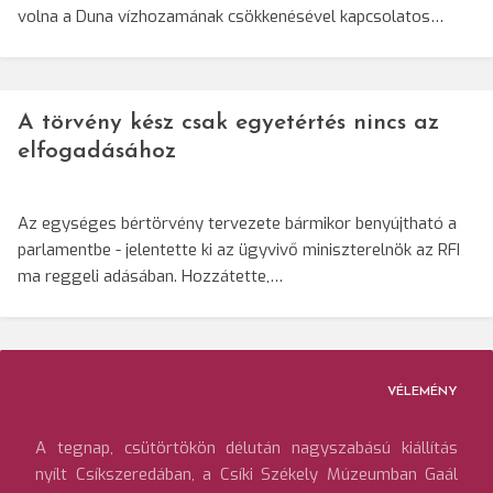
volna a Duna vízhozamának csökkenésével kapcsolatos…
A törvény kész csak egyetértés nincs az
elfogadásához
Az egységes bértörvény tervezete bármikor benyújtható a
parlamentbe - jelentette ki az ügyvivő miniszterelnök az RFI
ma reggeli adásában. Hozzátette,…
VÉLEMÉNY
A tegnap, csütörtökön délután nagyszabású kiállítás
nyílt Csíkszeredában, a Csíki Székely Múzeumban Gaál