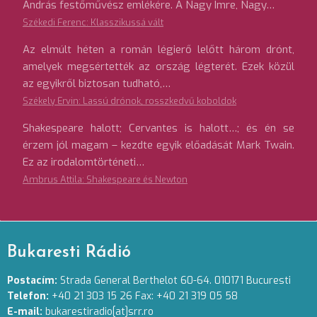
András festőművész emlékére. A Nagy Imre, Nagy…
Székedi Ferenc: Klasszikussá vált
Az elmúlt héten a román légierő lelőtt három drónt,
amelyek megsértették az ország légterét. Ezek közül
az egyikről biztosan tudható,…
Székely Ervin: Lassú drónok, rosszkedvű koboldok
Shakespeare halott; Cervantes is halott…; és én se
érzem jól magam – kezdte egyik előadását Mark Twain.
Ez az irodalomtörténeti…
Ambrus Attila: Shakespeare és Newton
Bukaresti Rádió
Postacím:
Strada General Berthelot 60-64. 010171 Bucuresti
Telefon:
+40 21 303 15 26 Fax: +40 21 319 05 58
E-mail:
bukarestiradio[at]srr.ro