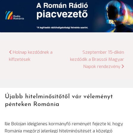
Bejegyzés
Holnap kezdődnek a
Szeptember 15-dikén
kifizetések
kezdődik a Brassói Magyar
navigáció
Napok rendezvény
Újabb hitelminősítőtől vár véleményt
pénteken Románia
Ilie Bolojan ideiglenes kormányfő reményét fejezte ki, hogy
Románia megőrzi jelenlegi hitelminősítését a közelgő