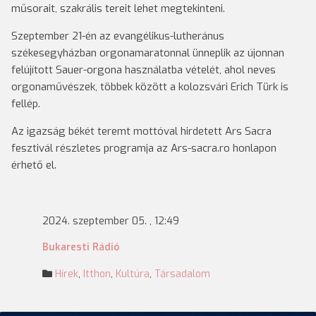
műsorait, szakrális tereit lehet megtekinteni.
Szeptember 21-én az evangélikus-lutheránus
székesegyházban orgonamaratonnal ünneplik az újonnan
felújított Sauer-orgona használatba vételét, ahol neves
orgonaművészek, többek között a kolozsvári Erich Türk is
fellép.
Az igazság békét teremt mottóval hirdetett Ars Sacra
fesztivál részletes programja az Ars-sacra.ro honlapon
érhető el.
2024. szeptember 05. , 12:49
Bukaresti Rádió
Hírek
,
Itthon
,
Kultúra
,
Társadalom