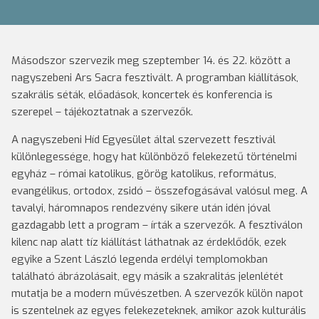
Másodszor szervezik meg szeptember 14. és 22. között a
nagyszebeni Ars Sacra fesztivált. A programban kiállítások,
szakrális séták, előadások, koncertek és konferencia is
szerepel – tájékoztatnak a szervezők.
A nagyszebeni Híd Egyesület által szervezett fesztivál
különlegessége, hogy hat különböző felekezetű történelmi
egyház – római katolikus, görög katolikus, református,
evangélikus, ortodox, zsidó – összefogásával valósul meg. A
tavalyi, háromnapos rendezvény sikere után idén jóval
gazdagabb lett a program – írták a szervezők. A fesztiválon
kilenc nap alatt tíz kiállítást láthatnak az érdeklődők, ezek
egyike a Szent László legenda erdélyi templomokban
található ábrázolásait, egy másik a szakralitás jelenlétét
mutatja be a modern művészetben. A szervezők külön napot
is szentelnek az egyes felekezeteknek, amikor azok kulturális