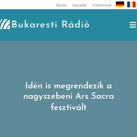
Skip
Rólunk
Kapcsolat
Frekvenciák
to
content
Bukaresti Rádió
Idén is megrendezik a
nagyszebeni Ars Sacra
fesztivált