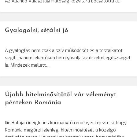
Az Állandó Választási Hatóság közvitára bocsátotta a…
Gyalogolni, sétálni jó
A gyaloglás nem csak a szív működését és a testalkatot
segíti, hanem jelentősen befolyásolja az érzelmi egészséget
is. Mindezek mellett…
Újabb hitelminősítőtől vár véleményt
pénteken Románia
Ilie Bolojan ideiglenes kormányfő reményét fejezte ki, hogy
Románia megőrzi jelenlegi hitelminősítését a közelgő