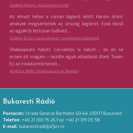
Székedi Ferenc: Klasszikussá vált
Az elmúlt héten a román légierő lelőtt három drónt,
amelyek megsértették az ország légterét. Ezek közül
az egyikről biztosan tudható,…
Székely Ervin: Lassú drónok, rosszkedvű koboldok
Shakespeare halott; Cervantes is halott…; és én se
érzem jól magam – kezdte egyik előadását Mark Twain.
Ez az irodalomtörténeti…
Ambrus Attila: Shakespeare és Newton
Bukaresti Rádió
Postacím:
Strada General Berthelot 60-64. 010171 Bucuresti
Telefon:
+40 21 303 15 26 Fax: +40 21 319 05 58
E-mail:
bukarestiradio[at]srr.ro