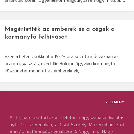
értékelés során. Ugyanakkor hangsúlyozta, hogy mielőbb…
Megértették az emberek és a cégek a
kormányfő felhívását
Ezen a héten csökkent a 19-23 óra közötti időszakban az
áramfogyasztás, ezért Ilie Bolojan ügyvivő kormányfő
köszönetet mondott az embereknek,…
VÉLEMÉNY
A tegnap, csütörtökön délután nagyszabású kiállítás
nyílt Csíkszeredában, a Csíki Székely Múzeumban Gaál
András festőművész emlékére. A Nagy Imre, Nagy…