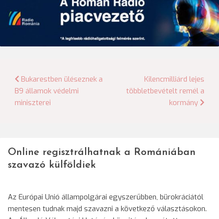
Bejegyzés
Bukarestben üléseznek a
Kilencmilliárd lejes
B9 államok védelmi
többletbevételt remél a
navigáció
miniszterei
kormány
Online regisztrálhatnak a Romániában
szavazó külföldiek
Az Európai Unió állampolgárai egyszerűbben, bürokráciától
mentesen tudnak majd szavazni a következő választásokon.