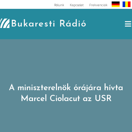
Skip
Rólunk
Kapcsolat
Frekvenciák
to
content
Bukaresti Rádió
A miniszterelnök órájára hívta
Marcel Ciolacut az USR