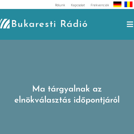
Skip
Rólunk
Kapcsolat
Frekvenciák
to
content
Bukaresti Rádió
Ma tárgyalnak az
elnökválasztás időpontjáról