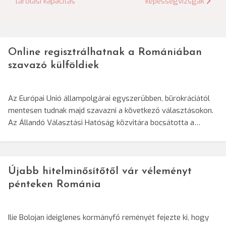
tárolási kapacitás
képességvizsgák
navigáció
Online regisztrálhatnak a Romániában
szavazó külföldiek
Az Európai Unió állampolgárai egyszerűbben, bürokráciától
mentesen tudnak majd szavazni a következő választásokon.
Az Állandó Választási Hatóság közvitára bocsátotta a…
Újabb hitelminősítőtől vár véleményt
pénteken Románia
Ilie Bolojan ideiglenes kormányfő reményét fejezte ki, hogy