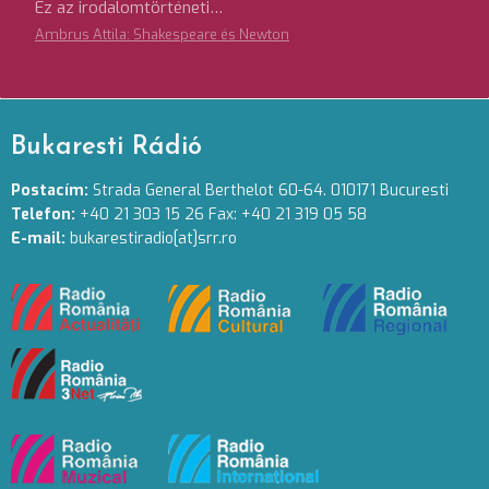
Ez az irodalomtörténeti…
Ambrus Attila: Shakespeare és Newton
Bukaresti Rádió
Postacím:
Strada General Berthelot 60-64. 010171 Bucuresti
Telefon:
+40 21 303 15 26 Fax: +40 21 319 05 58
E-mail:
bukarestiradio[at]srr.ro