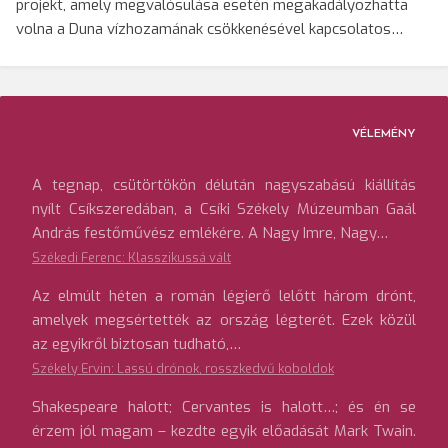
projekt, amely megvalósulása esetén megakadályozhatta
volna a Duna vízhozamának csökkenésével kapcsolatos…
VÉLEMÉNY
A tegnap, csütörtökön délután nagyszabású kiállítás
nyílt Csíkszeredában, a Csíki Székely Múzeumban Gaál
András festőművész emlékére. A Nagy Imre, Nagy…
Székedi Ferenc: Klasszikussá vált
Az elmúlt héten a román légierő lelőtt három drónt,
amelyek megsértették az ország légterét. Ezek közül
az egyikről biztosan tudható,…
Székely Ervin: Lassú drónok, rosszkedvű koboldok
Shakespeare halott; Cervantes is halott…; és én se
érzem jól magam – kezdte egyik előadását Mark Twain.