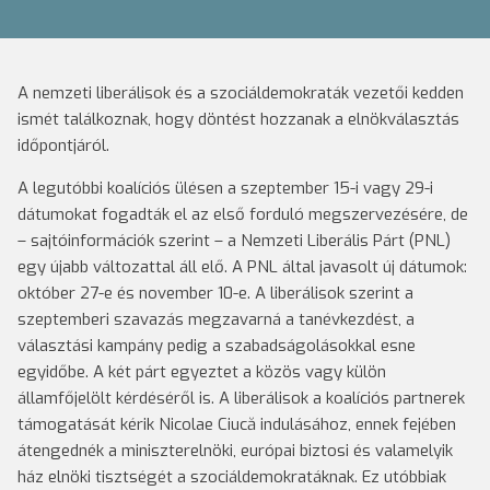
A nemzeti liberálisok és a szociáldemokraták vezetői kedden
ismét találkoznak, hogy döntést hozzanak a elnökválasztás
időpontjáról.
A legutóbbi koalíciós ülésen a szeptember 15-i vagy 29-i
dátumokat fogadták el az első forduló megszervezésére, de
– sajtóinformációk szerint – a Nemzeti Liberális Párt (PNL)
egy újabb változattal áll elő. A PNL által javasolt új dátumok:
október 27-e és november 10-e. A liberálisok szerint a
szeptemberi szavazás megzavarná a tanévkezdést, a
választási kampány pedig a szabadságolásokkal esne
egyidőbe. A két párt egyeztet a közös vagy külön
államfőjelölt kérdéséről is. A liberálisok a koalíciós partnerek
támogatását kérik Nicolae Ciucă indulásához, ennek fejében
átengednék a miniszterelnöki, európai biztosi és valamelyik
ház elnöki tisztségét a szociáldemokratáknak. Ez utóbbiak