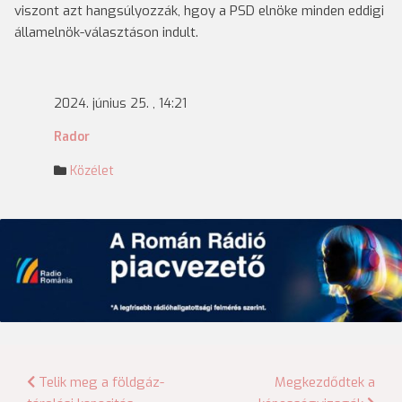
viszont azt hangsúlyozzák, hgoy a PSD elnöke minden eddigi
államelnök-választáson indult.
2024. június 25. , 14:21
Rador
Közélet
Bejegyzés
Telik meg a földgáz-
Megkezdődtek a