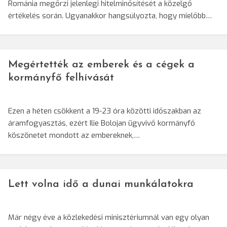
Románia megőrzi jelenlegi hitelminősítését a közelgő
értékelés során. Ugyanakkor hangsúlyozta, hogy mielőbb…
Megértették az emberek és a cégek a
kormányfő felhívását
Ezen a héten csökkent a 19-23 óra közötti időszakban az
áramfogyasztás, ezért Ilie Bolojan ügyvivő kormányfő
köszönetet mondott az embereknek,…
Lett volna idő a dunai munkálatokra
Már négy éve a közlekedési minisztériumnál van egy olyan