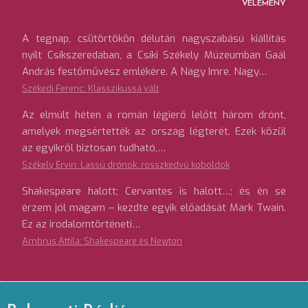
VÉLEMÉNY
A tegnap, csütörtökön délután nagyszabású kiállítás
nyílt Csíkszeredában, a Csíki Székely Múzeumban Gaál
András festőművész emlékére. A Nagy Imre, Nagy…
Székedi Ferenc: Klasszikussá vált
Az elmúlt héten a román légierő lelőtt három drónt,
amelyek megsértették az ország légterét. Ezek közül
az egyikről biztosan tudható,…
Székely Ervin: Lassú drónok, rosszkedvű koboldok
Shakespeare halott; Cervantes is halott…; és én se
érzem jól magam – kezdte egyik előadását Mark Twain.
Ez az irodalomtörténeti…
Ambrus Attila: Shakespeare és Newton