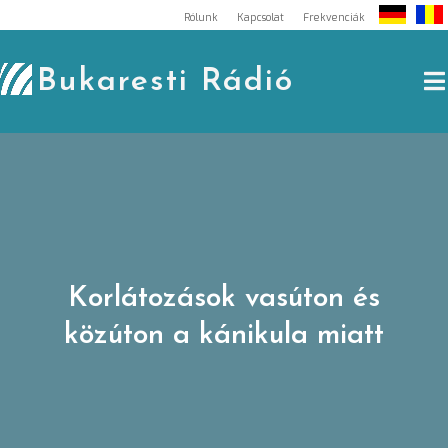
Skip
Rólunk
Kapcsolat
Frekvenciák
to
content
Bukaresti Rádió
Korlátozások vasúton és
közúton a kánikula miatt