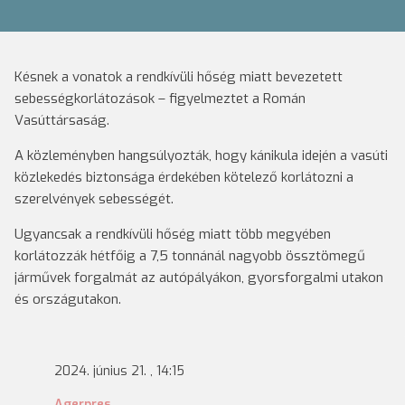
Késnek a vonatok a rendkívüli hőség miatt bevezetett
sebességkorlátozások – figyelmeztet a Román
Vasúttársaság.
A közleményben hangsúlyozták, hogy kánikula idején a vasúti
közlekedés biztonsága érdekében kötelező korlátozni a
szerelvények sebességét.
Ugyancsak a rendkívüli hőség miatt több megyében
korlátozzák hétfőig a 7,5 tonnánál nagyobb össztömegű
járművek forgalmát az autópályákon, gyorsforgalmi utakon
és országutakon.
2024. június 21. , 14:15
Agerpres