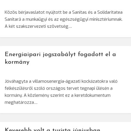
Közös bérjavaslatot nyújtott be a Sanitas és a Solidaritatea
Sanitară a munkaügyi és az egészségügyi minisztériumnak.
A két szakszervezeti szövetség…
Energiaipari jogszabályt fogadott el a
kormány
Jóváhagyta a villamosenergia-ágazati kockázatokra való
felkészülésről szóló országos tervet tegnapi ülésén a
kormány. A közlemény szerint ez a keretdokumentum
meghatározza…
Kevesebb volt a turista júniusban