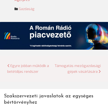
Gazdaság
Bejegyzés
Egyre jobban működik a
Támogatás mezőgazdasági
betétdíjas rendszer
gépek vásárlására
navigáció
Szakszervezeti javaslatok az egységes
bértörvényhez