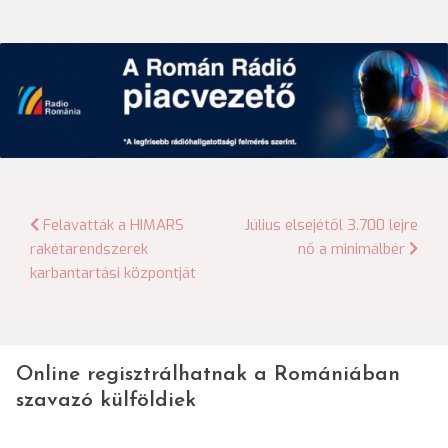
Bejegyzés
Felavatták a HIMARS
Július elsejétől 3.700 lejre
rakétarendszerek
nő a minimálbér
navigáció
karbantartási központját
Online regisztrálhatnak a Romániában
szavazó külföldiek