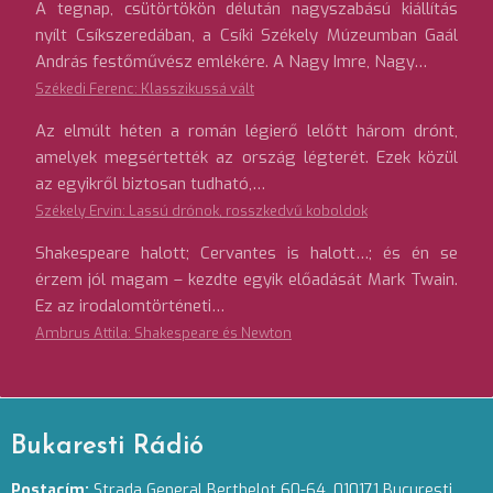
A tegnap, csütörtökön délután nagyszabású kiállítás
nyílt Csíkszeredában, a Csíki Székely Múzeumban Gaál
András festőművész emlékére. A Nagy Imre, Nagy…
Székedi Ferenc: Klasszikussá vált
Az elmúlt héten a román légierő lelőtt három drónt,
amelyek megsértették az ország légterét. Ezek közül
az egyikről biztosan tudható,…
Székely Ervin: Lassú drónok, rosszkedvű koboldok
Shakespeare halott; Cervantes is halott…; és én se
érzem jól magam – kezdte egyik előadását Mark Twain.
Ez az irodalomtörténeti…
Ambrus Attila: Shakespeare és Newton
Bukaresti Rádió
Postacím:
Strada General Berthelot 60-64. 010171 Bucuresti