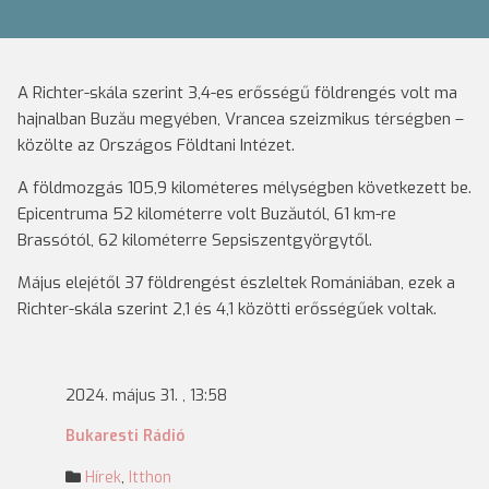
A Richter-skála szerint 3,4-es erősségű földrengés volt ma
hajnalban Buzău megyében, Vrancea szeizmikus térségben –
közölte az Országos Földtani Intézet.
A földmozgás 105,9 kilométeres mélységben következett be.
Epicentruma 52 kilométerre volt Buzăutól, 61 km-re
Brassótól, 62 kilométerre Sepsiszentgyörgytől.
Május elejétől 37 földrengést észleltek Romániában, ezek a
Richter-skála szerint 2,1 és 4,1 közötti erősségűek voltak.
2024. május 31. , 13:58
Bukaresti Rádió
Hírek
,
Itthon