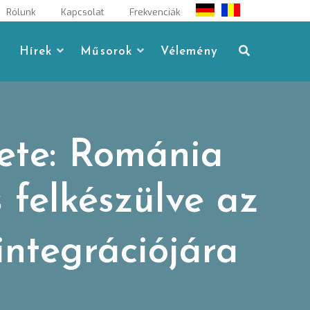
Rólunk
Kapcsolat
Frekvenciák
Hírek
Műsorok
Vélemény
ete: Románia
 felkészülve az
integrációjára