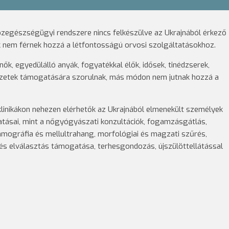
zegészségügyi rendszere nincs felkészülve az Ukrajnából érkező
ek nem férnek hozzá a létfontosságú orvosi szolgáltatásokhoz.
k, egyedülálló anyák, fogyatékkal élők, idősek, tinédzserek,
rvezetek támogatására szorulnak, más módon nem jutnak hozzá a
klinikákon nehezen elérhetők az Ukrajnából elmenekült személyek
tásai, mint a nőgyógyászati konzultációk, fogamzásgátlás,
ográfia és mellultrahang, morfológiai és magzati szűrés,
és elválasztás támogatása, terhesgondozás, újszülöttellátással