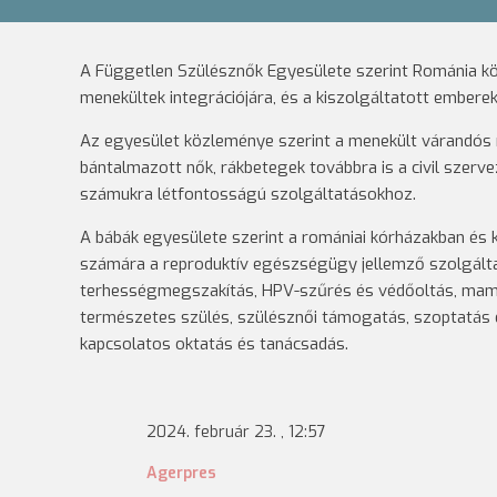
A Független Szülésznők Egyesülete szerint Románia kö
menekültek integrációjára, és a kiszolgáltatott ember
Az egyesület közleménye szerint a menekült várandós nő
bántalmazott nők, rákbetegek továbbra is a civil sze
számukra létfontosságú szolgáltatásokhoz.
A bábák egyesülete szerint a romániai kórházakban és 
számára a reproduktív egészségügy jellemző szolgálta
terhességmegszakítás, HPV-szűrés és védőoltás, mamm
természetes szülés, szülésznői támogatás, szoptatás 
kapcsolatos oktatás és tanácsadás.
2024. február 23. , 12:57
Agerpres