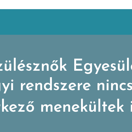
zülésznők Egyesül
i rendszere nincs
kező menekültek 