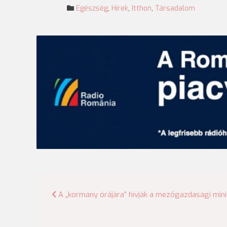
Egészség
,
Hírek
,
Itthon
,
Társadalom
Bejegyzés
A „kormány órájára” hívják a mezőgazdasági mini
navigáció