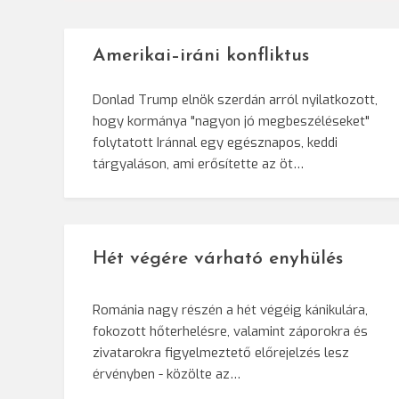
Amerikai–iráni konfliktus
Donlad Trump elnök szerdán arról nyilatkozott,
hogy kormánya "nagyon jó megbeszéléseket"
folytatott Iránnal egy egésznapos, keddi
tárgyaláson, ami erősítette az öt…
Hét végére várható enyhülés
Románia nagy részén a hét végéig kánikulára,
fokozott hőterhelésre, valamint záporokra és
zivatarokra figyelmeztető előrejelzés lesz
érvényben - közölte az…