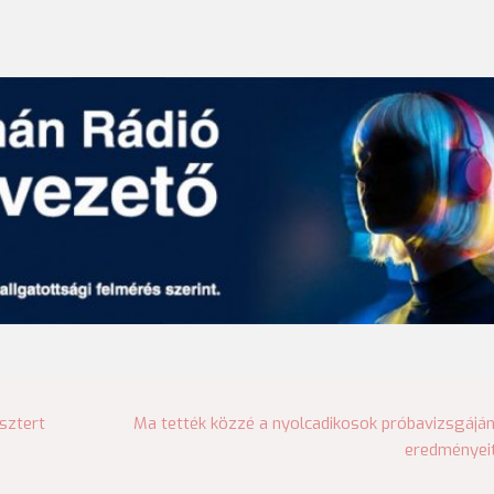
sztert
Ma tették közzé a nyolcadikosok próbavizsgájá
eredményei