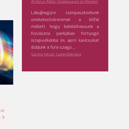
Ambrus Attila: Shakespeare és Newton
Lábujjhegyre csimpaszkodtunk
unokatestvéremmel a kőfal
mellett, hogy beleláthassunk a
Kovászna parkjában fortyogó
iszapvulkánba és apró kavicsokat
dobjunk a fura szagú…
Sarány István: Legendák tava
nak
t