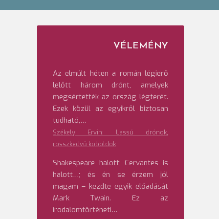
VÉLEMÉNY
Az elmúlt héten a román légierő
lelőtt három drónt, amelyek
megsértették az ország légterét.
Ezek közül az egyikről biztosan
tudható,…
Székely Ervin: Lassú drónok,
rosszkedvű koboldok
Shakespeare halott; Cervantes is
halott…; és én se érzem jól
magam – kezdte egyik előadását
Mark Twain. Ez az
irodalomtörténeti…