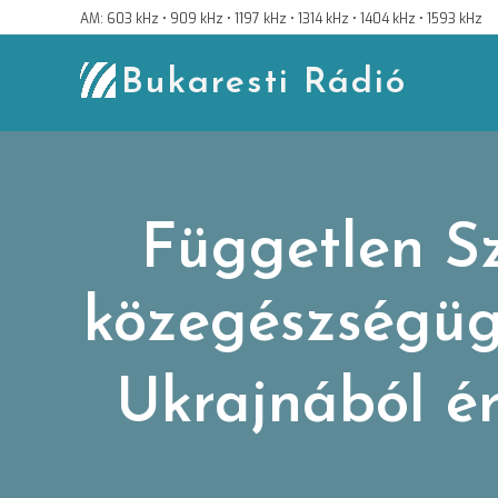
Skip
AM: 603 kHz • 909 kHz • 1197 kHz • 1314 kHz • 1404 kHz • 1593 kHz
to
content
Bukaresti Rádió
Független S
közegészségügy
Ukrajnából ér