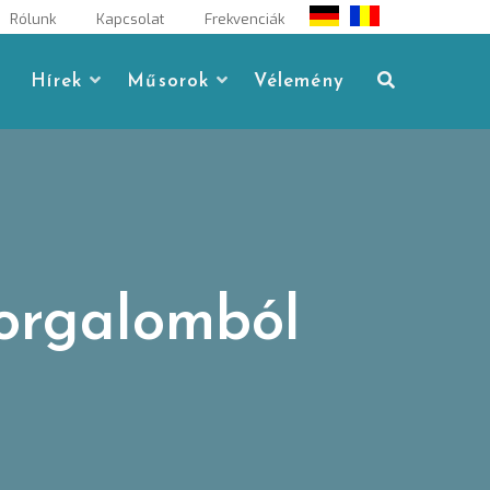
Rólunk
Kapcsolat
Frekvenciák
Hírek
Műsorok
Vélemény
forgalomból