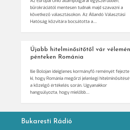
Az Európai Unió állampolgárai egyszerűbben,
bürokráciától mentesen tudnak majd szavazni a
következő választásokon. Az Állandó Választási
Hatóság közvitára bocsátotta a…
Újabb hitelminősítőtől vár vélemén
pénteken Románia
Ilie Bolojan ideiglenes kormányfő reményét fejezte
ki, hogy Románia megőrzi jelenlegi hitelminősítésé
a közelgő értékelés során. Ugyanakkor
hangsúlyozta, hogy mielőbb…
Bukaresti Rádió