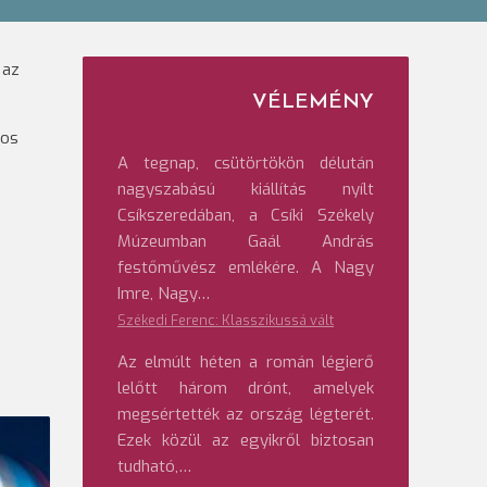
 az
VÉLEMÉNY
mos
A tegnap, csütörtökön délután
nagyszabású kiállítás nyílt
Csíkszeredában, a Csíki Székely
Múzeumban Gaál András
festőművész emlékére. A Nagy
Imre, Nagy…
Székedi Ferenc: Klasszikussá vált
Az elmúlt héten a román légierő
lelőtt három drónt, amelyek
megsértették az ország légterét.
Ezek közül az egyikről biztosan
tudható,…