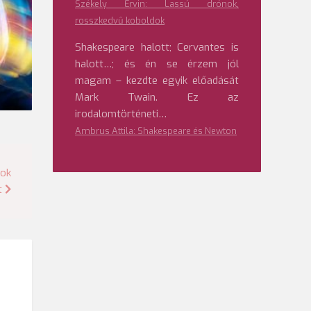
Székely Ervin: Lassú drónok,
rosszkedvű koboldok
Shakespeare halott; Cervantes is
halott…; és én se érzem jól
magam – kezdte egyik előadását
Mark Twain. Ez az
irodalomtörténeti…
Ambrus Attila: Shakespeare és Newton
nok
t