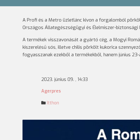
A Profi és a Metro üzletlánc kivon a forgalomból pörköl
Országos Állategészségügyi és Élelmiszer-biztonsági
A termékek visszavonását a gyártó cég, a Mogyi Román
kiszerelésű sós, illetve chilis pörkölt kukorica szennyez
fogyasszanak ezekből a termékekből, hanem június 23-á
2023. június 09. , 14:33
Agerpres
Itthon