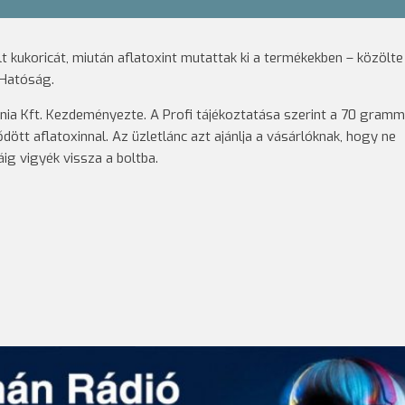
t kukoricát, miután aflatoxint mutattak ki a termékekben – közölte
 Hatóság.
ia Kft. Kezdeményezte. A Profi tájékoztatása szerint a 70 gram
ődött aflatoxinnal. Az üzletlánc azt ajánlja a vásárlóknak, hogy ne
ig vigyék vissza a boltba.