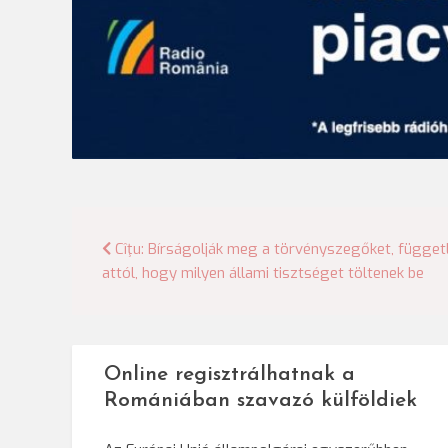
Bejegyzés
Cîţu: Bírságolják meg a törvényszegőket, függet
attól, hogy milyen állami tisztséget töltenek be
navigáció
Online regisztrálhatnak a
Romániában szavazó külföldiek