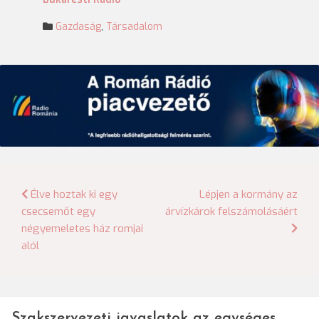
Gazdaság
,
Társadalom
Bejegyzés
Élve hoztak ki egy
Lépjen a kormány az
csecsemőt egy
árvízkárok felszámolásáért
navigáció
négyemeletes ház romjai
alól
Szakszervezeti javaslatok az egységes