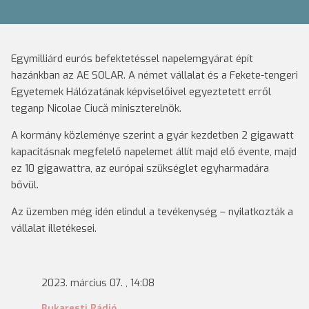
Egymilliárd eurós befektetéssel napelemgyárat épít
hazánkban az AE SOLAR. A német vállalat és a Fekete-tengeri
Egyetemek Hálózatának képviselőivel egyeztetett erről
teganp Nicolae Ciucă miniszterelnök.
A kormány közleménye szerint a gyár kezdetben 2 gigawatt
kapacitásnak megfelelő napelemet állít majd elő évente, majd
ez 10 gigawattra, az európai szükséglet egyharmadára
bővül.
Az üzemben még idén elindul a tevékenység – nyilatkozták a
vállalat illetékesei.
2023. március 07. , 14:08
Bukaresti Rádió