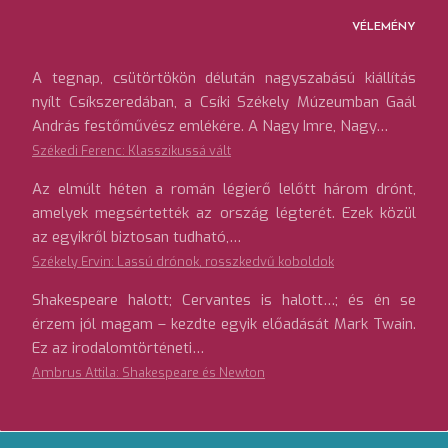
VÉLEMÉNY
A tegnap, csütörtökön délután nagyszabású kiállítás
nyílt Csíkszeredában, a Csíki Székely Múzeumban Gaál
András festőművész emlékére. A Nagy Imre, Nagy…
Székedi Ferenc: Klasszikussá vált
Az elmúlt héten a román légierő lelőtt három drónt,
amelyek megsértették az ország légterét. Ezek közül
az egyikről biztosan tudható,…
Székely Ervin: Lassú drónok, rosszkedvű koboldok
Shakespeare halott; Cervantes is halott…; és én se
érzem jól magam – kezdte egyik előadását Mark Twain.
Ez az irodalomtörténeti…
Ambrus Attila: Shakespeare és Newton