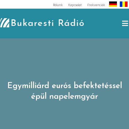
Skip
Rólunk
Kapcsolat
Frekvenciák
to
content
Bukaresti Rádió
Egymilliárd eurós befektetéssel
épül napelemgyár