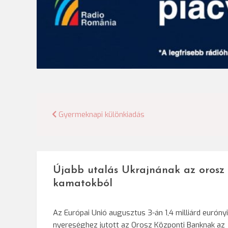
Bejegyzés
Gyermeknapi különkiadás
navigáció
Újabb utalás Ukrajnának az orosz
kamatokból
Az Európai Unió augusztus 3-án 1,4 milliárd eurónyi
nyereséghez jutott az Orosz Központi Banknak az