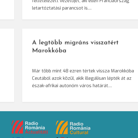
feltételezett vezetõjét, aki ellen Franciaország
letartóztatási parancsot is…
A legtöbb migráns visszatért
Marokkóba
Már több mint 48 ezren tértek vissza Marokkóba
Ceutából azok közül, akik illegálisan lépték át az
észak-afrikai autonóm város határát…