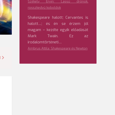
Székely Ervin: Lassú drónok,
rosszkedvű koboldok
Shakespeare halott; Cervantes is
halott…; és én se érzem jól
magam – kezdte egyik előadását
Mark Twain. Ez az
irodalomtörténeti…
Ambrus Attila: Shakespeare és Newton
1