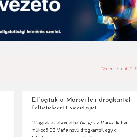
Vineri, 7 mai 202
Elfogták a Marseille-i drogkartel
feltételezett vezetőjét
Elfogták az algériai hatóságok a Marseille-ben
mûködõ DZ Mafia nevû drogkartell egyik