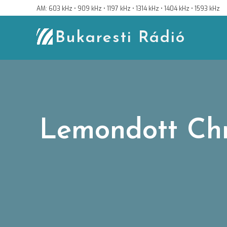
Skip
AM: 603 kHz • 909 kHz • 1197 kHz • 1314 kHz • 1404 kHz • 1593 kHz
to
content
Bukaresti Rádió
Lemondott Chr