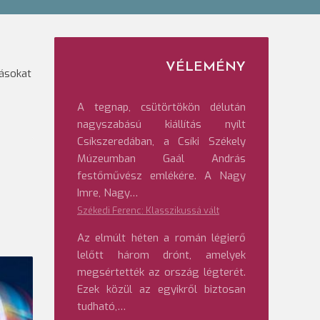
VÉLEMÉNY
tásokat
A tegnap, csütörtökön délután
nagyszabású kiállítás nyílt
Csíkszeredában, a Csíki Székely
Múzeumban Gaál András
festőművész emlékére. A Nagy
Imre, Nagy…
Székedi Ferenc: Klasszikussá vált
Az elmúlt héten a román légierő
lelőtt három drónt, amelyek
megsértették az ország légterét.
Ezek közül az egyikről biztosan
tudható,…