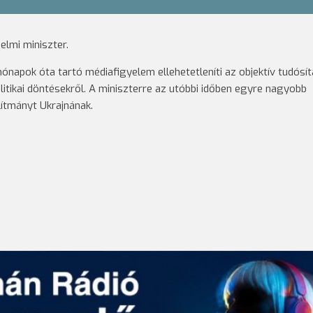
lmi miniszter.
ónapok óta tartó médiafigyelem ellehetetleníti az objektív tudósí
litikai döntésekről. A miniszterre az utóbbi időben egyre nagyobb
ítmányt Ukrajnának.