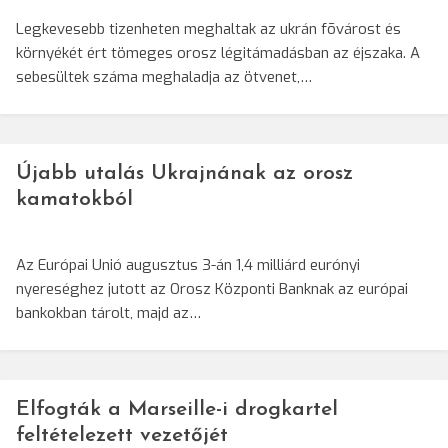
Legkevesebb tizenheten meghaltak az ukrán fõvárost és
környékét ért tömeges orosz légitámadásban az éjszaka. A
sebesültek száma meghaladja az ötvenet,…
Újabb utalás Ukrajnának az orosz
kamatokból
Az Európai Unió augusztus 3-án 1,4 milliárd eurónyi
nyereséghez jutott az Orosz Központi Banknak az európai
bankokban tárolt, majd az…
Elfogták a Marseille-i drogkartel
feltételezett vezetőjét