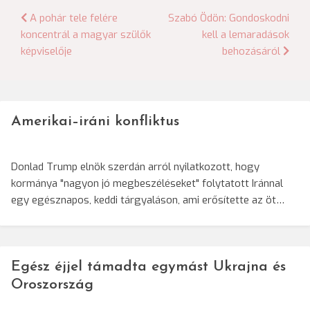
Bejegyzés
A pohár tele felére
Szabó Ödön: Gondoskodni
koncentrál a magyar szülők
kell a lemaradások
navigáció
képviselője
behozásáról
Amerikai–iráni konfliktus
Donlad Trump elnök szerdán arról nyilatkozott, hogy
kormánya "nagyon jó megbeszéléseket" folytatott Iránnal
egy egésznapos, keddi tárgyaláson, ami erősítette az öt…
Egész éjjel támadta egymást Ukrajna és
Oroszország