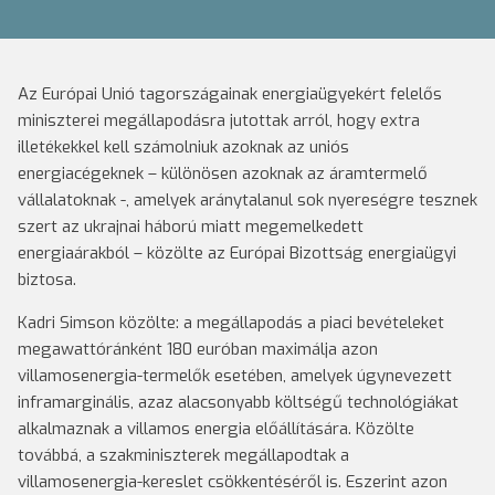
Az Európai Unió tagországainak energiaügyekért felelős
miniszterei megállapodásra jutottak arról, hogy extra
illetékekkel kell számolniuk azoknak az uniós
energiacégeknek – különösen azoknak az áramtermelő
vállalatoknak -, amelyek aránytalanul sok nyereségre tesznek
szert az ukrajnai háború miatt megemelkedett
energiaárakból – közölte az Európai Bizottság energiaügyi
biztosa.
Kadri Simson közölte: a megállapodás a piaci bevételeket
megawattóránként 180 euróban maximálja azon
villamosenergia-termelők esetében, amelyek úgynevezett
inframarginális, azaz alacsonyabb költségű technológiákat
alkalmaznak a villamos energia előállítására. Közölte
továbbá, a szakminiszterek megállapodtak a
villamosenergia-kereslet csökkentéséről is. Eszerint azon