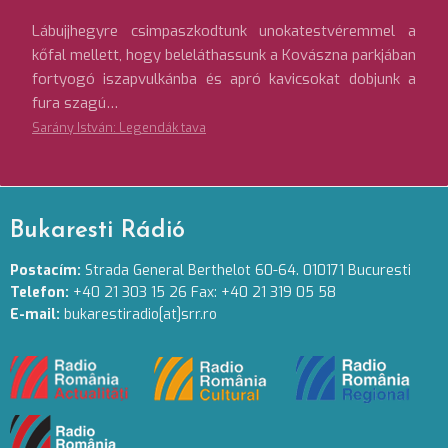
Lábujjhegyre csimpaszkodtunk unokatestvéremmel a
kőfal mellett, hogy beleláthassunk a Kovászna parkjában
fortyogó iszapvulkánba és apró kavicsokat dobjunk a
fura szagú…
Sarány István: Legendák tava
Bukaresti Rádió
Postacím:
Strada General Berthelot 60-64. 010171 Bucuresti
Telefon:
+40 21 303 15 26 Fax: +40 21 319 05 58
E-mail:
bukarestiradio[at]srr.ro