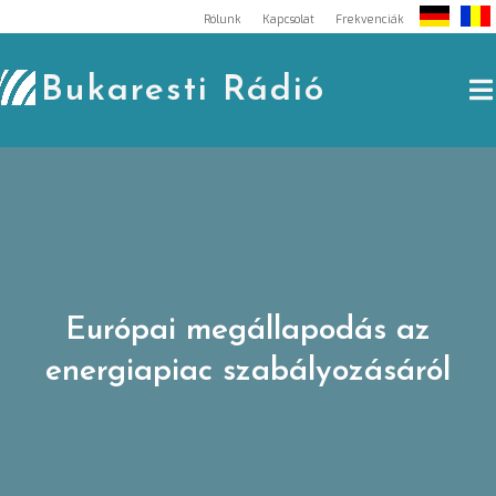
Skip
Rólunk
Kapcsolat
Frekvenciák
to
content
Bukaresti Rádió
Európai megállapodás az
energiapiac szabályozásáról