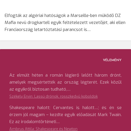
Elfogták az algériai hatóságok a Marseille-ben mûködõ DZ
Mafia nevû drogkartell egyik feltételezett vezetõjét, aki ellen
Franciaország letartóztatási parancsot is…
VÉLEMÉNY
Az elmúlt héten a román légierő lelőtt három drónt,
amelyek megsértették az ország légterét. Ezek közül
az egyikről biztosan tudható,…
Székely Ervin: Lassú drónok, rosszkedvű koboldok
Shakespeare halott; Cervantes is halott…; és én se
érzem jól magam – kezdte egyik előadását Mark Twain.
Ez az irodalomtörténeti…
Ambrus Attila: Shakespeare és Newton