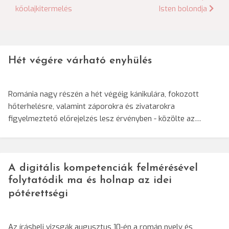
kőolajkitermelés
Isten bolondja
navigáció
Hét végére várható enyhülés
Románia nagy részén a hét végéig kánikulára, fokozott
hőterhelésre, valamint záporokra és zivatarokra
figyelmeztető előrejelzés lesz érvényben - közölte az…
A digitális kompetenciák felmérésével
folytatódik ma és holnap az idei
pótérettségi
Az írásbeli vizsgák augusztus 10-én a román nyelv és