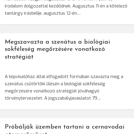
irodalom dolgozattal kezdődnek. Augusztus 11-én a kötelező
tantárgy írásbelije, augusztus 12-én…
Megszavazta a szenátus a biológiai
sokféleség megőrzésére vonatkozó
stratégiát
A képviselőház által elfogadott formában szavazta meg a
szenátus csütörtöki ülésén a biológiai sokféleség
megőrzésére vonatkozó stratégiát jóváhagyó
törvénytervezetet. A jogszabályjavaslatot 79…
Próbálják üzemben tartani a cernavodai