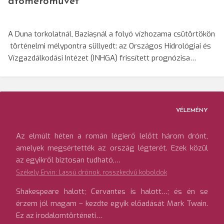
atomerőművet
A Duna torkolatnál, Baziașnál a folyó vízhozama csütörtökön
történelmi mélypontra süllyedt: az Országos Hidrológiai és
Vízgazdálkodási Intézet (INHGA) frissített prognózisa…
VÉLEMÉNY
Az elmúlt héten a román légierő lelőtt három drónt,
amelyek megsértették az ország légterét. Ezek közül
az egyikről biztosan tudható,…
Székely Ervin: Lassú drónok, rosszkedvű koboldok
Shakespeare halott; Cervantes is halott…; és én se
érzem jól magam – kezdte egyik előadását Mark Twain.
Ez az irodalomtörténeti…