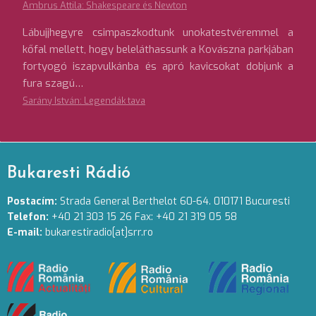
Ambrus Attila: Shakespeare és Newton
Lábujjhegyre csimpaszkodtunk unokatestvéremmel a
kőfal mellett, hogy beleláthassunk a Kovászna parkjában
fortyogó iszapvulkánba és apró kavicsokat dobjunk a
fura szagú…
Sarány István: Legendák tava
Bukaresti Rádió
Postacím:
Strada General Berthelot 60-64. 010171 Bucuresti
Telefon:
+40 21 303 15 26 Fax: +40 21 319 05 58
E-mail:
bukarestiradio[at]srr.ro