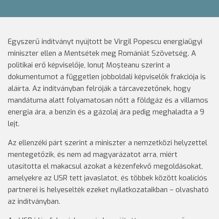
Egyszerű indítványt nyújtott be Virgil Popescu energiaügyi
miniszter ellen a Mentsétek meg Romániát Szövetség. A
politikai erő képviselője, Ionuţ Moşteanu szerint a
dokumentumot a független jobboldali képviselők frakciója is
aláírta. Az indítványban felróják a tárcavezetőnek, hogy
mandátuma alatt folyamatosan nőtt a földgáz és a villamos
energia ára, a benzin és a gázolaj ára pedig meghaladta a 9
lejt.
Az ellenzéki párt szerint a miniszter a nemzetközi helyzettel
mentegetőzik, és nem ad magyarázatot arra, miért
utasította el makacsul azokat a kézenfekvő megoldásokat,
amelyekre az USR tett javaslatot, és többek között koalíciós
partnerei is helyeselték ezeket nyilatkozataikban – olvasható
az indítványban.