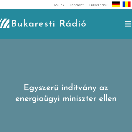
Skip
Rólunk
Kapcsolat
Frekvenciák
to
content
Bukaresti Rádió
Egyszerű indítvány az
energiaügyi miniszter ellen