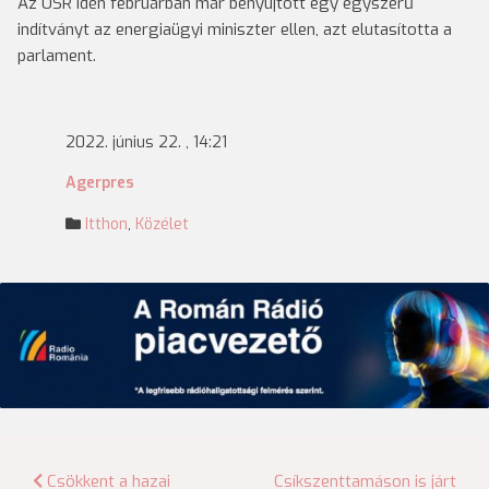
Az USR idén februárban már benyújtott egy egyszerű
indítványt az energiaügyi miniszter ellen, azt elutasította a
parlament.
2022. június 22. , 14:21
Agerpres
Itthon
,
Közélet
Bejegyzés
Csökkent a hazai
Csíkszenttamáson is járt