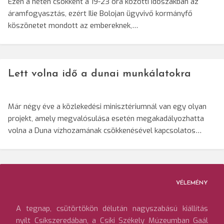
Ezen a héten csökkent a 19-23 óra közötti időszakban az
áramfogyasztás, ezért Ilie Bolojan ügyvivő kormányfő
köszönetet mondott az embereknek,…
Lett volna idő a dunai munkálatokra
Már négy éve a közlekedési minisztériumnál van egy olyan
projekt, amely megvalósulása esetén megakadályozhatta
volna a Duna vízhozamának csökkenésével kapcsolatos…
VÉLEMÉNY
A tegnap, csütörtökön délután nagyszabású kiállítás
nyílt Csíkszeredában, a Csíki Székely Múzeumban Gaál