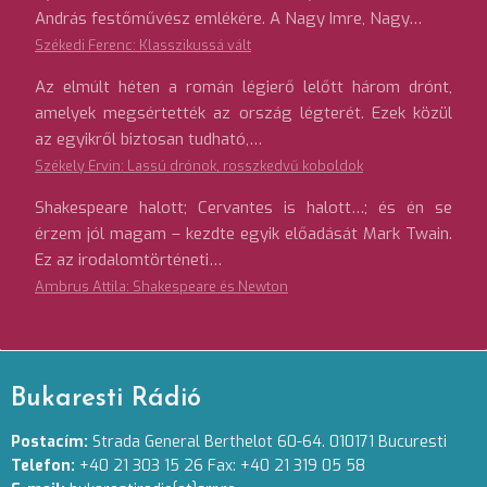
András festőművész emlékére. A Nagy Imre, Nagy…
Székedi Ferenc: Klasszikussá vált
Az elmúlt héten a román légierő lelőtt három drónt,
amelyek megsértették az ország légterét. Ezek közül
az egyikről biztosan tudható,…
Székely Ervin: Lassú drónok, rosszkedvű koboldok
Shakespeare halott; Cervantes is halott…; és én se
érzem jól magam – kezdte egyik előadását Mark Twain.
Ez az irodalomtörténeti…
Ambrus Attila: Shakespeare és Newton
Bukaresti Rádió
Postacím:
Strada General Berthelot 60-64. 010171 Bucuresti
Telefon:
+40 21 303 15 26 Fax: +40 21 319 05 58