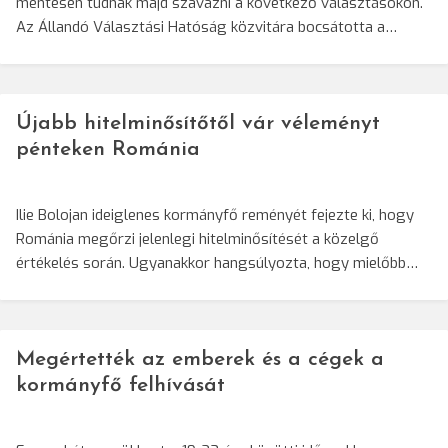
mentesen tudnak majd szavazni a következő választásokon.
Az Állandó Választási Hatóság közvitára bocsátotta a…
Újabb hitelminősítőtől vár véleményt
pénteken Románia
Ilie Bolojan ideiglenes kormányfő reményét fejezte ki, hogy
Románia megőrzi jelenlegi hitelminősítését a közelgő
értékelés során. Ugyanakkor hangsúlyozta, hogy mielőbb…
Megértették az emberek és a cégek a
kormányfő felhívását