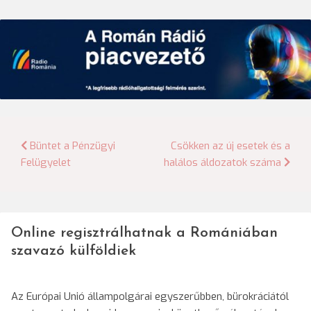
Bejegyzés
Büntet a Pénzügyi
Csökken az új esetek és a
Felügyelet
halálos áldozatok száma
navigáció
Online regisztrálhatnak a Romániában
szavazó külföldiek
Az Európai Unió állampolgárai egyszerűbben, bürokráciától