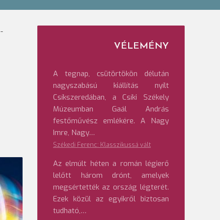
-
VÉLEMÉNY
A tegnap, csütörtökön délután
nagyszabású kiállítás nyílt
Csíkszeredában, a Csíki Székely
Múzeumban Gaál András
festőművész emlékére. A Nagy
Imre, Nagy…
Székedi Ferenc: Klasszikussá vált
Az elmúlt héten a román légierő
lelőtt három drónt, amelyek
megsértették az ország légterét.
Ezek közül az egyikről biztosan
tudható,…