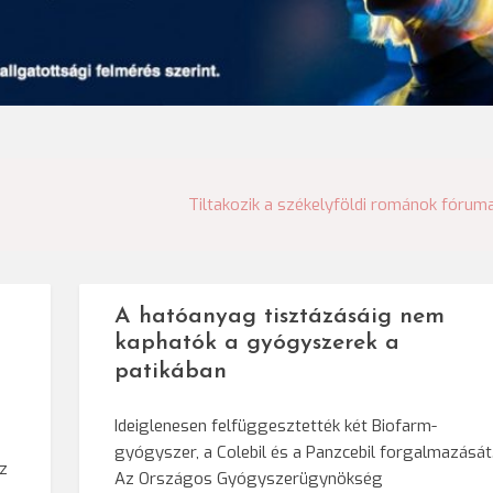
Tiltakozik a székelyföldi románok fórum
A hatóanyag tisztázásáig nem
kaphatók a gyógyszerek a
patikában
Ideiglenesen felfüggesztették két Biofarm-
gyógyszer, a Colebil és a Panzcebil forgalmazását
az
Az Országos Gyógyszerügynökség