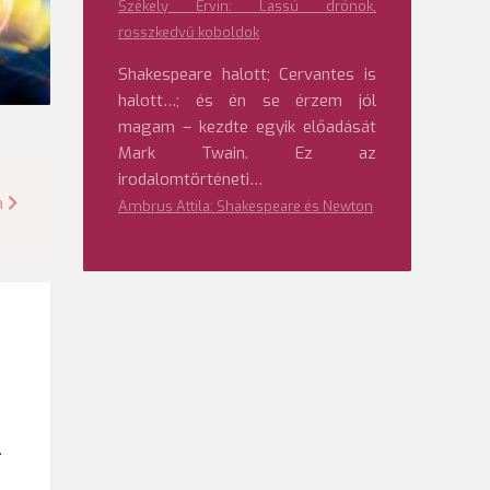
Székely Ervin: Lassú drónok,
rosszkedvű koboldok
Shakespeare halott; Cervantes is
halott…; és én se érzem jól
magam – kezdte egyik előadását
Mark Twain. Ez az
irodalomtörténeti…
a
Ambrus Attila: Shakespeare és Newton
.