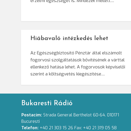
érzelmi egészséget is. Mindezek mellett…
Hiábavaló intézkedés lehet
Az Egészségbiztosító Pénztár által elszámolt
fogorvosi szolgáltatások bővítésének a várttal
ellenkező hatása lehet. A fogorvosok képviselői
szerint a költségvetés kiegészítése…
Bukaresti Rádió
Postacím:
Strada General Berthelot 60-64. 010171
Bucuresti
Telefon:
+40 21 303 15 26 Fax: +40 21 319 05 58