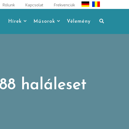
Rólunk
Kapcsolat
Frekvenciák
Hírek
Műsorok
Vélemény
 88 haláleset