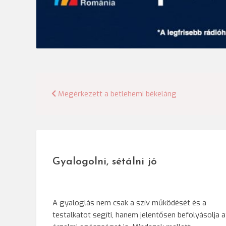
Bejegyzés
Megérkezett a betlehemi békeláng
navigáció
Gyalogolni, sétálni jó
A gyaloglás nem csak a szív működését és a
testalkatot segíti, hanem jelentősen befolyásolja 