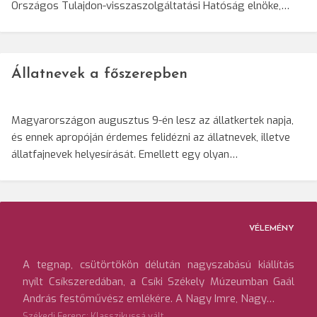
Országos Tulajdon-visszaszolgáltatási Hatóság elnöke,…
Állatnevek a főszerepben
Magyarországon augusztus 9-én lesz az állatkertek napja,
és ennek apropóján érdemes felidézni az állatnevek, illetve
állatfajnevek helyesírását. Emellett egy olyan…
VÉLEMÉNY
A tegnap, csütörtökön délután nagyszabású kiállítás
nyílt Csíkszeredában, a Csíki Székely Múzeumban Gaál
András festőművész emlékére. A Nagy Imre, Nagy…
Székedi Ferenc: Klasszikussá vált