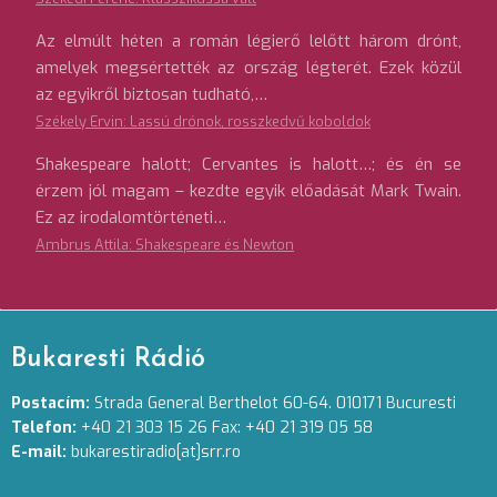
Az elmúlt héten a román légierő lelőtt három drónt,
amelyek megsértették az ország légterét. Ezek közül
az egyikről biztosan tudható,…
Székely Ervin: Lassú drónok, rosszkedvű koboldok
Shakespeare halott; Cervantes is halott…; és én se
érzem jól magam – kezdte egyik előadását Mark Twain.
Ez az irodalomtörténeti…
Ambrus Attila: Shakespeare és Newton
Bukaresti Rádió
Postacím:
Strada General Berthelot 60-64. 010171 Bucuresti
Telefon:
+40 21 303 15 26 Fax: +40 21 319 05 58
E-mail:
bukarestiradio[at]srr.ro