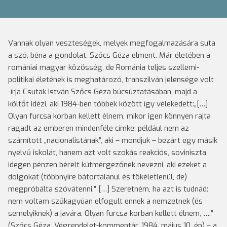
Vannak olyan veszteségek, melyek megfogalmazására suta
a szó, béna a gondolat. Szőcs Géza elment. Már életében a
romániai magyar közösség, de Románia teljes szellemi-
politikai életének is meghatározó, transzilván jelensége volt
-írja Csutak István Szőcs Géza búcsúztatásában, majd a
költőt idézi, aki 1984-ben többek között így vélekedett:„[…]
Olyan furcsa korban kellett élnem, mikor igen könnyen rajta
ragadt az emberen mindenféle címke; például nem az
számított „nacionalistának”, aki – mondjuk – bezárt egy másik
nyelvű iskolát, hanem azt volt szokás reakciós, soviniszta,
idegen pénzen bérelt kútmérgezőnek nevezni, aki ezeket a
dolgokat (többnyire bátortalanul és tökéletlenül, de)
megpróbálta szóvátenni.” […] Szeretném, ha azt is tudnád:
nem voltam szűkagyúan elfogult ennek a nemzetnek (és
semelyiknek) a javára. Olyan furcsa korban kellett élnem, ….”
(Szőcs Géza, Végrendelet-kommentár, 1984. május 10. én) – a