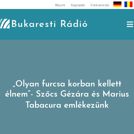
Skip
Rólunk
Kapcsolat
Frekvenciák
to
content
Bukaresti Rádió
„Olyan furcsa korban kellett
élnem”- Szőcs Gézára és Marius
Tabacura emlékezünk