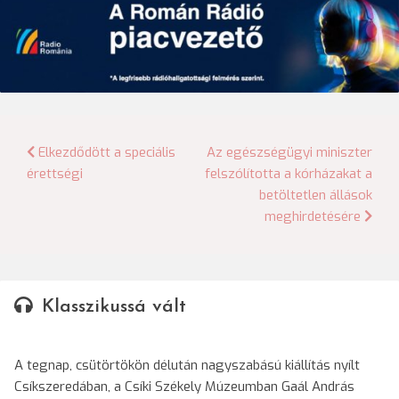
Bejegyzés
Elkezdődött a speciális
Az egészségügyi miniszter
érettségi
felszólította a kórházakat a
navigáció
betöltetlen állások
meghirdetésére
Klasszikussá vált
A tegnap, csütörtökön délután nagyszabású kiállítás nyílt
Csíkszeredában, a Csíki Székely Múzeumban Gaál András