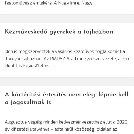
festőművész emlékére. A Nagy Imre, Nagy…
Kézműveskedő gyerekek a tájházban
Idén is megszervezték a vakációs kézműves foglalkozást a
Tornyai Tájházban. Az RMDSZ Arad megyei szervezete, a Pro
Identitas Egyesület és…
A kártérítési értesítés nem elég: lépnie kell
a jogosultnak is
Augusztus végéig minden kedvezményezetthez eljut a 2026.
év kifizetési utalványa – adta hírül közösségi oldalán az