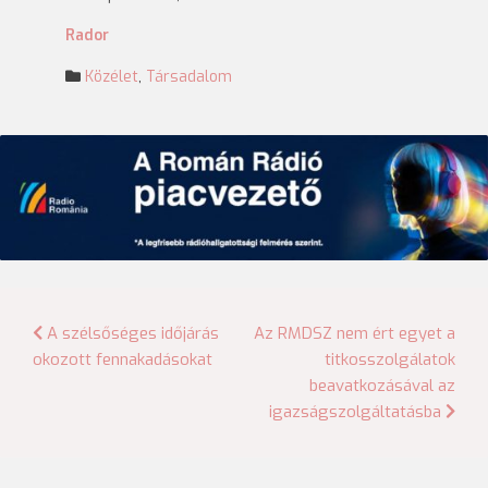
Rador
Közélet
,
Társadalom
Bejegyzés
A szélsőséges időjárás
Az RMDSZ nem ért egyet a
okozott fennakadásokat
titkosszolgálatok
navigáció
beavatkozásával az
igazságszolgáltatásba