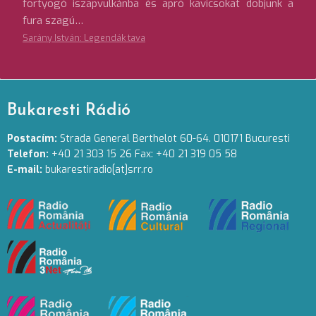
fortyogó iszapvulkánba és apró kavicsokat dobjunk a
fura szagú…
Sarány István: Legendák tava
Bukaresti Rádió
Postacím:
Strada General Berthelot 60-64. 010171 Bucuresti
Telefon:
+40 21 303 15 26 Fax: +40 21 319 05 58
E-mail:
bukarestiradio[at]srr.ro