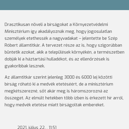
Drasztikusan növeli a bírságokat a Környezetvédelmi
Minisztérium így akadályoznák meg, hogy jogosulatlan
személyek etethessék a nagyvadakat – jelentette be Szép
Róbert államtitkár. A tervezet része az is, hogy szigorúbban
büntetik azokat, akik a települések környékén, a természetben
dobják ki a háztartási hulladékot, és az ellenőrzések is
gyakoribbak lesznek.
Az államtitkár szerint jelenleg 3000 és 6000 lej közötti
bírság róható ki a medvék etetéséért, de a minisztérium
megkétszerezné, sőt akár meg is háromszorozná az
összeget. Az elmúlt hetekben több ízben is érkezett hír arról,
hogy medvék etetése miatt bírságoltak embereket.
2021. július 22. , 11:51