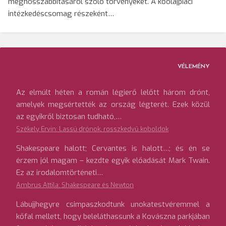
meghosszabbításáról szóló törvényeket. A kőolajpiaci
intézkedéscsomag részeként…
VÉLEMÉNY
Az elmúlt héten a román légierő lelőtt három drónt,
amelyek megsértették az ország légterét. Ezek közül
az egyikről biztosan tudható,…
Székely Ervin: Lassú drónok, rosszkedvű koboldok
Shakespeare halott; Cervantes is halott…; és én se
érzem jól magam – kezdte egyik előadását Mark Twain.
Ez az irodalomtörténeti…
Ambrus Attila: Shakespeare és Newton
Lábujjhegyre csimpaszkodtunk unokatestvéremmel a
kőfal mellett, hogy beleláthassunk a Kovászna parkjában