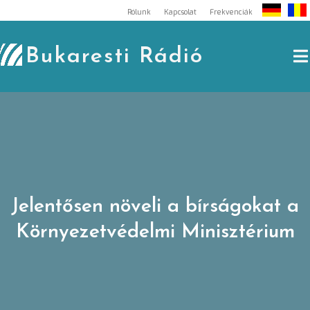
Skip
Rólunk
Kapcsolat
Frekvenciák
to
content
Bukaresti Rádió
Jelentősen növeli a bírságokat a
Környezetvédelmi Minisztérium