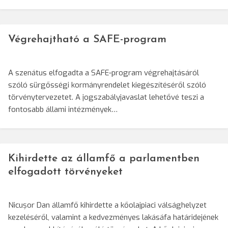
Végrehajtható a SAFE-program
A szenátus elfogadta a SAFE-program végrehajtásáról
szóló sürgősségi kormányrendelet kiegészítéséről szóló
törvénytervezetet. A jogszabályjavaslat lehetővé teszi a
fontosabb állami intézmények…
Kihirdette az államfő a parlamentben
elfogadott törvényeket
Nicușor Dan államfő kihirdette a kőolajpiaci válsághelyzet
kezeléséről, valamint a kedvezményes lakásáfa határidejének