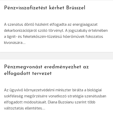
Pénzvisszafizetést kérhet Brüsszel
A szenátus döntő házként elfogadta az energiaágazat
dekarbonizációjáról szóló törvényt. A jogszabály értelmében
a lignit- és feketekőszén-tüzelésű hőerőművek fokozatos
kivonására…
Pénzmegvonást eredményezhet az
elfogadott tervezet
Az ügyvivő környezetvédelmi miniszter bírálta a biológiai
sokféleség megőrzésére vonatkozó stratégia szenátusban
elfogadott módosításait. Diana Buzoianu szerint több
változtatás ellentétes…