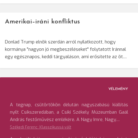
Amerikai–iráni konfliktus
Donlad Trump elnök szerdán arról nyilatkozott, hogy
kormánya "nagyon jó megbeszéléseket" folytatott Iránnal
egy egésznapos, keddi tárgyaláson, ami erősítette az öt…
VÉLEMÉNY
A tegnap, csütörtökön délután nagyszabású kiállítás
nyílt Csíkszeredában, a Csíki Székely Múzeumban Gaál
András festőművész emlékére. A Nagy Imre, Nagy…
Székedi Ferenc: Klasszikussá vált