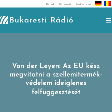
Skip
Rólunk
Kapcsolat
Frekvenciák
to
content
Bukaresti Rádió
Von der Leyen: Az EU kész
megvitatni a szellemitermék-
védelem ideiglenes
felfüggesztését