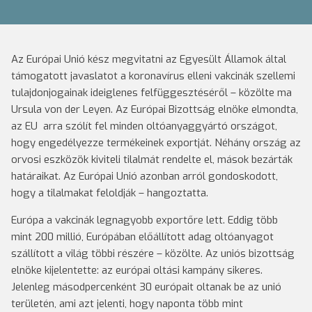
Az Európai Unió kész megvitatni az Egyesült Államok által
támogatott javaslatot a koronavírus elleni vakcinák szellemi
tulajdonjogainak ideiglenes felfüggesztéséről – közölte ma
Ursula von der Leyen. Az Európai Bizottság elnöke elmondta,
az EU arra szólít fel minden oltóanyaggyártó országot,
hogy engedélyezze termékeinek exportját. Néhány ország az
orvosi eszközök kiviteli tilalmát rendelte el, mások bezárták
határaikat. Az Európai Unió azonban arról gondoskodott,
hogy a tilalmakat feloldják – hangoztatta.
Európa a vakcinák legnagyobb exportőre lett. Eddig több
mint 200 millió, Európában előállított adag oltóanyagot
szállított a világ többi részére – közölte. Az uniós bizottság
elnöke kijelentette: az európai oltási kampány sikeres.
Jelenleg másodpercenként 30 európait oltanak be az unió
területén, ami azt jelenti, hogy naponta több mint