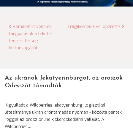
Bejegyzés
Román-brit védelmi
Tragikomédia vs. operett?
tárgyalások a fekete-
navigáció
tengeri térség
biztonságáról
Az ukránok Jekatyerinburgot, az oroszok
Odesszát támadták
Kigyulladt a Wildberries jekatyerinburgi logisztikai
létesítménye ukrán dróntámadás nyomán - közölte péntek
reggel az orosz online kiskereskedelmi vállalat. A
Wildberries…