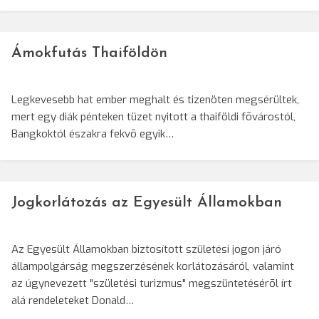
Ámokfutás Thaiföldön
Legkevesebb hat ember meghalt és tizenöten megsérültek,
mert egy diák pénteken tüzet nyitott a thaiföldi fõvárostól,
Bangkoktól északra fekvõ egyik…
Jogkorlátozás az Egyesült Államokban
Az Egyesült Államokban biztosított születési jogon járó
állampolgárság megszerzésének korlátozásáról, valamint
az úgynevezett "születési turizmus" megszüntetésérõl írt
alá rendeleteket Donald…