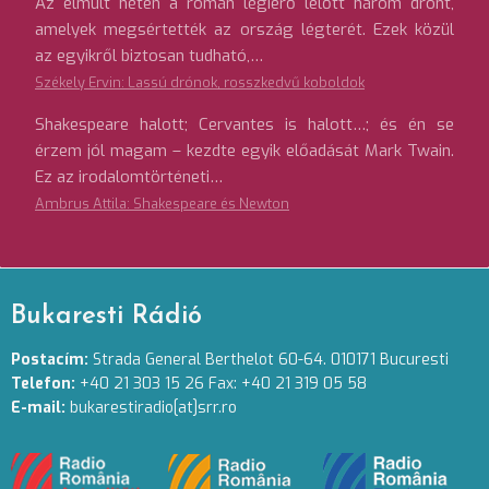
Az elmúlt héten a román légierő lelőtt három drónt,
amelyek megsértették az ország légterét. Ezek közül
az egyikről biztosan tudható,…
Székely Ervin: Lassú drónok, rosszkedvű koboldok
Shakespeare halott; Cervantes is halott…; és én se
érzem jól magam – kezdte egyik előadását Mark Twain.
Ez az irodalomtörténeti…
Ambrus Attila: Shakespeare és Newton
Bukaresti Rádió
Postacím:
Strada General Berthelot 60-64. 010171 Bucuresti
Telefon:
+40 21 303 15 26 Fax: +40 21 319 05 58
E-mail:
bukarestiradio[at]srr.ro