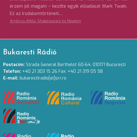
érzem jól magam – kezdte egyik előadását Mark Twain.
Ez az irodalomtörténeti…
Ambrus Attila: Shakespeare és Newton
Bukaresti Rádió
Postacím:
Strada General Berthelot 60-64. 010171 Bucuresti
Telefon:
+40 21 303 15 26 Fax: +40 21 319 05 58
E-mail:
bukarestiradio[at]srr.ro