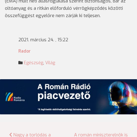
(EMA) múlt heti állásfoglalása szerint biztonságos, bár az
oltóanyag és a ritkán előforduló vérrögképződés közötti
összefüggést egyelőre nem zárják ki teljesen.
2021. március 24. , 15:22
Rador
Egészség
,
Világ
Bejegyzés
Nagy a torlódás a
A román miniszterelnök is