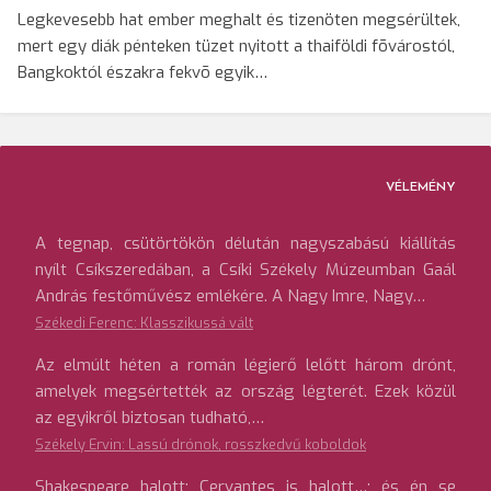
Legkevesebb hat ember meghalt és tizenöten megsérültek,
mert egy diák pénteken tüzet nyitott a thaiföldi fõvárostól,
Bangkoktól északra fekvõ egyik…
VÉLEMÉNY
A tegnap, csütörtökön délután nagyszabású kiállítás
nyílt Csíkszeredában, a Csíki Székely Múzeumban Gaál
András festőművész emlékére. A Nagy Imre, Nagy…
Székedi Ferenc: Klasszikussá vált
Az elmúlt héten a román légierő lelőtt három drónt,
amelyek megsértették az ország légterét. Ezek közül
az egyikről biztosan tudható,…
Székely Ervin: Lassú drónok, rosszkedvű koboldok
Shakespeare halott; Cervantes is halott…; és én se