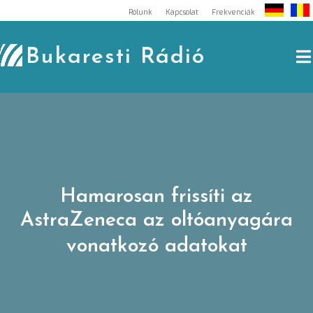
Skip
Rólunk
Kapcsolat
Frekvenciák
to
content
Bukaresti Rádió
Hamarosan frissíti az
AstraZeneca az oltóanyagára
vonatkozó adatokat