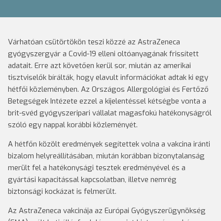
Várhatóan csütörtökön teszi közzé az AstraZeneca
gyógyszergyár a Covid-19 elleni oltóanyagának frissített
adatait. Erre azt követően kerül sor, miután az amerikai
tisztviselők bírálták, hogy elavult információkat adtak ki egy
hétfői közleményben. Az Országos Allergológiai és Fertőző
Betegségek Intézete ezzel a kijelentéssel kétségbe vonta a
brit-svéd gyógyszeripari vállalat magasfokú hatékonyságról
szóló egy nappal korábbi közleményét.
A hétfőn közölt eredmények segítettek volna a vakcina iránti
bizalom helyreállításában, miután korábban bizonytalanság
merült fel a hatékonysági tesztek eredményével és a
gyártási kapacitással kapcsolatban, illetve nemrég
biztonsági kockázat is felmerült.
Az AstraZeneca vakcinája az Európai Gyógyszerügynökség