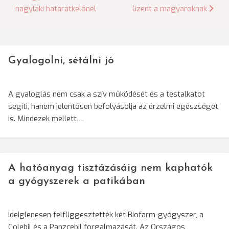
nagylaki határátkelőnél
üzent a magyaroknak
navigáció
Gyalogolni, sétálni jó
A gyaloglás nem csak a szív működését és a testalkatot
segíti, hanem jelentősen befolyásolja az érzelmi egészséget
is. Mindezek mellett…
A hatóanyag tisztázásáig nem kaphatók
a gyógyszerek a patikában
Ideiglenesen felfüggesztették két Biofarm-gyógyszer, a
Colebil és a Panzcebil forgalmazását. Az Országos