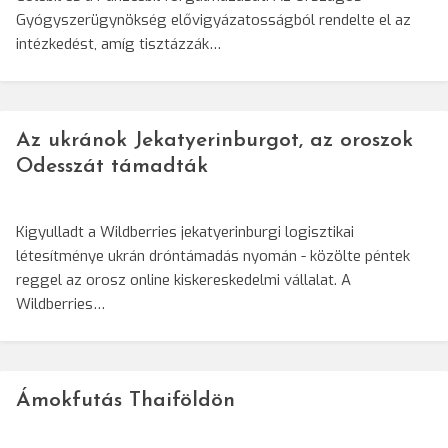
Gyógyszerügynökség elővigyázatosságból rendelte el az
intézkedést, amíg tisztázzák…
Az ukránok Jekatyerinburgot, az oroszok
Odesszát támadták
Kigyulladt a Wildberries jekatyerinburgi logisztikai
létesítménye ukrán dróntámadás nyomán - közölte péntek
reggel az orosz online kiskereskedelmi vállalat. A
Wildberries…
Ámokfutás Thaiföldön