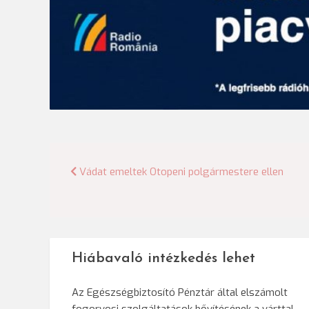
Bejegyzés
Vádat emeltek Otopeni polgármestere ellen
navigáció
Hiábavaló intézkedés lehet
Az Egészségbiztosító Pénztár által elszámolt