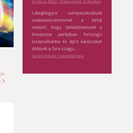
Ambrus Attila: Shakespeare és Newton
Lábujjhegyre csimpaszkodtunk
unokatestvéremmel a kőfal
mellett, hogy beleláthassunk a
Kovászna parkjában fortyogó
iszapvulkánba és apró kavicsokat
dobjunk a fura szagú…
Sarány István: Legendák tava
rán
k