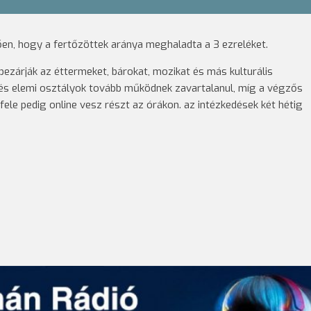
ően, hogy a fertőzöttek aránya meghaladta a 3 ezreléket.
ezárják az éttermeket, bárokat, mozikat és más kulturális
 és elemi osztályok tovább működnek zavartalanul, míg a végzős
ele pedig online vesz részt az órákon. az intézkedések két hétig