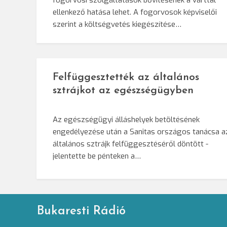
fogorvosi szolgáltatások bővítésének a várttal
ellenkező hatása lehet. A fogorvosok képviselői
szerint a költségvetés kiegészítése…
Felfüggesztették az általános
sztrájkot az egészségügyben
Az egészségügyi álláshelyek betöltésének
engedélyezése után a Sanitas országos tanácsa a
általános sztrájk felfüggesztéséről döntött -
jelentette be pénteken a…
Bukaresti Rádió