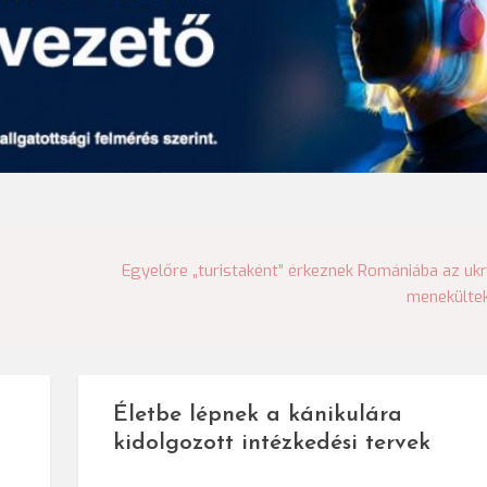
Egyelőre „turistaként” érkeznek Romániába az uk
menekülte
Életbe lépnek a kánikulára
kidolgozott intézkedési tervek