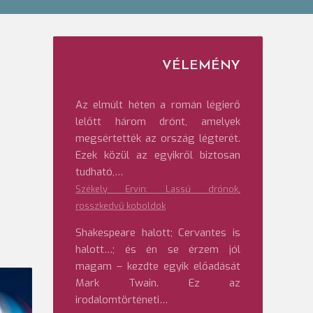
VÉLEMÉNY
Az elmúlt héten a román légierő
lelőtt három drónt, amelyek
megsértették az ország légterét.
Ezek közül az egyikről biztosan
tudható,…
Székely Ervin: Lassú drónok,
rosszkedvű koboldok
Shakespeare halott; Cervantes is
halott…; és én se érzem jól
magam – kezdte egyik előadását
Mark Twain. Ez az
irodalomtörténeti…