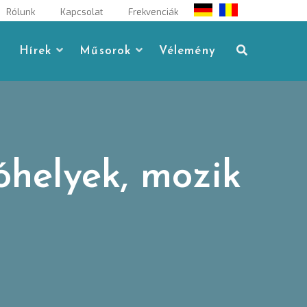
Rólunk
Kapcsolat
Frekvenciák
Hírek
Műsorok
Vélemény
óhelyek, mozik