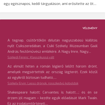
egy egésznapos, keddi tárgyaláson, ami erősítette az öt…
VÉLEMÉNY
A tegnap, csütörtökön délután nagyszabású kiállítás
nyílt Csíkszeredában, a Csíki Székely Múzeumban Gaál
András festőművész emlékére. A Nagy Imre, Nagy…
Székedi Ferenc: Klasszikussá vált
Az elmúlt héten a román légierő lelőtt három drónt,
amelyek megsértették az ország légterét. Ezek közül
az egyikről biztosan tudható,…
Székely Ervin: Lassú drónok, rosszkedvű koboldok
Shakespeare halott; Cervantes is halott…; és én se
érzem jól magam – kezdte egyik előadását Mark Twain.
Ez az irodalomtörténeti…