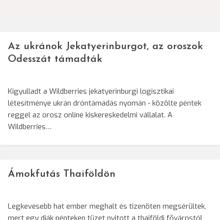
Az ukránok Jekatyerinburgot, az oroszok
Odesszát támadták
Kigyulladt a Wildberries jekatyerinburgi logisztikai
létesítménye ukrán dróntámadás nyomán - közölte péntek
reggel az orosz online kiskereskedelmi vállalat. A
Wildberries…
Ámokfutás Thaiföldön
Legkevesebb hat ember meghalt és tizenöten megsérültek,
mert egy diák pénteken tüzet nyitott a thaiföldi fõvárostól,