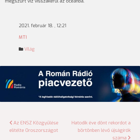
megszűrt víz visszakerül az óceánba.
2021. február 18. , 12:21
MTI
Világ
Bejegyzés
Az ENSZ Közgyűlése
Hatodik éve dönt rekordot a
elítélte Oroszországot
börtönben lévő újságírók
navigáció
száma