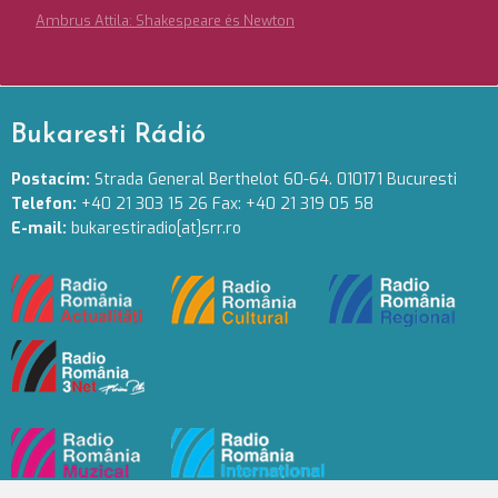
Ambrus Attila: Shakespeare és Newton
Bukaresti Rádió
Postacím:
Strada General Berthelot 60-64. 010171 Bucuresti
Telefon:
+40 21 303 15 26 Fax: +40 21 319 05 58
E-mail:
bukarestiradio[at]srr.ro