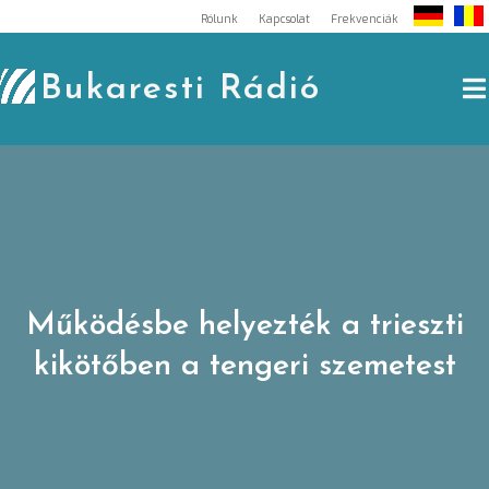
Skip
Rólunk
Kapcsolat
Frekvenciák
to
content
Bukaresti Rádió
Működésbe helyezték a trieszti
kikötőben a tengeri szemetest