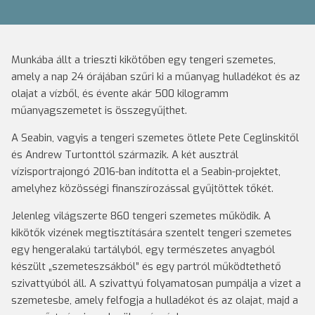
Munkába állt a trieszti kikötőben egy tengeri szemetes,
amely a nap 24 órájában szűri ki a műanyag hulladékot és az
olajat a vízből, és évente akár 500 kilogramm
műanyagszemetet is összegyűjthet.
A Seabin, vagyis a tengeri szemetes ötlete Pete Ceglinskitől
és Andrew Turtonttól származik. A két ausztrál
vízisportrajongó 2016-ban indította el a Seabin-projektet,
amelyhez közösségi finanszírozással gyűjtöttek tőkét.
Jelenleg világszerte 860 tengeri szemetes működik. A
kikötők vizének megtisztítására szentelt tengeri szemetes
egy hengeralakú tartályból, egy természetes anyagból
készült „szemeteszsákból” és egy partról működtethető
szivattyúból áll. A szivattyú folyamatosan pumpálja a vizet a
szemetesbe, amely felfogja a hulladékot és az olajat, majd a