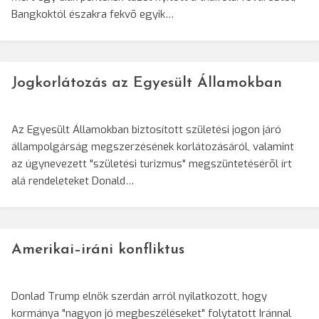
Bangkoktól északra fekvõ egyik…
Jogkorlátozás az Egyesült Államokban
Az Egyesült Államokban biztosított születési jogon járó
állampolgárság megszerzésének korlátozásáról, valamint
az úgynevezett "születési turizmus" megszüntetésérõl írt
alá rendeleteket Donald…
Amerikai–iráni konfliktus
Donlad Trump elnök szerdán arról nyilatkozott, hogy
kormánya "nagyon jó megbeszéléseket" folytatott Iránnal