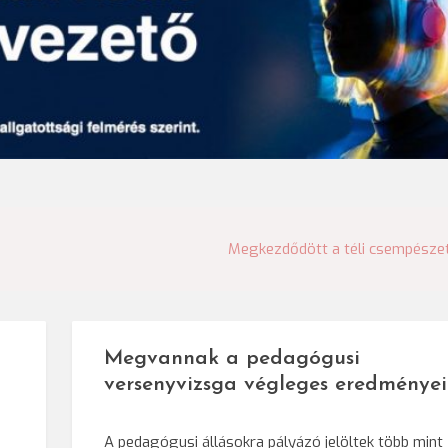
Megkezdődött a téli csempésze
Megvannak a pedagógusi
versenyvizsga végleges eredményei
A pedagógusi állásokra pályázó jelöltek több mint