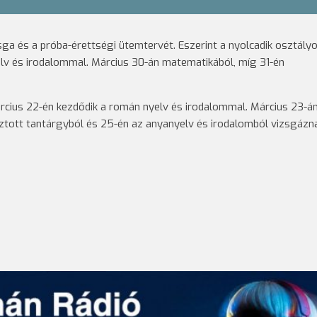
a és a próba-érettségi ütemtervét. Eszerint a nyolcadik osztály
lv és irodalommal. Március 30-án matematikából, míg 31-én
árcius 22-én kezdődik a román nyelv és irodalommal. Március 23-á
ztott tantárgyból és 25-én az anyanyelv és irodalomból vizsgázna