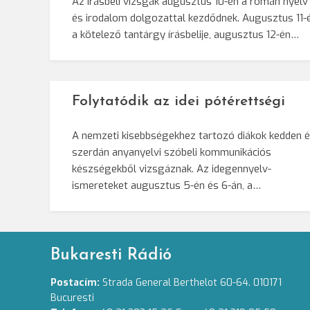
Az írásbeli vizsgák augusztus 10-én a román nyelv
és irodalom dolgozattal kezdődnek. Augusztus 11-
a kötelező tantárgy írásbelije, augusztus 12-én…
Folytatódik az idei pótérettségi
A nemzeti kisebbségekhez tartozó diákok kedden 
szerdán anyanyelvi szóbeli kommunikációs
készségekből vizsgáznak. Az idegennyelv-
ismereteket augusztus 5-én és 6-án, a…
Bukaresti Rádió
Postacím:
Strada General Berthelot 60-64. 010171
Bucuresti