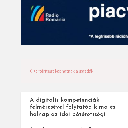
Bejegyzés
Kártérítést kaphatnak a gazdák
navigáció
A digitális kompetenciák
felmérésével folytatódik ma és
holnap az idei pótérettségi