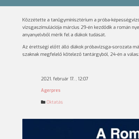
Közzétette a tanügyminisztérium a próba-képességvizsg
vizsgaszimulációja március 29-én kezdődik a román nye
anyanyelvből mérik fel a diákok tudását.
Az érettségi előtt álló diákok próbavizsga-sorozata m
szaknak megfelelő kötelező tantárgyból, 24-én a válas
2021. február 17. , 12:07
Agerpres
Oktatás