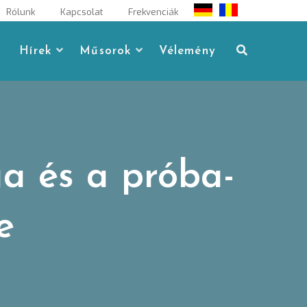
Rólunk
Kapcsolat
Frekvenciák
Hírek
Műsorok
Vélemény
a és a próba-
e