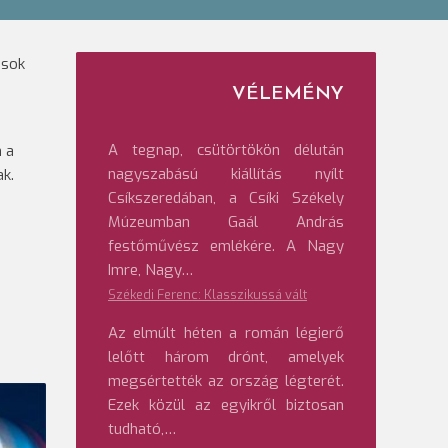
osok
VÉLEMÉNY
A tegnap, csütörtökön délután
n a
nagyszabású kiállítás nyílt
k.
Csíkszeredában, a Csíki Székely
Múzeumban Gaál András
festőművész emlékére. A Nagy
Imre, Nagy…
Székedi Ferenc: Klasszikussá vált
Az elmúlt héten a román légierő
lelőtt három drónt, amelyek
megsértették az ország légterét.
Ezek közül az egyikről biztosan
tudható,…