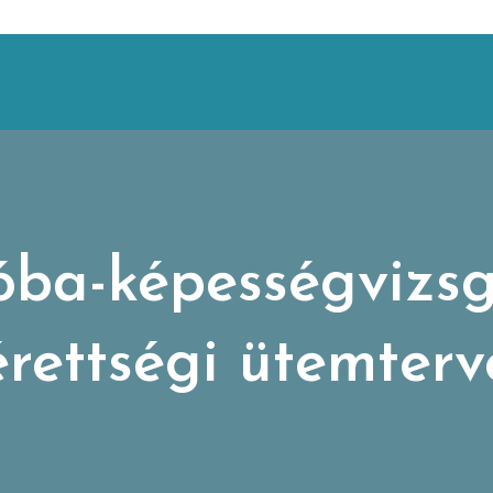
ba-képességvizsg
érettségi ütemterv