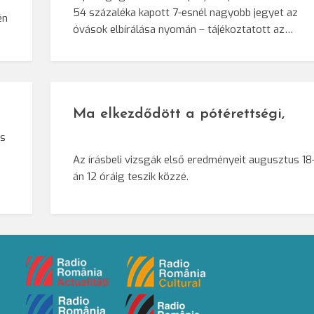
54 százaléka kapott 7-esnél nagyobb jegyet az
én
óvások elbírálása nyomán – tájékoztatott az…
Ma elkezdődött a pótérettségi,
és
Az írásbeli vizsgák első eredményeit augusztus 18
án 12 óráig teszik közzé.