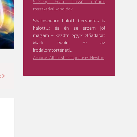
Székely Ervin: Lassú drónok,
rosszkedvű koboldok
Shakespeare halott; Cervantes is
halott…; és én se érzem jól
magam – kezdte egyik előadását
Mark Twain. Ez az
irodalomtörténeti…
Ambrus Attila: Shakespeare és Newton
t