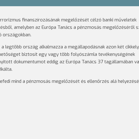
rrorizmus finanszírozásának megelőzését célzó banki műveletek
lentésből, amelyben az Európa Tanács a pénzmosás megelőzéséről s
ró országokban.
, a legtöbb ország alkalmazza a megállapodásnak azon két cikkely
ehetőséget biztosít egy vagy több folyószámla tevékenységének
yitott dokumentumot eddig az Európa Tanács 37 tagállamában v
kálta.
efedi mind a pénzmosás megelőzését és ellenőrzés alá helyezésé