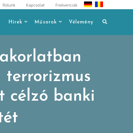
Rólunk
Kapcsolat
Frekvenciák
Hírek
Műsorok
Vélemény
akorlatban
 terrorizmus
t célzó banki
tét