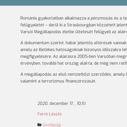
Románia gyakorlatban alkalmazza a pénzmosás és a te
felügyeletét – derül ki a Strasbourgban közzétett je
Varsói Megállapodás életbe ültetését felügyeli az aláí
A dokumentum szerint, habár jelentős eltérések vannak
amely az illetékes hatóságoknak bizonyos időszakra l
megfigyelésére. Az aláírásra 2005-ben Varsóban megn
érvényben, további hat ország aláírta, de még nem ratifi
A megállapodás az első nemzetközi szerződés, amely l
valamint a terrorizmus finanszírozását.
2020. december 17. , 10:51
Forró László
Gazdaság