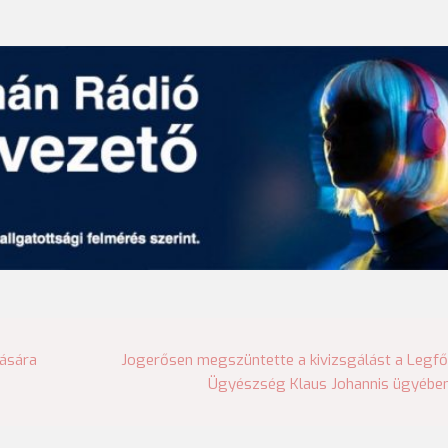
lására
Jogerősen megszüntette a kivizsgálást a Legf
Ügyészség Klaus Johannis ügyébe