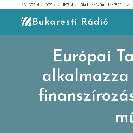
Skip
AM: 603 kHz • 909 kHz • 1197 kHz • 1314 kHz • 1404 kHz • 1593 kHz
to
content
Bukaresti Rádió
Európai T
alkalmazza 
finanszírozá
mű