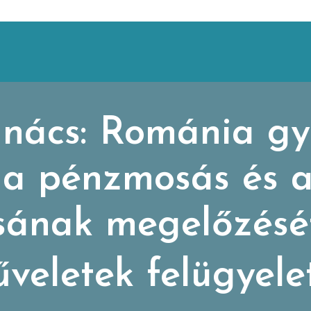
anács: Románia gy
a pénzmosás és a
sának megelőzésé
veletek felügyele