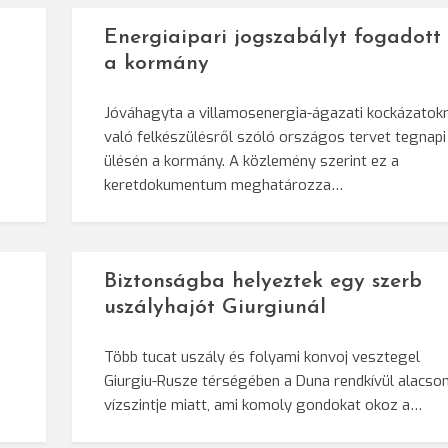
Energiaipari jogszabályt fogadott 
a kormány
Jóváhagyta a villamosenergia-ágazati kockázatok
való felkészülésről szóló országos tervet tegnapi
ülésén a kormány. A közlemény szerint ez a
keretdokumentum meghatározza…
Biztonságba helyeztek egy szerb
uszályhajót Giurgiunál
Több tucat uszály és folyami konvoj vesztegel
Giurgiu-Rusze térségében a Duna rendkívül alacso
vízszintje miatt, ami komoly gondokat okoz a…