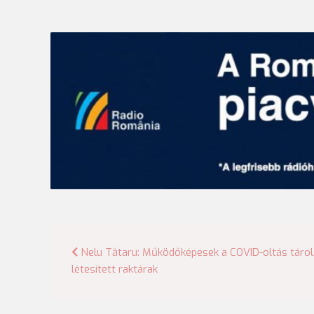
Bejegyzés
Nelu Tătaru: Működőképesek a COVID-oltás táro
létesített raktárak
navigáció