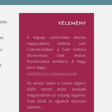
zóló
VÉLEMÉNY
A tegnap, csütörtökön délután
ét,
nagyszabású kiállítás nyílt
Csíkszeredában, a Csíki Székely
an
Múzeumban Gaál András
festőművész emlékére. A Nagy
t,
Imre, Nagy…
Székedi Ferenc: Klasszikussá vált
Az elmúlt héten a román légierő
lelőtt három drónt, amelyek
megsértették az ország légterét.
Ezek közül az egyikről biztosan
tudható,…