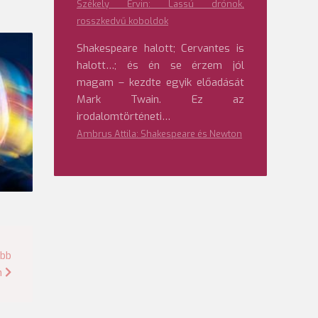
Székely Ervin: Lassú drónok,
rosszkedvű koboldok
Shakespeare halott; Cervantes is
halott…; és én se érzem jól
magam – kezdte egyik előadását
Mark Twain. Ez az
irodalomtörténeti…
Ambrus Attila: Shakespeare és Newton
őbb
n