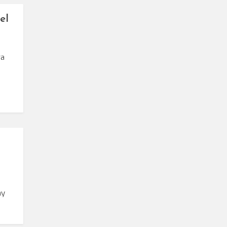
el
ra
ny